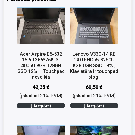
Acer Aspire E5-532
Lenovo V330-14IKB
15.6 1366*768 I3-
14.0 FHD i5-8250U
4005U 8GB 128GB
8GB 0GB SSD 19% ,
SSD 12% – Touchpad
Klaviatūra ir touchpad
neveikia
blogi
42,35
€
60,50
€
(įskaitant 21% PVM)
(įskaitant 21% PVM)
Į krepšelį
Į krepšelį