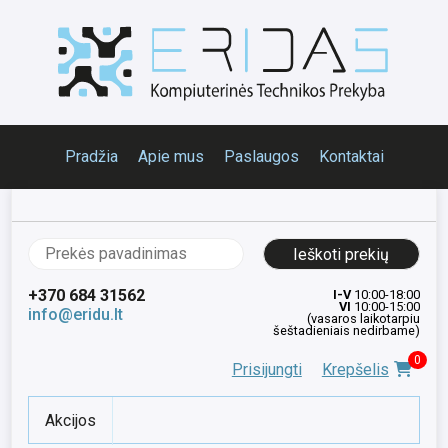
Pradžia
Apie mus
Paslaugos
Kontaktai
Ieškoti:
+370 684 31562
I-V
10:00-18:00
VI
10:00-15:00
info@eridu.lt
(vasaros laikotarpiu
šeštadieniais nedirbame)
0
Prisijungti
Krepšelis
Akcijos