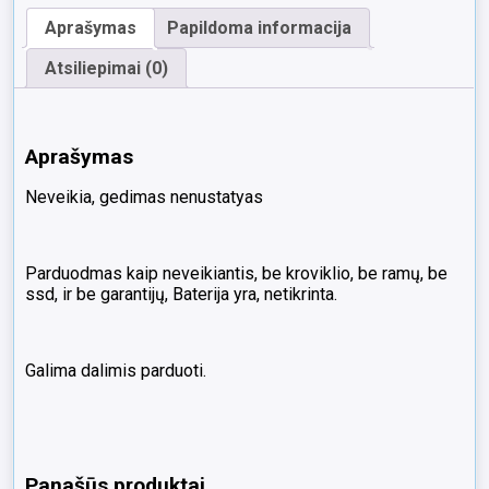
i5-
Aprašymas
Papildoma informacija
9300H
GTX
Atsiliepimai (0)
1660
Ti
6GB
S/N
Aprašymas
-
PF1ZVZKV
Neveikia, gedimas nenustatyas
Parduodmas kaip neveikiantis, be kroviklio, be ramų, be
ssd, ir be garantijų, Baterija yra, netikrinta.
Galima dalimis parduoti.
Panašūs produktai