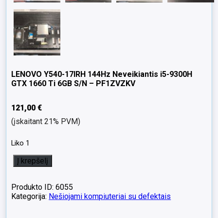
LENOVO Y540-17IRH 144Hz Neveikiantis i5-9300H
GTX 1660 Ti 6GB S/N – PF1ZVZKV
121,00
€
(įskaitant 21% PVM)
Liko 1
produkto
Į krepšelį
kiekis:
LENOVO
Y540-
Produkto ID: 6055
17IRH
Kategorija:
Nešiojami kompiuteriai su defektais
144Hz
Neveikiantis