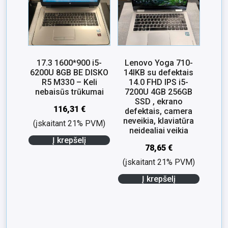
17.3 1600*900 i5-
Lenovo Yoga 710-
6200U 8GB BE DISKO
14IKB su defektais
R5 M330 – Keli
14.0 FHD IPS i5-
nebaisūs trūkumai
7200U 4GB 256GB
SSD , ekrano
116,31
€
defektais, camera
neveikia, klaviatūra
(įskaitant 21% PVM)
neidealiai veikia
Į krepšelį
78,65
€
(įskaitant 21% PVM)
Į krepšelį