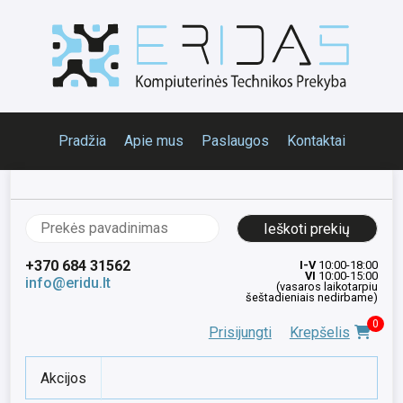
Pradžia
Apie mus
Paslaugos
Kontaktai
Ieškoti:
+370 684 31562
I-V
10:00-18:00
VI
10:00-15:00
info@eridu.lt
(vasaros laikotarpiu
šeštadieniais nedirbame)
0
Prisijungti
Krepšelis
Akcijos