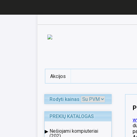
Akcijos
Rodyti kainas
P
PREKIŲ KATALOGAS
ww
d
▸
Nešiojami kompiuteriai
p
(202)