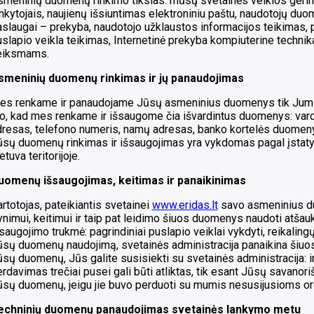
smeninių duomenų rinkimo tikslas: mūsų svetainės veiklos gerin
nkytojais, naujienų išsiuntimas elektroniniu paštu, naudotojų du
slaugai – prekyba, naudotojo užklaustos informacijos teikimas, p
slapio veikla teikimas, Internetinė prekyba kompiuterine technik
eiksmams.
smeninių duomenų rinkimas ir jų panaudojimas
es renkame ir panaudojame Jūsų asmeninius duomenys tik Jums s
o, kad mes renkame ir išsaugome čia išvardintus duomenys: varda
resas, telefono numeris, namų adresas, banko kortelės duomenys
ūsų duomenų rinkimas ir išsaugojimas yra vykdomas pagal įstat
etuva teritorijoje.
uomenų išsaugojimas, keitimas ir panaikinimas
rtotojas, pateikiantis svetainei
www.eridas.lt
savo asmeninius du
ynimui, keitimui ir taip pat leidimo šiuos duomenys naudoti atš
saugojimo trukmė: pagrindiniai puslapio veiklai vykdyti, reikal
sų duomenų naudojimą, svetainės administracija panaikina šiuos
sų duomenų, Jūs galite susisiekti su svetainės administracija:
rdavimas trečiai pusei gali būti atliktas, tik esant Jūsų savanor
ūsų duomenų, jeigu jie buvo perduoti su mumis nesusijusioms or
echninių duomenų panaudojimas svetainės lankymo metu