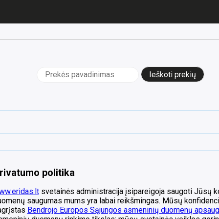
Ieškoti:
rivatumo politika
w.eridas.lt
svetainės administracija įsipareigoja saugoti Jūsų k
uomenų saugumas mums yra labai reikšmingas. Mūsų konfidenci
agrįstas
Bendrojo Europos Sąjungos asmeninių duomenų apsaugo