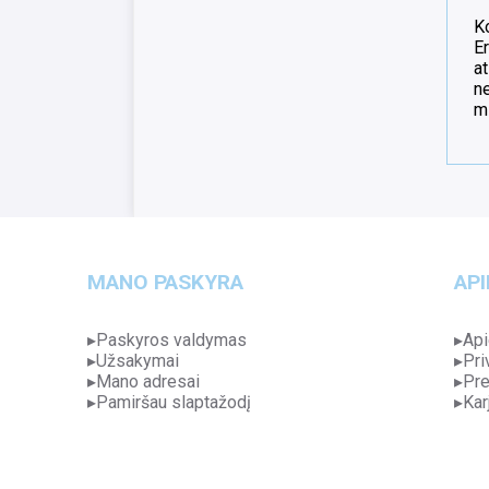
Ko
Er
at
n
m
MANO PASKYRA
API
Paskyros valdymas
Api
Užsakymai
Pri
Mano adresai
Pre
Pamiršau slaptažodį
Kar