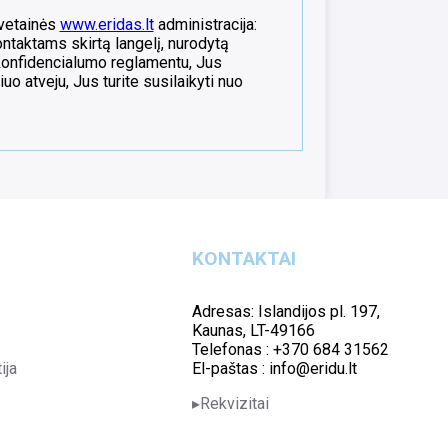
svetainės
www.eridas.lt
administracija:
ontaktams skirtą langelį, nurodytą
konfidencialumo reglamentu, Jus
o atveju, Jus turite susilaikyti nuo
KONTAKTAI
Adresas: Islandijos pl. 197,
Kaunas, LT-49166
Telefonas : +370 684 31562
ija
El-paštas : info@eridu.lt
Rekvizitai