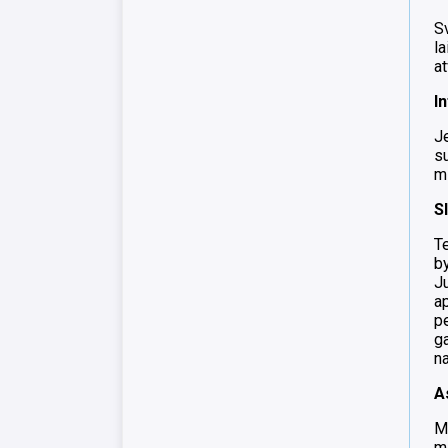
S
la
at
I
J
s
m
S
T
by
Ju
a
pe
ga
n
A
M
m