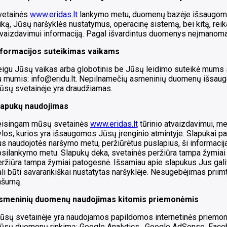
vetainės
www.eridas.lt
lankymo metu, duomenų bazėje išsaugomi 
iką, Jūsų naršyklės nustatymus, operacinę sistemą, bei kitą, reik
vaizdavimui informaciją. Pagal išvardintus duomenys neįmanoma 
nformacijos suteikimas vaikams
eigu Jūsų vaikas arba globotinis be Jūsų leidimo suteikė mums
u mumis: info@eridu.lt. Nepilnamečių asmeninių duomenų išsaugo
ūsų svetainėje yra draudžiamas.
lapukų naudojimas
eisingam mūsų svetainės
www.eridas.lt
tūrinio atvaizdavimui, m
los, kurios yra išsaugomos Jūsų įrenginio atmintyje. Slapukai pa
s naudojotės naršymo metu, peržiūrėtus puslapius, ši informacij
psilankymo metu. Slapukų dėka, svetainės peržiūra tampa žymiai
ržiūra tampa žymiai patogesnė. Išsamiau apie slapukus Jus galit
li būti savarankiškai nustatytas naršyklėje. Nesugebėjimas priimt
ašumą.
smeninių duomenų naudojimas kitomis priemonėmis
ūsų svetainėje yra naudojamos papildomos internetinės priemon
ūsų duomenų rinkimą: Google Analytics , Google AdSense, Faceb