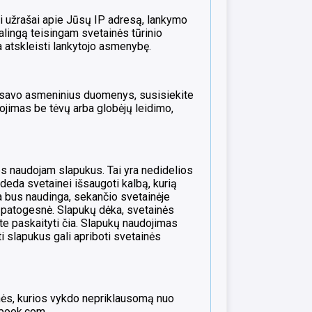
užrašai apie Jūsų IP adresą, lankymo
alingą teisingam svetainės tūrinio
atskleisti lankytojo asmenybę.
 savo asmeninius duomenys, susisiekite
jimas be tėvų arba globėjų leidimo,
es naudojam slapukus. Tai yra nedidelios
deda svetainei išsaugoti kalbą, kurią
a bus naudinga, sekančio svetainėje
 patogesnė. Slapukų dėka, svetainės
e paskaityti čia. Slapukų naudojimas
i slapukus gali apriboti svetainės
ės, kurios vykdo nepriklausomą nuo
ook.com, .