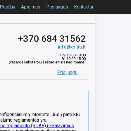
Pradžia
Apie mus
Paslaugos
Kontaktai
+370 684 31562
info@eridu.lt
I-V
10:00-18:00
VI
10:00-15:00
(vasaros laikotarpiu šeštadieniais nedirbame)
Prisijungti
onfidencialumą internete. Jūsų pateiktų
alumo reglamentas yra
s reglamento (BDAR) reikalavimais
.