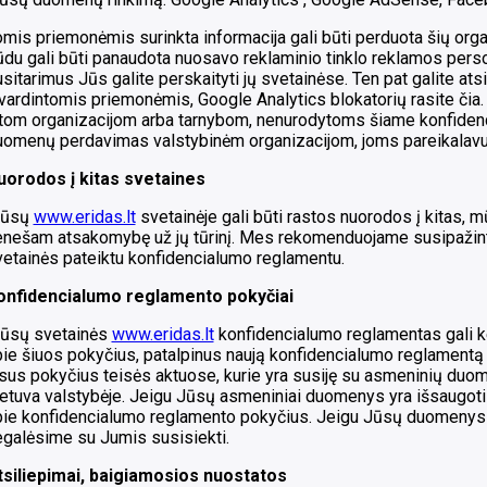
mis priemonėmis surinkta informacija gali būti perduota šių orga
du gali būti panaudota nuosavo reklaminio tinklo reklamos person
sitarimus Jūs galite perskaityti jų svetainėse. Ten pat galite a
švardintomis priemonėmis, Google Analytics blokatorių rasite 
tom organizacijom arba tarnybom, nenurodytoms šiame konfidenci
uomenų perdavimas valstybinėm organizacijom, joms pareikalavus
uorodos į kitas svetaines
ūsų
www.eridas.lt
svetainėje gali būti rastos nuorodos į kitas,
enešam atsakomybę už jų tūrinį. Mes rekomenduojame susipažin
etainės pateiktu konfidencialumo reglamentu.
onfidencialumo reglamento pokyčiai
ūsų svetainės
www.eridas.lt
konfidencialumo reglamentas gali k
ie šiuos pokyčius, patalpinus naują konfidencialumo reglamentą
sus pokyčius teisės aktuose, kurie yra susiję su asmeninių duo
ietuva valstybėje. Jeigu Jūsų asmeniniai duomenys yra išsaugo
pie konfidencialumo reglamento pokyčius. Jeigu Jūsų duomenys 
egalėsime su Jumis susisiekti.
tsiliepimai, baigiamosios nuostatos