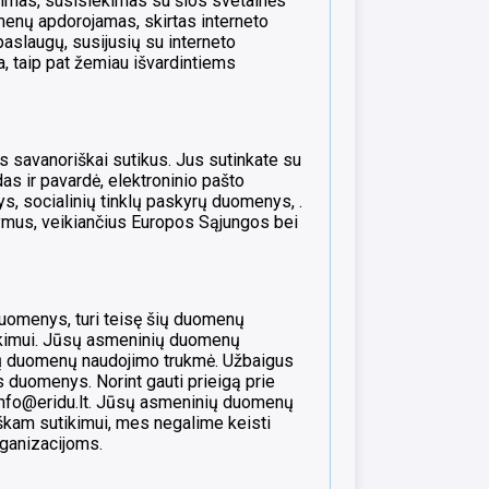
imas, susisiekimas su šios svetainės
omenų apdorojamas, skirtas interneto
aslaugų, susijusių su interneto
a, taip pat žemiau išvardintiems
avanoriškai sutikus. Jus sutinkate su
s ir pavardė, elektroninio pašto
, socialinių tinklų paskyrų duomenys, .
ymus, veikiančius Europos Sąjungos bei
omenys, turi teisę šių duomenų
aukimui. Jūsų asmeninių duomenų
ingų duomenų naudojimo trukmė. Užbaigus
 duomenys. Norint gauti prieigą prie
 info@eridu.lt. Jūsų asmeninių duomenų
iškam sutikimui, mes negalime keisti
ganizacijoms.