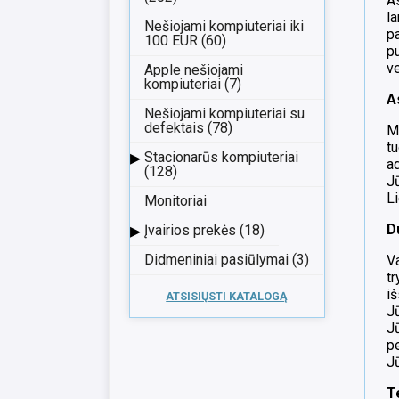
A
la
Nešiojami kompiuteriai iki
pa
100 EUR (60)
pu
v
Apple nešiojami
kompiuteriai (7)
A
Nešiojami kompiuteriai su
defektais (78)
M
tu
▸
Stacionarūs kompiuteriai
ad
(128)
J
Li
Monitoriai
▸
D
Įvairios prekės (18)
Didmeniniai pasiūlymai (3)
Va
tr
iš
ATSISIŲSTI KATALOGĄ
Jū
Jū
pe
J
T