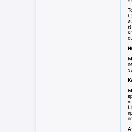
To
bū
su
i
ki
d
N
M
n
sv
K
M
ap
vi
L
a
n
A