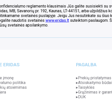
nfidencialumo reglamento klausimais Jūs galite susisiekti su 
idas, MB, Savanorių pr. 192, Kaunas, LT-44151, arba užpildžius k
itinkamame svetainės puslapyje. Jeigu Jus nesutinkate su šiuo 
egalite naudotis svetainės
www.eridas.lt
suteiktom paslaugom. Šiu
ūsų svetainės apsilankymo.
E ERIDAS
PAGALBA
e įmonę
Prekių pristatymas
vatumo politika
Atsiskaitymo būdai
kių atsiėmimas
Taisyklės
jera
Grąžinimas ir garant
DUK