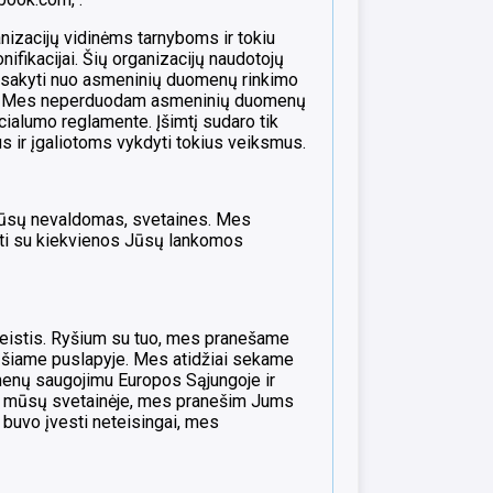
nizacijų vidinėms tarnyboms ir tokiu
ifikacijai. Šių organizacijų naudotojų
tsisakyti nuo asmeninių duomenų rinkimo
čia. Mes neperduodam asmeninių duomenų
alumo reglamente. Įšimtį sudaro tik
 ir įgaliotoms vykdyti tokius veiksmus.
 mūsų nevaldomas, svetaines. Mes
ti su kiekvienos Jūsų lankomos
eistis. Ryšium su tuo, mes pranešame
 šiame puslapyje. Mes atidžiai sekame
menų saugojimu Europos Sąjungoje ir
ti mūsų svetainėje, mes pranešim Jums
buvo įvesti neteisingai, mes