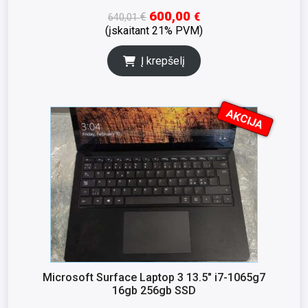
600,00
€
€
640,01
(įskaitant 21% PVM)
Į krepšelį
AKCIJA
I
K
S
N
A
Microsoft Surface Laptop 3 13.5″ i7-1065g7
16gb 256gb SSD