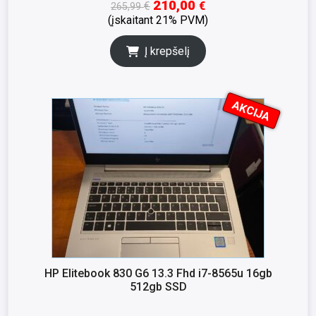
210,00
€
€
265,99
(įskaitant 21% PVM)
Į krepšelį
AKCIJA
I
K
S
N
A
HP Elitebook 830 G6 13.3 Fhd i7-8565u 16gb
512gb SSD