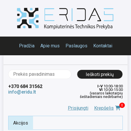
Pradžia
Apie mus
Paslaugos
Kontaktai
Ieškoti:
+370 684 31562
I-V
10:00-18:00
VI
10:00-15:00
info@eridu.lt
(vasaros laikotarpiu
šeštadieniais nedirbame)
0
Prisijungti
Krepšelis
Akcijos