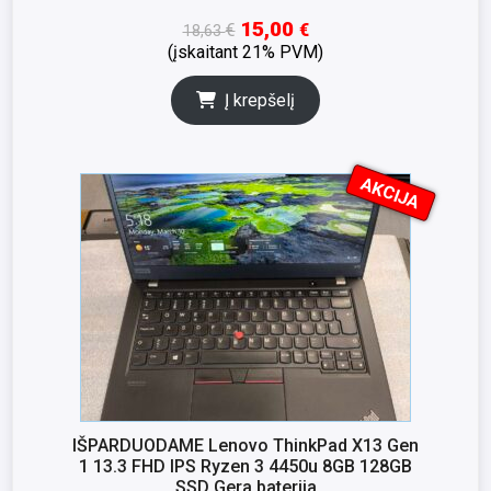
15,00
€
€
18,63
(įskaitant 21% PVM)
Į krepšelį
AKCIJA
I
K
S
N
A
IŠPARDUODAME Lenovo ThinkPad X13 Gen
1 13.3 FHD IPS Ryzen 3 4450u 8GB 128GB
SSD Gera baterija