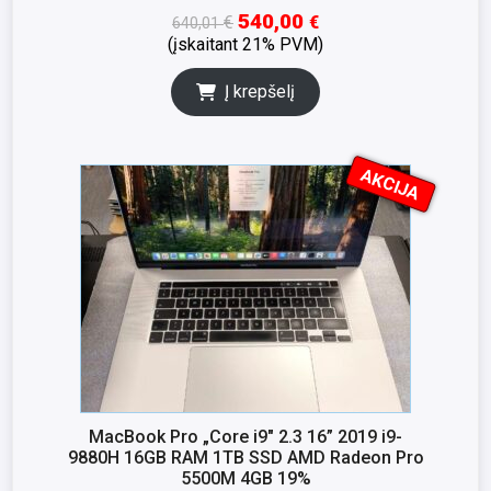
540,00
€
€
640,01
(įskaitant 21% PVM)
Į krepšelį
AKCIJA
I
K
S
N
A
MacBook Pro „Core i9″ 2.3 16” 2019 i9-
9880H 16GB RAM 1TB SSD AMD Radeon Pro
5500M 4GB 19%