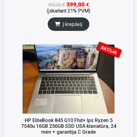
399,00
€
€
450,00
(įskaitant 21% PVM)
Į krepšelį
AKCIJA
I
K
S
N
A
HP EliteBook 845 G10 Fhd+ Ips Ryzen 5
7540u 16GB 256GB SSD USA klaviatūra, 24
mėn + garantija C Grade