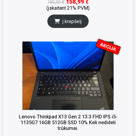
158,99
€
€
180,00
(įskaitant 21% PVM)
Į krepšelį
AKCIJA
I
K
S
N
A
Lenovo Thinkpad X13 Gen 2 13.3 FHD IPS i5-
1135G7 16GB 512GB SSD 10% Keli nedideli
trūkumai.