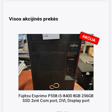
Visos akcijinės prekės
AKCIJA
I
K
S
N
A
Fujitsu Esprimo P558 i5-8400 8GB 256GB
SSD 2vnt Com port, DVI, Display port