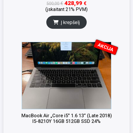
428,99
€
€
500,00
(įskaitant 21% PVM)
Į krepšelį
AKCIJA
I
K
S
N
A
MacBook Air „Core i5″ 1.6 13” (Late 2018)
I5-8210Y 16GB 512GB SSD 24%