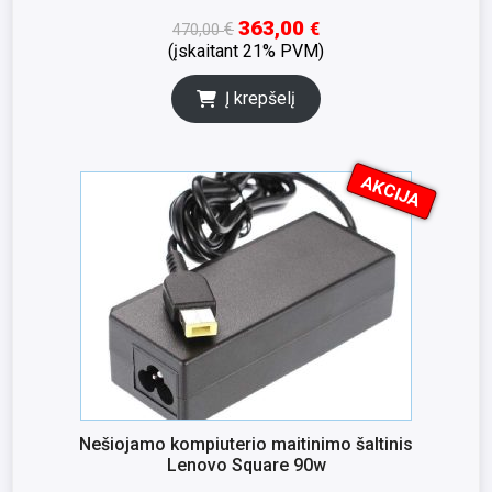
363,00
€
€
470,00
(įskaitant 21% PVM)
Į krepšelį
AKCIJA
I
K
S
N
A
Nešiojamo kompiuterio maitinimo šaltinis
Lenovo Square 90w