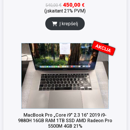
450,00
€
€
540,00
(įskaitant 21% PVM)
Į krepšelį
AKCIJA
I
K
S
N
A
MacBook Pro „Core i9″ 2.3 16” 2019 i9-
9880H 16GB RAM 1TB SSD AMD Radeon Pro
5500M 4GB 21%