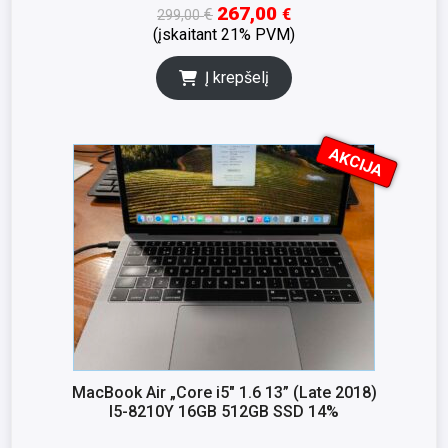
267,00
€
€
299,00
(įskaitant 21% PVM)
Į krepšelį
AKCIJA
I
K
S
N
A
MacBook Air „Core i5″ 1.6 13” (Late 2018)
I5-8210Y 16GB 512GB SSD 14%