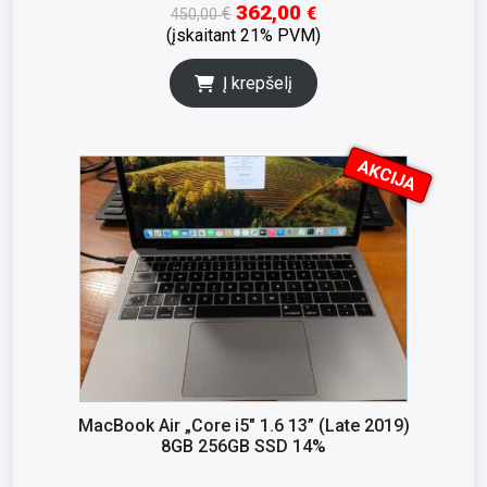
362,00
€
€
450,00
(įskaitant 21% PVM)
Į krepšelį
AKCIJA
I
K
S
N
A
MacBook Air „Core i5″ 1.6 13” (Late 2019)
8GB 256GB SSD 14%