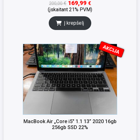
169,99
€
€
200,00
(įskaitant 21% PVM)
Į krepšelį
AKCIJA
I
K
S
N
A
MacBook Air „Core i5″ 1.1 13” 2020 16gb
256gb SSD 22%