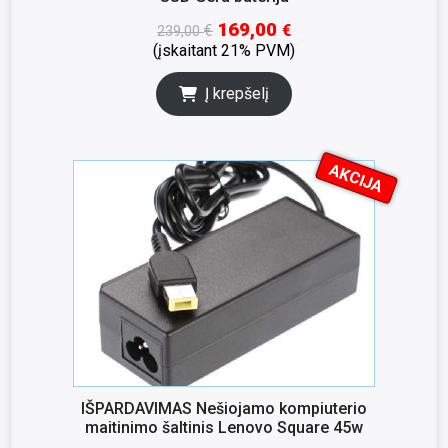
169,00
€
€
239,00
(įskaitant 21% PVM)
Į krepšelį
AKCIJA
I
K
S
N
A
IŠPARDAVIMAS Nešiojamo kompiuterio
maitinimo šaltinis Lenovo Square 45w