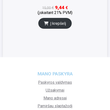
9,44
€
€
15,00
(įskaitant 21% PVM)
Į krepšelį
MANO PASKYRA
Paskyros valdymas
Užsakymai
Mano adresai
Pamiršau slaptažodį