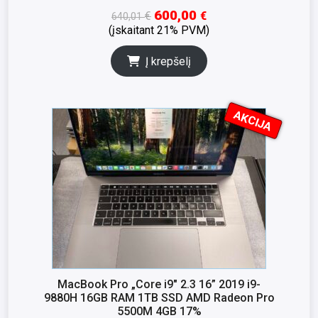
600,00
€
€
640,01
(įskaitant 21% PVM)
Į krepšelį
AKCIJA
I
K
S
N
A
MacBook Pro „Core i9″ 2.3 16” 2019 i9-
9880H 16GB RAM 1TB SSD AMD Radeon Pro
5500M 4GB 17%