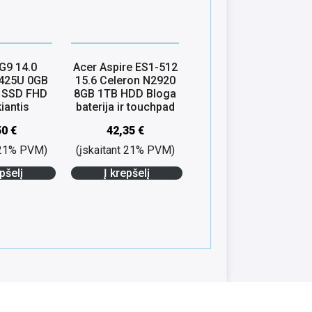
G9 14.0
Acer Aspire ES1-512
5425U 0GB
15.6 Celeron N2920
 SSD FHD
8GB 1TB HDD Bloga
iantis
baterija ir touchpad
50
€
42,35
€
t 21% PVM)
(įskaitant 21% PVM)
pšelį
Į krepšelį