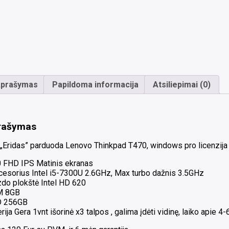
prašymas
Papildoma informacija
Atsiliepimai (0)
rašymas
„Eridas” parduoda Lenovo Thinkpad T470, windows pro licenzija 
0 FHD IPS Matinis ekranas
cesorius Intel i5-7300U 2.6GHz, Max turbo dažnis 3.5GHz
zdo plokštė Intel HD 620
M 8GB
 256GB
rija Gera 1vnt išorinė x3 talpos , galima įdėti vidinę, laiko apie