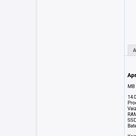
A
Ap
MB 
14.
Pro
Vai
RA
SSD
Bate