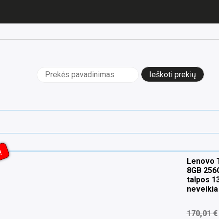
Ieškoti:
!
Lenovo T
8GB 256G
talpos 1
neveikia
170,01
€