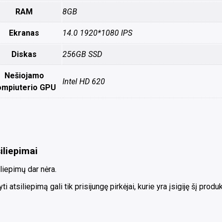
RAM
8GB
Ekranas
14.0 1920*1080 IPS
Diskas
256GB SSD
Nešiojamo
Intel HD 620
ompiuterio GPU
iliepimai
liepimų dar nėra.
ti atsiliepimą gali tik prisijungę pirkėjai, kurie yra įsigiję šį produk