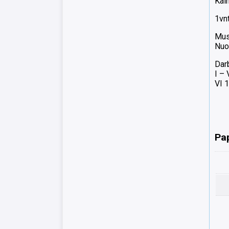
Kain
1vn
Mus
Nuo
Dar
I –
VI 1
Pa