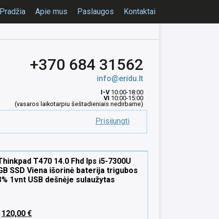
Pradžia
Apie mus
Paslaugos
Kontaktai
+370 684 31562
info@eridu.lt
I-V
10:00-18:00
VI
10:00-15:00
(vasaros laikotarpiu šeštadieniais nedirbame)
Prisijungti
hinkpad T470 14.0 Fhd Ips i5-7300U
B SSD Viena išorinė baterija trigubos
3% 1vnt USB dešnėje sulaužytas
120,00
€