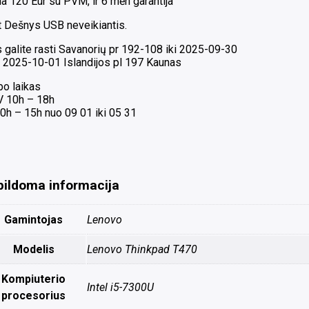
a 120 Eur su PVM, ir 6 mėn garantija
t Dešnys USB neveikiantis.
 galite rasti Savanorių pr 192-108 iki 2025-09-30
 2025-10-01 Islandijos pl 197 Kaunas
bo laikas
 V 10h – 18h
0h – 15h nuo 09 01 iki 05 31
pildoma informacija
Gamintojas
Lenovo
Modelis
Lenovo Thinkpad T470
Kompiuterio
Intel i5-7300U
procesorius