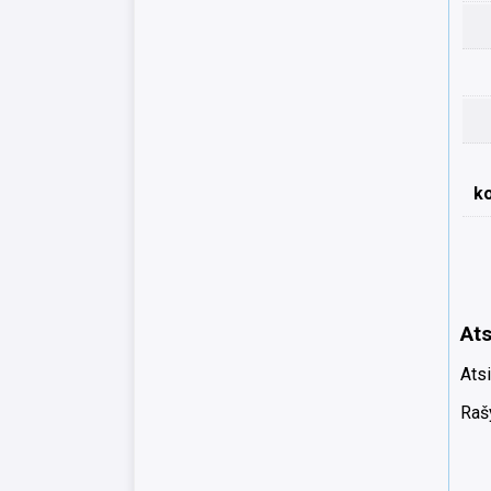
k
Ats
Atsi
Rašy