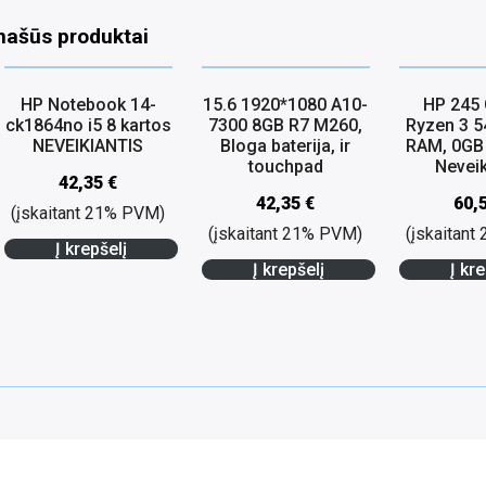
našūs produktai
HP Notebook 14-
15.6 1920*1080 A10-
HP 245 
ck1864no i5 8 kartos
7300 8GB R7 M260,
Ryzen 3 
NEVEIKIANTIS
Bloga baterija, ir
RAM, 0GB
touchpad
Neveik
42,35
€
42,35
€
60,
(įskaitant 21% PVM)
(įskaitant 21% PVM)
(įskaitan
Į krepšelį
Į krepšelį
Į kre