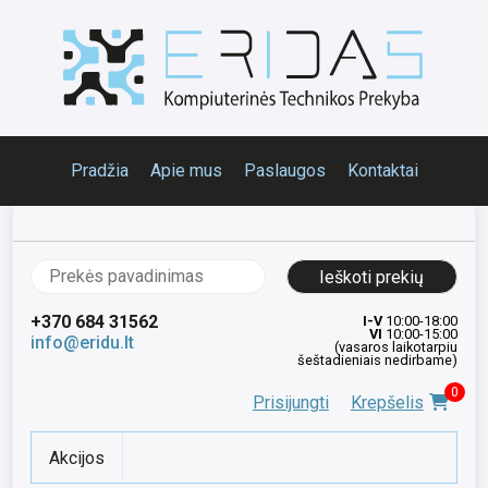
Pradžia
Apie mus
Paslaugos
Kontaktai
Ieškoti:
+370 684 31562
I-V
10:00-18:00
VI
10:00-15:00
info@eridu.lt
(vasaros laikotarpiu
šeštadieniais nedirbame)
0
Prisijungti
Krepšelis
Akcijos