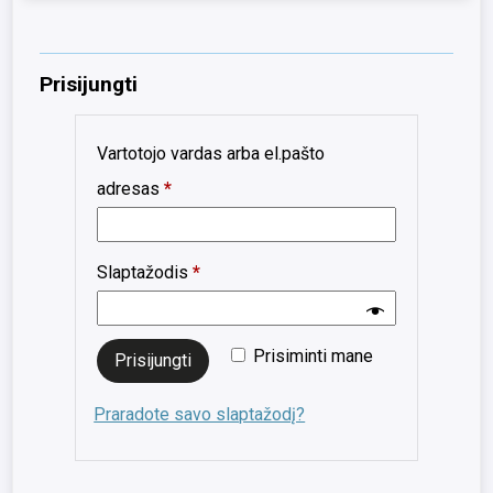
Prisijungti
Vartotojo vardas arba el.pašto
Privalomas
adresas
*
Privalomas
Slaptažodis
*
Prisiminti mane
Prisijungti
Praradote savo slaptažodį?