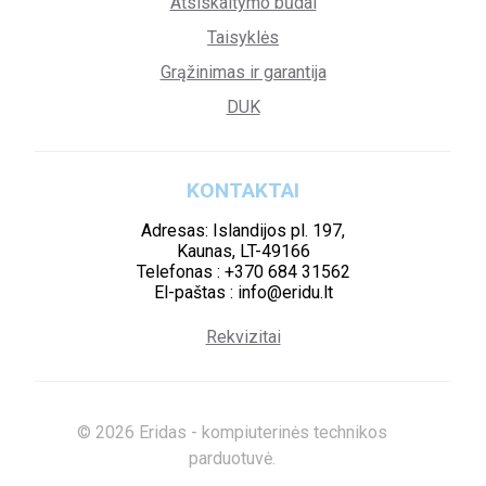
Atsiskaitymo būdai
Taisyklės
Grąžinimas ir garantija
DUK
KONTAKTAI
Adresas: Islandijos pl. 197,
Kaunas, LT-49166
Telefonas : +370 684 31562
El-paštas : info@eridu.lt
Rekvizitai
© 2026 Eridas - kompiuterinės technikos
parduotuvė.