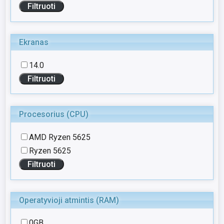
Ekranas
14.0
Procesorius (CPU)
AMD Ryzen 5625
Ryzen 5625
Operatyvioji atmintis (RAM)
0GB