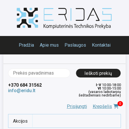
Pradžia
Apie mus
Paslaugos
Kontaktai
Ieškoti:
+370 684 31562
I-V
10:00-18:00
VI
10:00-15:00
info@eridu.lt
(vasaros laikotarpiu
šeštadieniais nedirbame)
0
Prisijungti
Krepšelis
Akcijos