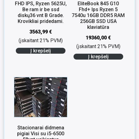
FHD IPS, Ryzen 5625U,
EliteBook 845 G10
Be ram ir be ssd
Fhd+ Ips Ryzen 5
diskų36 vnt B Grade.
7540u 16GB DDR5 RAM
Krovikliai pridedami.
256GB SSD USA
klaviatūra
3563,99
€
19360,00
€
(įskaitant 21% PVM)
(įskaitant 21% PVM)
Į krepšelį
Į krepšelį
Stacionarai didmena
pigiai Visi su i5-6500