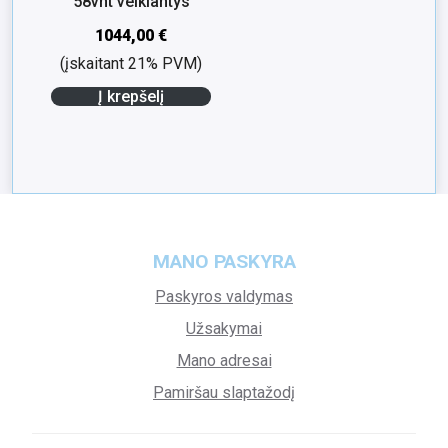
58vnt veikiantys
1044,00
€
(įskaitant 21% PVM)
Į krepšelį
MANO PASKYRA
Paskyros valdymas
Užsakymai
Mano adresai
Pamiršau slaptažodį