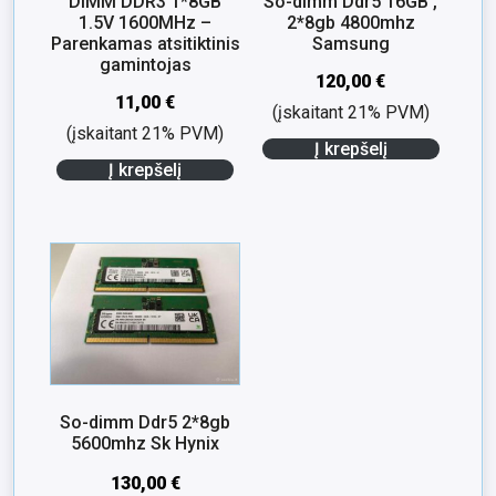
DIMM DDR3 1*8GB
So-dimm Ddr5 16GB ,
1.5V 1600MHz –
2*8gb 4800mhz
Parenkamas atsitiktinis
Samsung
gamintojas
120,00
€
11,00
€
(įskaitant 21% PVM)
(įskaitant 21% PVM)
Į krepšelį
Į krepšelį
So-dimm Ddr5 2*8gb
5600mhz Sk Hynix
130,00
€