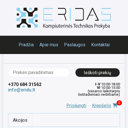
Pradžia
Apie mus
Paslaugos
Kontaktai
Ieškoti:
+370 684 31562
I-V
10:00-18:00
VI
10:00-15:00
info@eridu.lt
(vasaros laikotarpiu
šeštadieniais nedirbame)
0
Prisijungti
Krepšelis
Akcijos