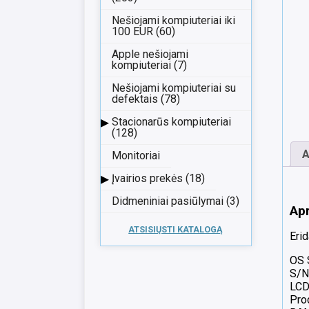
Nešiojami kompiuteriai iki
100 EUR (60)
Apple nešiojami
kompiuteriai (7)
Nešiojami kompiuteriai su
defektais (78)
▸
Stacionarūs kompiuteriai
(128)
A
Monitoriai
▸
Įvairios prekės (18)
Didmeniniai pasiūlymai (3)
Ap
ATSISIŲSTI KATALOGĄ
Erid
OS 
S/N
LCD
Pro