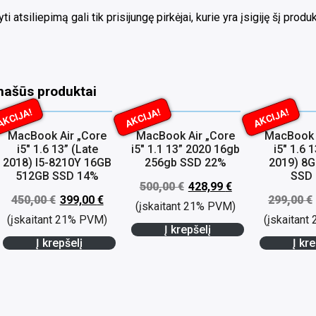
ti atsiliepimą gali tik prisijungę pirkėjai, kurie yra įsigiję šį produk
našūs produktai
AKCIJA!
AKCIJA!
AKCIJA!
MacBook Air „Core
MacBook Air „Core
MacBook 
i5″ 1.6 13” (Late
i5″ 1.1 13” 2020 16gb
i5″ 1.6 
2018) I5-8210Y 16GB
256gb SSD 22%
2019) 8
512GB SSD 14%
SSD
500,00
€
428,99
€
450,00
€
399,00
€
299,00
€
(įskaitant 21% PVM)
(įskaitant 21% PVM)
(įskaitan
Į krepšelį
Į krepšelį
Į kre