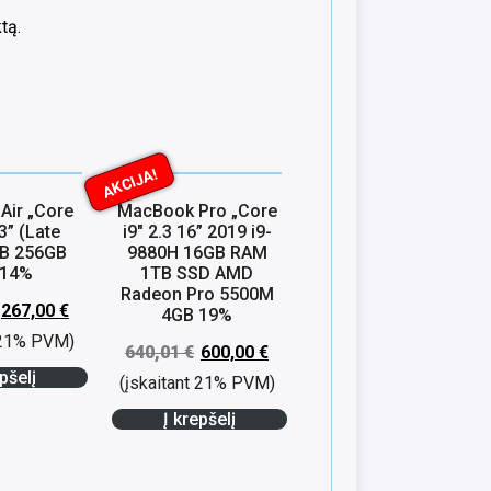
tą.
AKCIJA!
Air „Core
MacBook Pro „Core
13” (Late
i9″ 2.3 16” 2019 i9-
GB 256GB
9880H 16GB RAM
 14%
1TB SSD AMD
Radeon Pro 5500M
267,00
€
4GB 19%
t 21% PVM)
640,01
€
600,00
€
pšelį
(įskaitant 21% PVM)
Į krepšelį