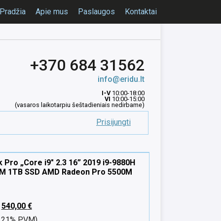
Pradžia
Apie mus
Paslaugos
Kontaktai
+370 684 31562
info@eridu.lt
I-V
10:00-18:00
VI
10:00-15:00
(vasaros laikotarpiu šeštadieniais nedirbame)
Prisijungti
Pro „Core i9″ 2.3 16” 2019 i9-9880H
M 1TB SSD AMD Radeon Pro 5500M
540,00
€
nt 21% PVM)