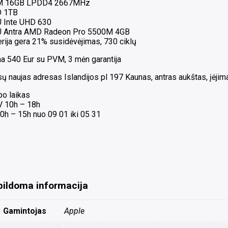
 16GB LPDD4 2667MHz
21%
 1TB
 Inte UHD 630
 Antra AMD Radeon Pro 5500M 4GB
rija gera 21% susidėvėjimas, 730 ciklų
na 540 Eur su PVM, 3 mėn garantija
 naujas adresas Islandijos pl 197 Kaunas, antras aukštas, įėjimas
bo laikas
 V 10h – 18h
0h – 15h nuo 09 01 iki 05 31
pildoma informacija
Gamintojas
Apple