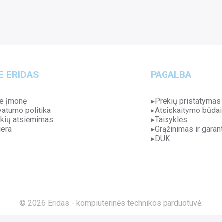
E ERIDAS
PAGALBA
e įmonę
Prekių pristatymas
vatumo politika
Atsiskaitymo būdai
kių atsiėmimas
Taisyklės
jera
Grąžinimas ir garant
DUK
© 2026 Eridas - kompiuterinės technikos parduotuvė.