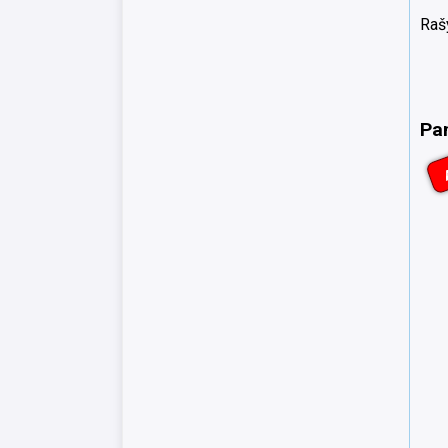
Rašy
Pa