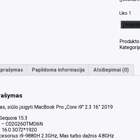
Liko 1
produkto
Į krepše
kiekis:
MacBook
Pro
Produkto
"Core
Kategorij
i9"
2.3
16"
prašymas
Papildoma informacija
Atsiliepimai (0)
2019
i9-
9880H
16GB
RAM
rašymas
1TB
SSD
as, siūlo įsigyti MacBook Pro „Core i9″ 2.3 16” 2019
AMD
Sequoia 15.3
Radeon
 – C02G260TMD6N
Pro
 16.0 3072*1920
5500M
cesorius i9-9880H 2.3GHz, Max turbo dažnis 4.8GHz
4GB