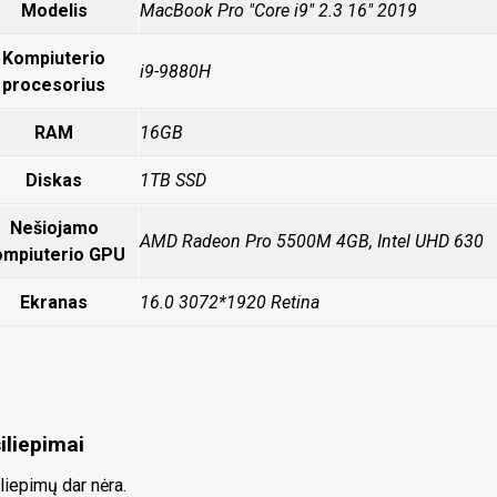
Modelis
MacBook Pro "Core i9" 2.3 16" 2019
Kompiuterio
i9-9880H
procesorius
RAM
16GB
Diskas
1TB SSD
Nešiojamo
AMD Radeon Pro 5500M 4GB, Intel UHD 630
ompiuterio GPU
Ekranas
16.0 3072*1920 Retina
iliepimai
liepimų dar nėra.