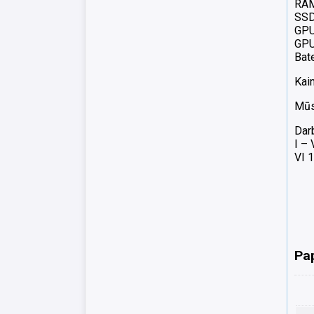
RAM
SSD
GPU
GPU
Bate
Kai
Mūsų
Dar
I –
VI 1
Pa