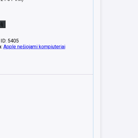
lį
 ID: 5405
a:
Apple nešiojami kompiuteriai