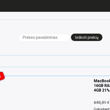
Ieškoti:
!
MacBook 
16GB RA
4GB 21%
640,01
€
(įskaita