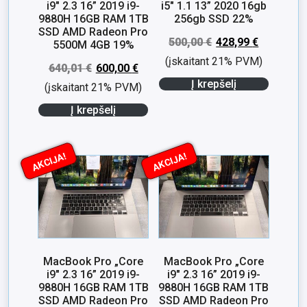
i9″ 2.3 16” 2019 i9-
i5″ 1.1 13” 2020 16gb
9880H 16GB RAM 1TB
256gb SSD 22%
SSD AMD Radeon Pro
500,00
€
428,99
€
5500M 4GB 19%
(įskaitant 21% PVM)
640,01
€
600,00
€
Į krepšelį
(įskaitant 21% PVM)
Į krepšelį
AKCIJA!
AKCIJA!
MacBook Pro „Core
MacBook Pro „Core
i9″ 2.3 16” 2019 i9-
i9″ 2.3 16” 2019 i9-
9880H 16GB RAM 1TB
9880H 16GB RAM 1TB
SSD AMD Radeon Pro
SSD AMD Radeon Pro