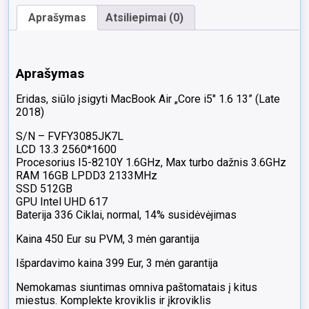
13"
Aprašymas
Atsiliepimai (0)
(Late
2018)
I5-
8210Y
Aprašymas
16GB
512GB
Eridas, siūlo įsigyti MacBook Air „Core i5″ 1.6 13” (Late
SSD
2018)
14%
S/N – FVFY3085JK7L
LCD 13.3 2560*1600
Procesorius I5-8210Y 1.6GHz, Max turbo dažnis 3.6GHz
RAM 16GB LPDD3 2133MHz
SSD 512GB
GPU Intel UHD 617
Baterija 336 Ciklai, normal, 14% susidėvėjimas
Kaina 450 Eur su PVM, 3 mėn garantija
Išpardavimo kaina 399 Eur, 3 mėn garantija
Nemokamas siuntimas omniva paštomatais į kitus
miestus. Komplekte kroviklis ir įkroviklis