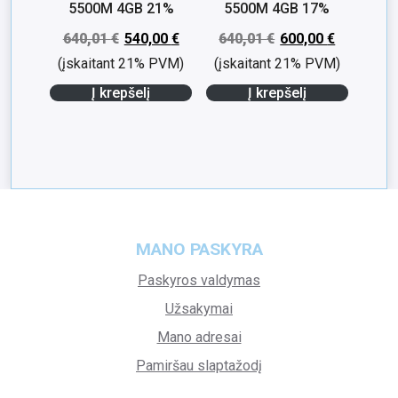
5500M 4GB 21%
5500M 4GB 17%
640,01
€
540,00
€
640,01
€
600,00
€
(įskaitant 21% PVM)
(įskaitant 21% PVM)
Į krepšelį
Į krepšelį
MANO PASKYRA
Paskyros valdymas
Užsakymai
Mano adresai
Pamiršau slaptažodį