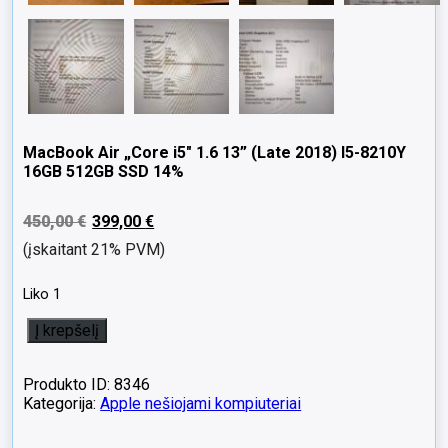
MacBook Air „Core i5″ 1.6 13” (Late 2018) I5-8210Y
16GB 512GB SSD 14%
450,00
€
399,00
€
(įskaitant 21% PVM)
Liko 1
produkto
Į krepšelį
kiekis:
MacBook
Air
Produkto ID: 8346
"Core
Kategorija:
Apple nešiojami kompiuteriai
i5"
1.6