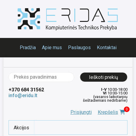
Pradžia
Apie mus
Paslaugos
Kontaktai
Ieškoti:
+370 684 31562
I-V
10:00-18:00
VI
10:00-15:00
info@eridu.lt
(vasaros laikotarpiu
šeštadieniais nedirbame)
0
Prisijungti
Krepšelis
Akcijos