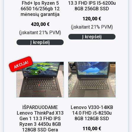
Fhd+ Ips Ryzen 5
13.3 FHD IPS I5-6200u
6650 16/256gb 12
8GB 256GB SSD
mėnesių garantija
120,00
€
420,00
€
(įskaitant 21% PVM)
(įskaitant 21% PVM)
Į krepšelį
Į krepšelį
AKCIJA!
IŠPARDUODAME
Lenovo V330-14IKB
Lenovo ThinkPad X13
14.0 FHD i5-8250u
Gen 1 13.3 FHD IPS
8GB 128GB SSD
Ryzen 3 4450u 8GB
110,00
€
128GB SSD Gera