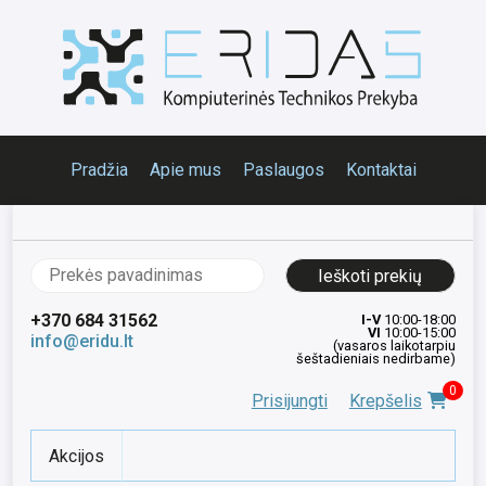
Pradžia
Apie mus
Paslaugos
Kontaktai
Ieškoti:
+370 684 31562
I-V
10:00-18:00
VI
10:00-15:00
info@eridu.lt
(vasaros laikotarpiu
šeštadieniais nedirbame)
0
Prisijungti
Krepšelis
Akcijos