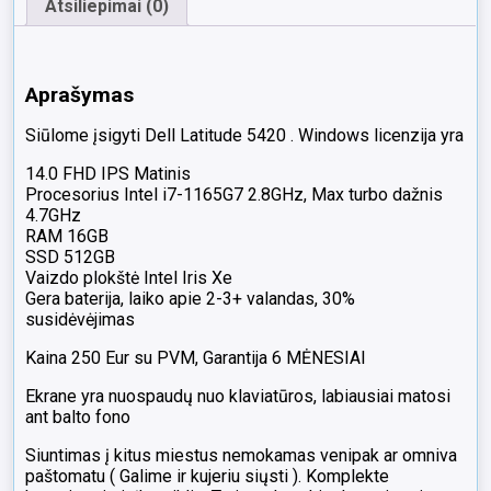
Atsiliepimai (0)
Aprašymas
Siūlome įsigyti Dell Latitude 5420 . Windows licenzija yra
14.0 FHD IPS Matinis
Procesorius Intel i7-1165G7 2.8GHz, Max turbo dažnis
4.7GHz
RAM 16GB
SSD 512GB
Vaizdo plokštė Intel Iris Xe
Gera baterija, laiko apie 2-3+ valandas, 30%
susidėvėjimas
Kaina 250 Eur su PVM, Garantija 6 MĖNESIAI
Ekrane yra nuospaudų nuo klaviatūros, labiausiai matosi
ant balto fono
Siuntimas į kitus miestus nemokamas venipak ar omniva
paštomatu ( Galime ir kujeriu siųsti ). Komplekte