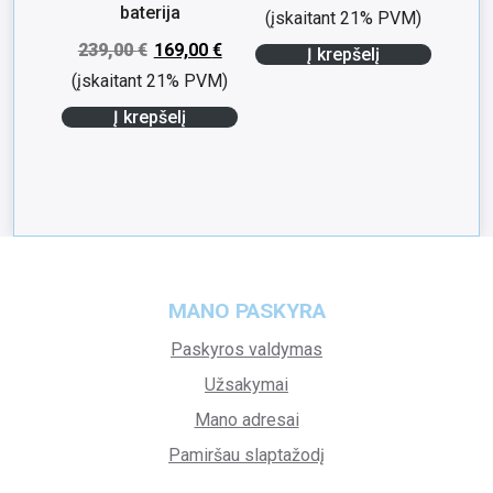
baterija
(įskaitant 21% PVM)
239,00
€
169,00
€
Į krepšelį
(įskaitant 21% PVM)
Į krepšelį
MANO PASKYRA
Paskyros valdymas
Užsakymai
Mano adresai
Pamiršau slaptažodį