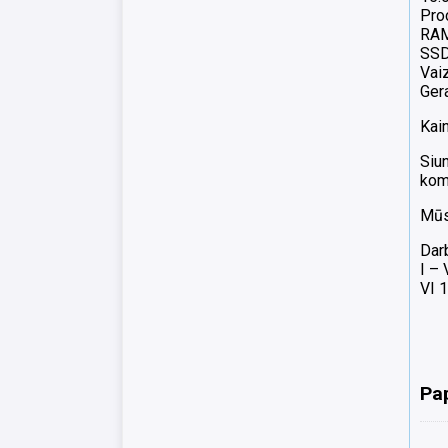
Pro
RAM
SSD
Vai
Gera
Kai
Siun
komp
Mūsų
Dar
I –
VI 1
Pa