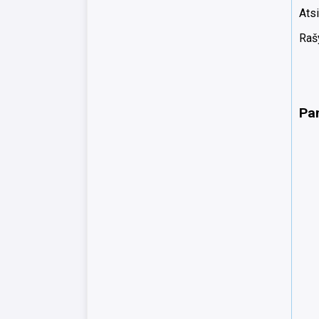
Atsi
Rašy
Pa