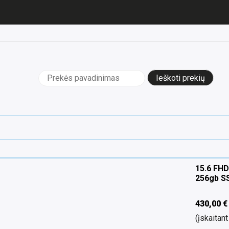
Ieškoti:
15.6 FHD
256gb S
430,00
€
(įskaita