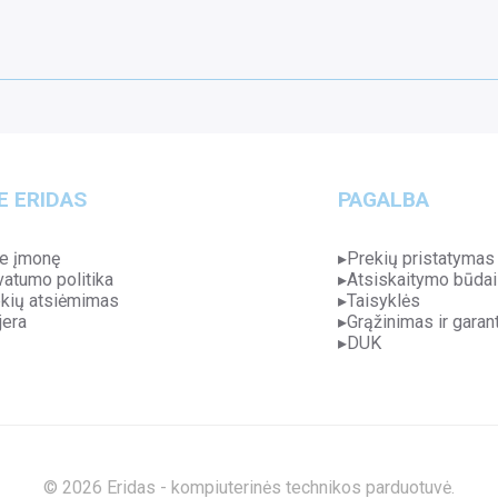
E ERIDAS
PAGALBA
e įmonę
Prekių pristatymas
vatumo politika
Atsiskaitymo būdai
kių atsiėmimas
Taisyklės
jera
Grąžinimas ir garant
DUK
© 2026 Eridas - kompiuterinės technikos parduotuvė.