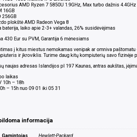
cesorius AMD Ryzen 7 5850U 1.9GHz, Max turbo dažnis 4.4GHz
 16GB
 256GB
zdo plokštė AMD Radeon Vega 8
 baterija, laiko apie 2-3+ valandas, 26% susidėvėjimas
na 430 Eur su PVM, Garantija 6 mėnesiams
timas į kitus miestus nemokamas venipak ar omniva paštomatu ( G
iuteris ir įkroviklis. Turime daug kitų kompiuterių savo fizinėje 
 naujas adresas Islandijos pl 197 Kaunas, antras aukštas, įėjimas
bo laikas
 V 10h – 18h
0h – 15h nuo 09 01 iki 05 31
pildoma informacija
Gamintojas
Hewlett-Packard