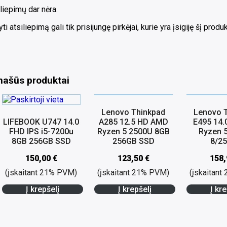
liepimų dar nėra.
ti atsiliepimą gali tik prisijungę pirkėjai, kurie yra įsigiję šį produk
našūs produktai
Lenovo Thinkpad
Lenovo 
LIFEBOOK U747 14.0
A285 12.5 HD AMD
E495 14.
FHD IPS i5-7200u
Ryzen 5 2500U 8GB
Ryzen 
8GB 256GB SSD
256GB SSD
8/2
150,00
€
123,50
€
158
(įskaitant 21% PVM)
(įskaitant 21% PVM)
(įskaitan
Į krepšelį
Į krepšelį
Į kre