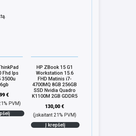
tą.
ThinkPad
HP ZBook 15 G1
0 Fhd Ips
Workstation 15.6
5 3500u
FHD Matinis i7-
56gb
4700MQ 8GB 256GB
SSD Nvidia Quadro
,99
€
K1100M 2GB GDDR5
t 21% PVM)
130,00
€
pšelį
(įskaitant 21% PVM)
Į krepšelį