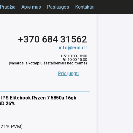
Pradžia
Apie mus
Paslaugos
Kontaktai
+370 684 31562
info@eridu.lt
I-V
10:00-18:00
VI
10:00-15:00
(vasaros laikotarpiu šeštadieniais nedirbame)
Prisijungti
 IPS Elitebook Ryzen 7 5850u 16gb
SD 26%
nt 21% PVM)