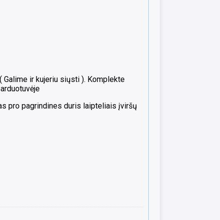
alime ir kujeriu siųsti ). Komplekte
parduotuvėje
 pro pagrindines duris laipteliais įviršų