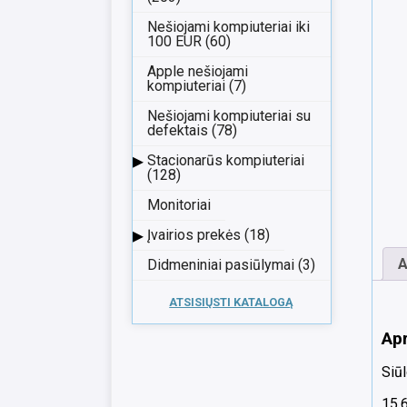
Nešiojami kompiuteriai iki
100 EUR (60)
Apple nešiojami
kompiuteriai (7)
Nešiojami kompiuteriai su
defektais (78)
▸
Stacionarūs kompiuteriai
(128)
Monitoriai
▸
Įvairios prekės (18)
A
Didmeniniai pasiūlymai (3)
ATSISIŲSTI KATALOGĄ
Ap
Siūl
15.