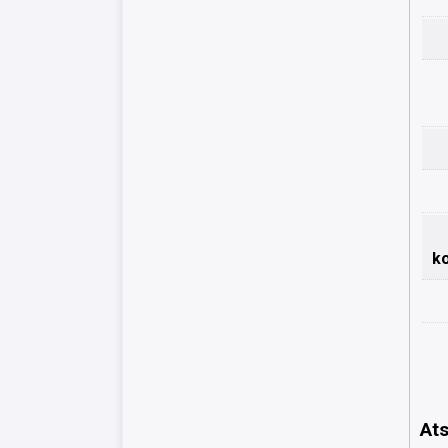
k
Ats