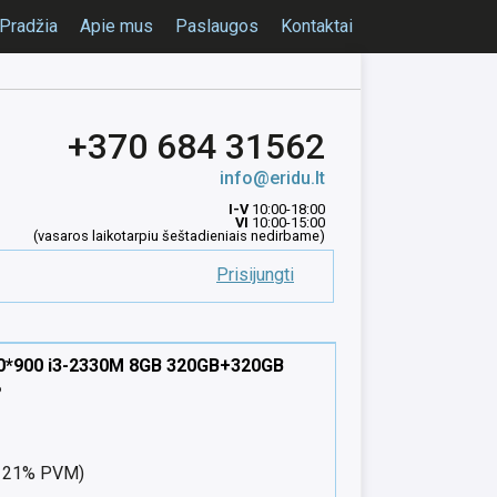
Pradžia
Apie mus
Paslaugos
Kontaktai
+370 684 31562
info@eridu.lt
I-V
10:00-18:00
VI
10:00-15:00
(vasaros laikotarpiu šeštadieniais nedirbame)
Prisijungti
00*900 i3-2330M 8GB 320GB+320GB
%
nt 21% PVM)