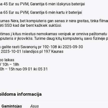
a 45 Eur su PVM, Garantija 6 mėn išskyrus baterijai
a 65 Eur su PVM, Garantija 6 mėn kartu ir baterijai
umas Nėra, bet kompiuteris gan senas ir nėra greitas, tinka film
ėti SSD kad dar bent kažkiek suktūsi.
timas į kitus miestus nemokamas venipak ar omniva paštomatu ( G
iuteris ir įkroviklis. Turime daug kitų kompiuterių savo fizinėje 
 galite rasti Savanorių pr 192-108 iki 2025-09-30
 2025-10-01 Islandijos pl 197 Kaunas
bo laikas
 V 10h – 18h
0h – 15h nuo 09 01 iki 05 31
pildoma informacija
Gamintojas
Asus