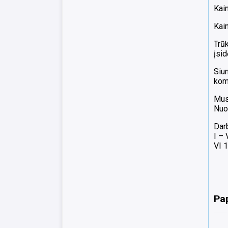
Kain
Kain
Trūk
įsid
Siun
komp
Mus
Nuo
Dar
I –
VI 1
Pa