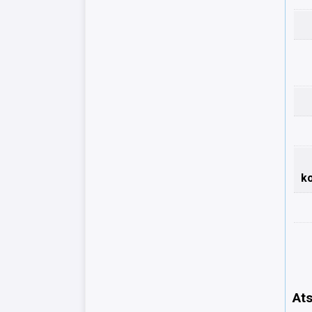
k
Ats