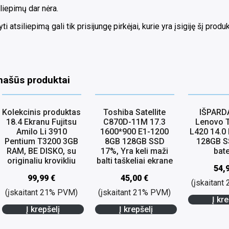
liepimų dar nėra.
ti atsiliepimą gali tik prisijungę pirkėjai, kurie yra įsigiję šį produk
našūs produktai
Kolekcinis produktas
Toshiba Satellite
IŠPARD
18.4 Ekranu Fujitsu
C870D-11M 17.3
Lenovo 
Amilo Li 3910
1600*900 E1-1200
L420 14.0
Pentium T3200 3GB
8GB 128GB SSD
128GB S
RAM, BE DISKO, su
17%, Yra keli maži
bate
originaliu krovikliu
balti taškeliai ekrane
54,
99,99
€
45,00
€
(įskaitan
(įskaitant 21% PVM)
(įskaitant 21% PVM)
Į kre
Į krepšelį
Į krepšelį