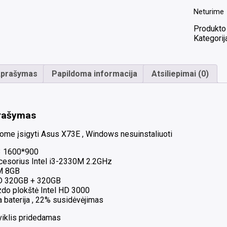
Neturime
Produkto
Kategorij
prašymas
Papildoma informacija
Atsiliepimai (0)
rašymas
lome įsigyti Asus X73E , Windows nesuinstaliuoti
3 1600*900
cesorius Intel i3-2330M 2.2GHz
M 8GB
 320GB + 320GB
zdo plokštė Intel HD 3000
 baterija , 22% susidėvėjimas
viklis pridedamas