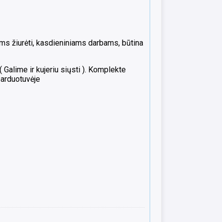
ams žiurėti, kasdieniniams darbams, būtina
alime ir kujeriu siųsti ). Komplekte
parduotuvėje