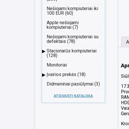
Nešiojami kompiuteriai iki
100 EUR (60)
Apple nešiojami
kompiuteriai (7)
Nešiojami kompiuteriai su
defektais (78)
A
▸
Stacionarūs kompiuteriai
(128)
Ap
Monitoriai
▸
Įvairios prekės (18)
Siū
Didmeniniai pasiūlymai (3)
17.
Pro
ATSISIŲSTI KATALOGĄ
RA
HDD
Vai
Gera
Kro