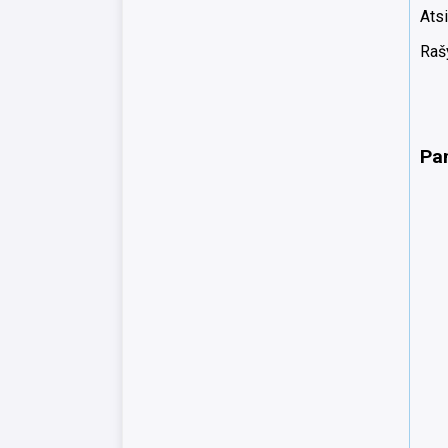
Atsi
Rašy
Pa