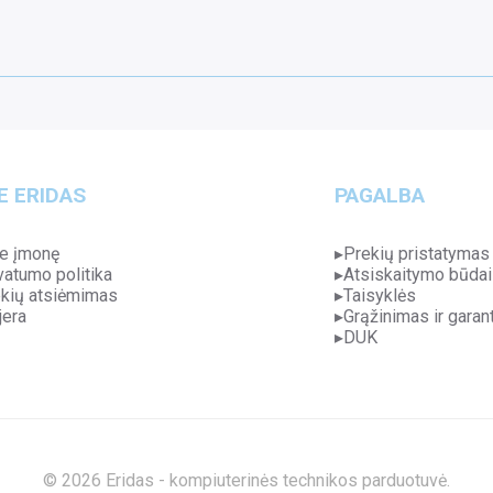
E ERIDAS
PAGALBA
e įmonę
Prekių pristatymas
vatumo politika
Atsiskaitymo būdai
kių atsiėmimas
Taisyklės
jera
Grąžinimas ir garant
DUK
© 2026 Eridas - kompiuterinės technikos parduotuvė.