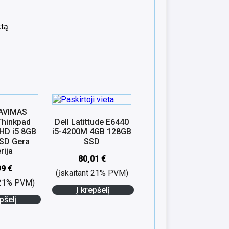
tą.
AVIMAS
Thinkpad
Dell Latittude E6440
 HD i5 8GB
i5-4200M 4GB 128GB
SD Gera
SSD
rija
80,01
€
99
€
(įskaitant 21% PVM)
t 21% PVM)
Į krepšelį
pšelį