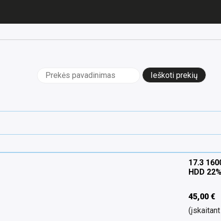
Ieškoti:
17.3 16
HDD 22
45,00
€
(įskaita