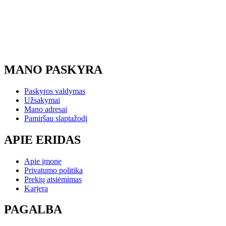
MANO PASKYRA
Paskyros valdymas
Užsakymai
Mano adresai
Pamiršau slaptažodį
APIE ERIDAS
Apie įmonę
Privatumo politika
Prekių atsiėmimas
Karjera
PAGALBA