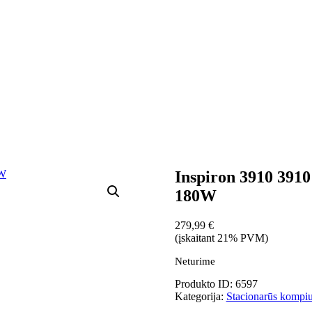
Inspiron 3910 391
180W
279,99
€
(įskaitant 21% PVM)
Neturime
Produkto ID: 6597
Kategorija:
Stacionarūs kompiu