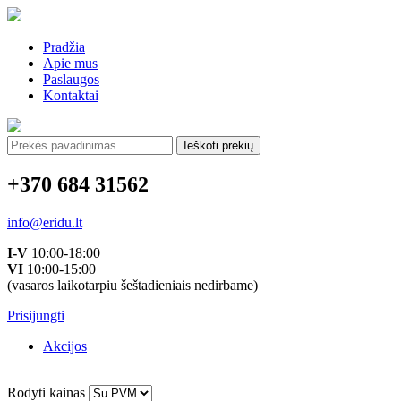
Pradžia
Apie mus
Paslaugos
Kontaktai
Ieškoti:
+370 684 31562
info@eridu.lt
I-V
10:00-18:00
VI
10:00-15:00
(vasaros laikotarpiu šeštadieniais nedirbame)
Prisijungti
Akcijos
Rodyti kainas