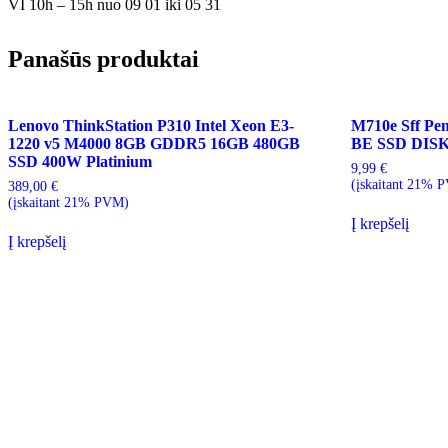
VI 10h – 15h nuo 09 01 iki 05 31
Panašūs produktai
Lenovo ThinkStation P310 Intel Xeon E3-
M710e Sff P
1220 v5 M4000 8GB GDDR5 16GB 480GB
BE SSD DIS
SSD 400W Platinium
9,99
€
(įskaitant 21% 
389,00
€
(įskaitant 21% PVM)
Į krepšelį
Į krepšelį