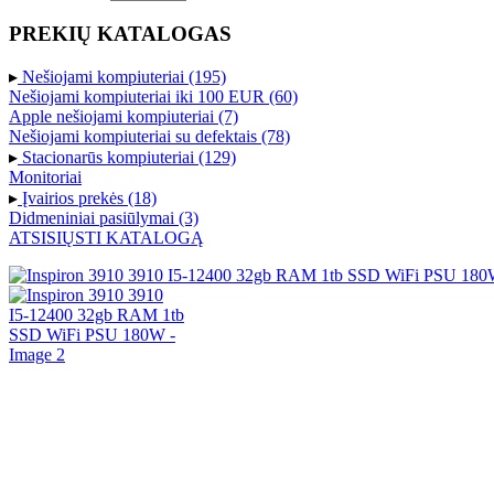
PREKIŲ KATALOGAS
▸
Nešiojami kompiuteriai (195)
Nešiojami kompiuteriai iki 100 EUR (60)
Apple nešiojami kompiuteriai (7)
Nešiojami kompiuteriai su defektais (78)
▸
Stacionarūs kompiuteriai (129)
Monitoriai
▸
Įvairios prekės (18)
Didmeniniai pasiūlymai (3)
ATSISIŲSTI KATALOGĄ