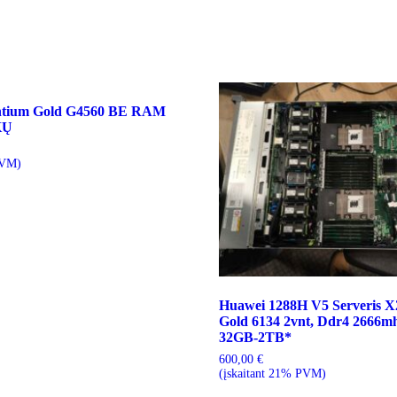
entium Gold G4560 BE RAM
KŲ
PVM)
Huawei 1288H V5 Serveris X2
Gold 6134 2vnt, Ddr4 2666
32GB-2TB*
600,00
€
(įskaitant 21% PVM)