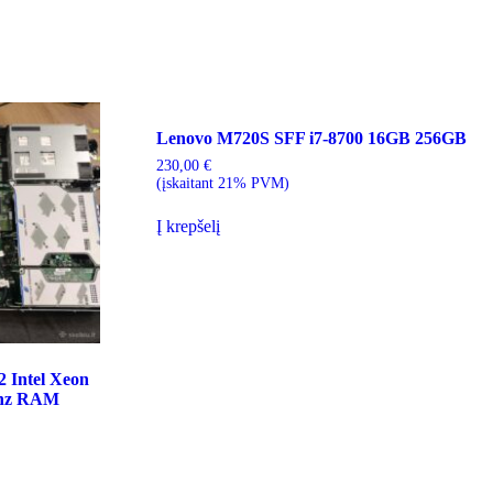
Lenovo M720S SFF i7-8700 16GB 256GB
230,00
€
(įskaitant 21% PVM)
Į krepšelį
 Intel Xeon
mhz RAM