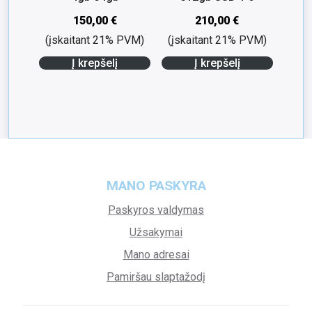
150,00
€
210,00
€
(įskaitant 21% PVM)
(įskaitant 21% PVM)
Į krepšelį
Į krepšelį
MANO PASKYRA
Paskyros valdymas
Užsakymai
Mano adresai
Pamiršau slaptažodį