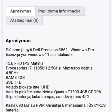
IPS
i7-
Aprašymas
Papildoma informacija
11850H
64GB
Atsiliepimai (0)
1TB
SSD
Nvidia
Quadro
Aprašymas
T1200
4GB
Siūlome įsigyti Dell Precision 3561 , Windows Pro
45%
licenzija yra. windows 11 suinstaliuota
15.6 FHD IPS Matinis
Procesorius i7-11850H 2.5GHz, Max turbo dažnis
4.8GHz
RAM 64GB
SSD 1TB
Vaizdo plokštė Intel UHD
Vaizdo plokštė antra Nvidia Quadro T1200 4GB GDDR6
Silpna baterija, laiko trumpai, susidėvėjimas 45%
Kaina 690 Eur su PVM, Garantija 6 mėnesiams, IŠSKYRUS
baterijai