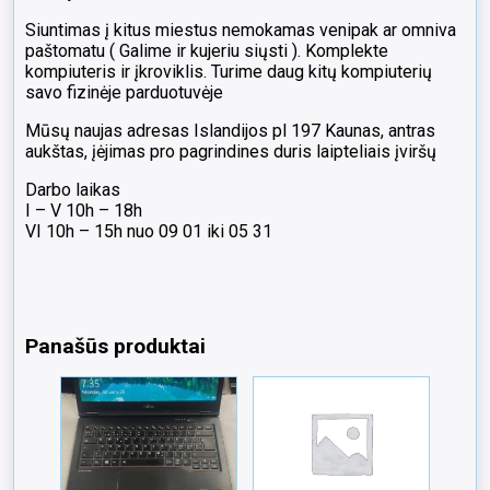
Siuntimas į kitus miestus nemokamas venipak ar omniva
paštomatu ( Galime ir kujeriu siųsti ). Komplekte
kompiuteris ir įkroviklis. Turime daug kitų kompiuterių
savo fizinėje parduotuvėje
Mūsų naujas adresas Islandijos pl 197 Kaunas, antras
aukštas, įėjimas pro pagrindines duris laipteliais įviršų
Darbo laikas
I – V 10h – 18h
VI 10h – 15h nuo 09 01 iki 05 31
Panašūs produktai