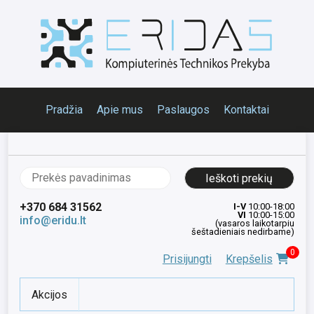
Pradžia
Apie mus
Paslaugos
Kontaktai
Ieškoti:
+370 684 31562
I-V
10:00-18:00
VI
10:00-15:00
info@eridu.lt
(vasaros laikotarpiu
šeštadieniais nedirbame)
0
Prisijungti
Krepšelis
Akcijos