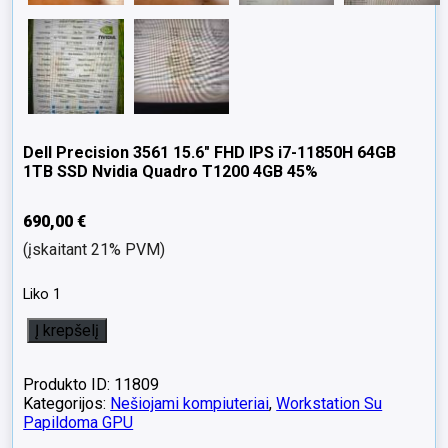
Dell Precision 3561 15.6″ FHD IPS i7-11850H 64GB
1TB SSD Nvidia Quadro T1200 4GB 45%
690,00
€
(įskaitant 21% PVM)
Liko 1
produkto
Į krepšelį
kiekis:
Dell
Precision
Produkto ID: 11809
3561
Kategorijos:
Nešiojami kompiuteriai
,
Workstation Su
15.6"
Papildoma GPU
FHD