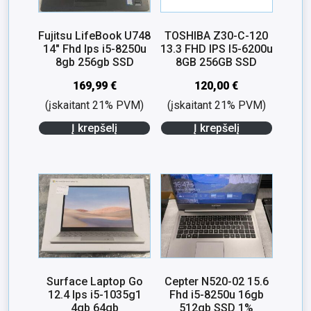
Fujitsu LifeBook U748
TOSHIBA Z30-C-120
14″ Fhd Ips i5-8250u
13.3 FHD IPS I5-6200u
8gb 256gb SSD
8GB 256GB SSD
169,99
€
120,00
€
(įskaitant 21% PVM)
(įskaitant 21% PVM)
Į krepšelį
Į krepšelį
Surface Laptop Go
Cepter N520-02 15.6
12.4 Ips i5-1035g1
Fhd i5-8250u 16gb
4gb 64gb
512gb SSD 1%