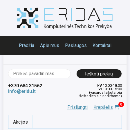
Pradžia
Apie mus
Paslaugos
Kontaktai
Ieškoti:
+370 684 31562
I-V
10:00-18:00
VI
10:00-15:00
info@eridu.lt
(vasaros laikotarpiu
šeštadieniais nedirbame)
0
Prisijungti
Krepšelis
Akcijos