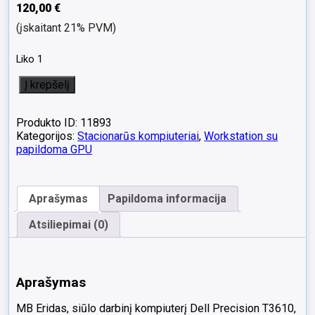
120,00
€
(įskaitant 21% PVM)
Liko 1
produkto
Į krepšelį
kiekis:
Dell
Precision
Produkto ID: 11893
T3610
Kategorijos:
Stacionarūs kompiuteriai
,
Workstation su
Intel
papildoma GPU
Xeon
E5-
1607
Aprašymas
Papildoma informacija
v2
4
Atsiliepimai (0)
Core
3.0GHz
32GB
RAM
Aprašymas
256GB
SSD
MB Eridas, siūlo darbinį kompiuterį Dell Precision T3610,
Nvidia