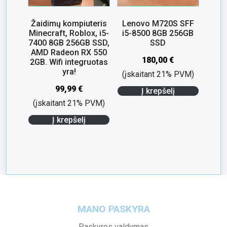
Žaidimų kompiuteris
Lenovo M720S SFF
Minecraft, Roblox, i5-
i5-8500 8GB 256GB
7400 8GB 256GB SSD,
SSD
AMD Radeon RX 550
180,00
€
2GB. Wifi integruotas
yra!
(įskaitant 21% PVM)
99,99
€
Į krepšelį
(įskaitant 21% PVM)
Į krepšelį
MANO PASKYRA
Paskyros valdymas