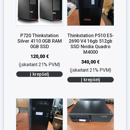
P720 Thinkstation
Thinkstation P510 E5-
Silver 4110 0GB RAM
2690 V4 16gb 512gb
0GB SSD
SSD Nvidia Quadro
M4000
120,00
€
340,00
€
(įskaitant 21% PVM)
(įskaitant 21% PVM)
Į krepšelį
Į krepšelį