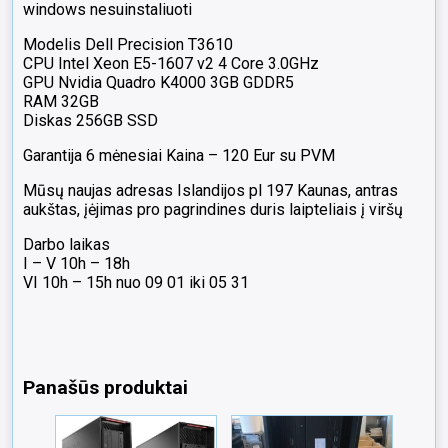
windows nesuinstaliuoti
Quadro
K4000
Modelis Dell Precision T3610
3GB
CPU Intel Xeon E5-1607 v2 4 Core 3.0GHz
GDDR5
GPU Nvidia Quadro K4000 3GB GDDR5
RAM 32GB
Diskas 256GB SSD
Garantija 6 mėnesiai Kaina – 120 Eur su PVM
Mūsų naujas adresas Islandijos pl 197 Kaunas, antras
aukštas, įėjimas pro pagrindines duris laipteliais į viršų
Darbo laikas
I – V 10h – 18h
VI 10h – 15h nuo 09 01 iki 05 31
Panašūs produktai