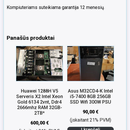
Kompiuteriams suteikiama garantija 12 menesių.
Panašūs produktai
Huawei 1288H V5
Asus M32CD4-K Intel
Serveris X2 Intel Xeon
i5-7400 8GB 256GB
Gold 6134 2vnt, Ddr4
SSD Wifi 300W PSU
2666mhz RAM 32GB-
90,00
€
2TB*
(įskaitant 21% PVM)
600,00
€
Į krepšelį