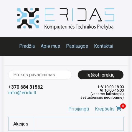
Pradžia
Apie mus
Paslaugos
Kontaktai
Ieškoti:
+370 684 31562
I-V
10:00-18:00
VI
10:00-15:00
info@eridu.lt
(vasaros laikotarpiu
šeštadieniais nedirbame)
0
Prisijungti
Krepšelis
Akcijos