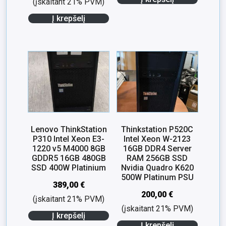
(įskaitant 21% PVM)
Į krepšelį
Lenovo ThinkStation
Thinkstation P520C
P310 Intel Xeon E3-
Intel Xeon W-2123
1220 v5 M4000 8GB
16GB DDR4 Server
GDDR5 16GB 480GB
RAM 256GB SSD
SSD 400W Platinium
Nvidia Quadro K620
500W Platinum PSU
389,00
€
200,00
€
(įskaitant 21% PVM)
(įskaitant 21% PVM)
Į krepšelį
Į krepšelį