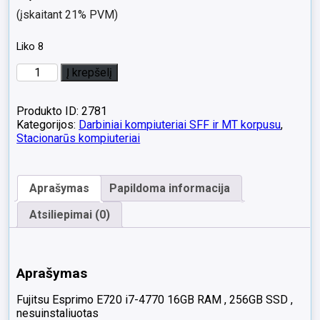
(įskaitant 21% PVM)
Liko 8
produkto
Į krepšelį
kiekis:
Fujitsu
Esprimo
Produkto ID: 2781
E720
Kategorijos:
Darbiniai kompiuteriai SFF ir MT korpusu
,
i7-
Stacionarūs kompiuteriai
4770
16gb
RAM
Aprašymas
Papildoma informacija
256gb
SSD
Atsiliepimai (0)
Nesuinstaliuotas
Aprašymas
Fujitsu Esprimo E720 i7-4770 16GB RAM , 256GB SSD ,
nesuinstaliuotas