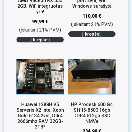
AMD Radeon RX 550
port 2vnt, Wifi
2GB. Wifi integruotas
Windows surašyta
yra!
110,00
€
99,99
€
(įskaitant 21% PVM)
(įskaitant 21% PVM)
Į krepšelį
Į krepšelį
Huawei 1288H V5
HP Prodesk 600 G4
Serveris X2 Intel Xeon
Sff I5-8500 16gb
Gold 6134 2vnt, Ddr4
DDR4 512gb SSD
2666mhz RAM 32GB-
NMVe
2TB*
234,99
€