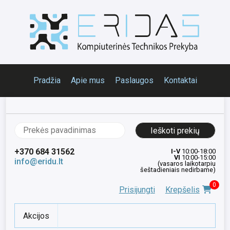
Pradžia
Apie mus
Paslaugos
Kontaktai
Ieškoti:
+370 684 31562
I-V
10:00-18:00
VI
10:00-15:00
info@eridu.lt
(vasaros laikotarpiu
šeštadieniais nedirbame)
0
Prisijungti
Krepšelis
Akcijos