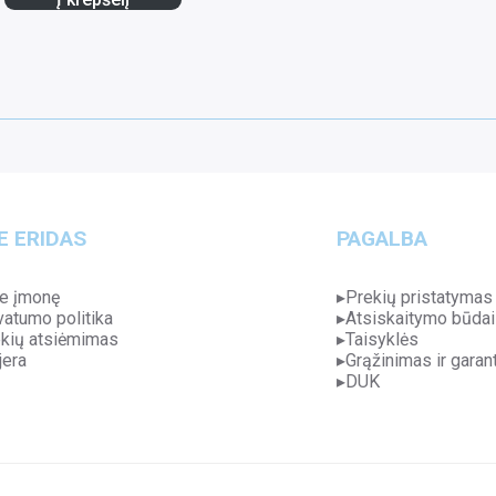
E ERIDAS
PAGALBA
e įmonę
Prekių pristatymas
vatumo politika
Atsiskaitymo būdai
kių atsiėmimas
Taisyklės
jera
Grąžinimas ir garant
DUK