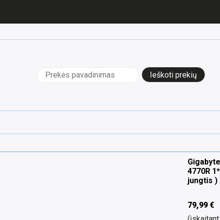
Ieškoti:
Gigabyte
4770R 1*
jungtis )
79,99
€
(įskaita