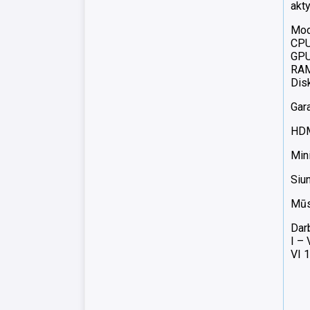
akty
Mod
CPU
GPU 
RAM
Dis
Gara
HDMI
Mini
Siun
Mūsų
Dar
I –
VI 1