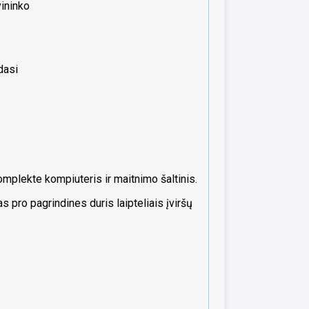
vininko
dasi
mplekte kompiuteris ir maitnimo šaltinis.
 pro pagrindines duris laipteliais įviršų