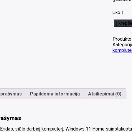
Liko 1
produkto
Į krepše
kiekis:
Gigabyte
GB-
Produkto
BXi7-
Kategorij
4770R
kompiuter
barebone
Mini
PC
i7-
4770R
1*8GB
60GB
prašymas
Papildoma informacija
Atsiliepimai (0)
SSD
Sata
(
Msata
dar
rašymas
laisva
jungtis
ridas, siūlo darbinį kompiuterį, Windows 11 Home suinstaliuota,