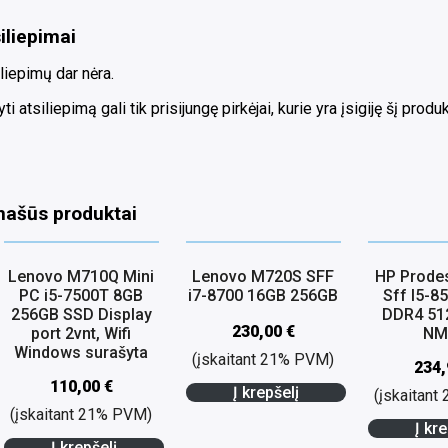
iliepimai
liepimų dar nėra.
ti atsiliepimą gali tik prisijungę pirkėjai, kurie yra įsigiję šį produk
našūs produktai
Lenovo M710Q Mini
Lenovo M720S SFF
HP Prode
PC i5-7500T 8GB
i7-8700 16GB 256GB
Sff I5-8
256GB SSD Display
DDR4 51
230,00
€
port 2vnt, Wifi
NM
Windows surašyta
(įskaitant 21% PVM)
234
110,00
€
Į krepšelį
(įskaitan
(įskaitant 21% PVM)
Į kre
Į krepšelį