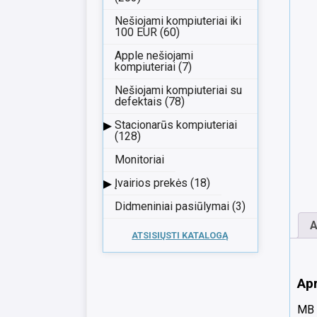
Nešiojami kompiuteriai iki
100 EUR (60)
Apple nešiojami
kompiuteriai (7)
Nešiojami kompiuteriai su
defektais (78)
▸
Stacionarūs kompiuteriai
(128)
Monitoriai
▸
Įvairios prekės (18)
Didmeniniai pasiūlymai (3)
A
ATSISIŲSTI KATALOGĄ
Ap
MB E