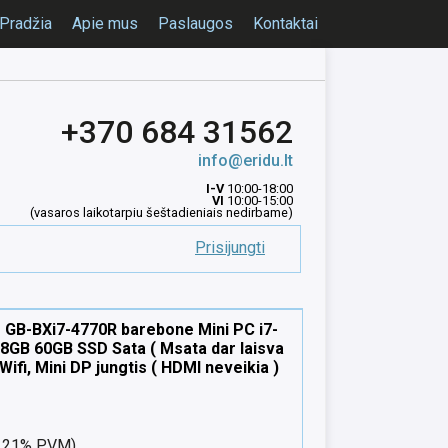
Pradžia
Apie mus
Paslaugos
Kontaktai
+370 684 31562
info@eridu.lt
I-V
10:00-18:00
VI
10:00-15:00
(vasaros laikotarpiu šeštadieniais nedirbame)
Prisijungti
 GB-BXi7-4770R barebone Mini PC i7-
8GB 60GB SSD Sata ( Msata dar laisva
 Wifi, Mini DP jungtis ( HDMI neveikia )
nt 21% PVM)