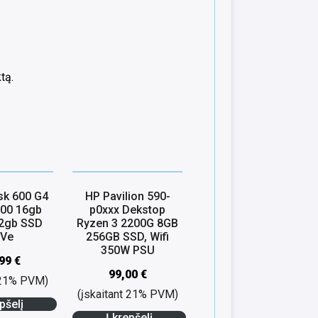
tą.
sk 600 G4
HP Pavilion 590-
500 16gb
p0xxx Dekstop
2gb SSD
Ryzen 3 2200G 8GB
Ve
256GB SSD, Wifi
350W PSU
,99
€
99,00
€
t 21% PVM)
(įskaitant 21% PVM)
pšelį
Į krepšelį