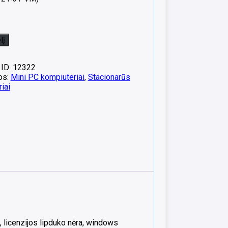
lį
 ID: 12322
os:
Mini PC kompiuteriai
,
Stacionarūs
iai
 licenzijos lipduko nėra, windows