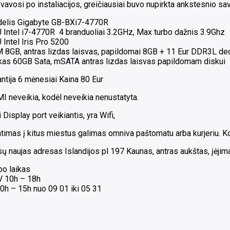
)
vavosi po instaliacijos, greičiausiai buvo nupirkta ankstesnio sa
Wifi,
elis Gigabyte GB-BXi7-4770R
Mini
 Intel i7-4770R 4 branduoliai 3.2GHz, Max turbo dažnis 3.9Ghz
DP
Intel Iris Pro 5200
jungtis
 8GB, antras lizdas laisvas, papildomai 8GB + 11 Eur DDR3L de
(
kas 60GB Sata, mSATA antras lizdas laisvas papildomam diskui
HDMI
neveikia
ntija 6 mėnesiai Kaina 80 Eur
)
 neveikia, kodėl neveikia nenustatyta.
 Display port veikiantis, yra Wifi,
timas į kitus miestus galimas omniva paštomatu arba kurjeriu. Ko
 naujas adresas Islandijos pl 197 Kaunas, antras aukštas, įėjimas
bo laikas
 V 10h – 18h
0h – 15h nuo 09 01 iki 05 31