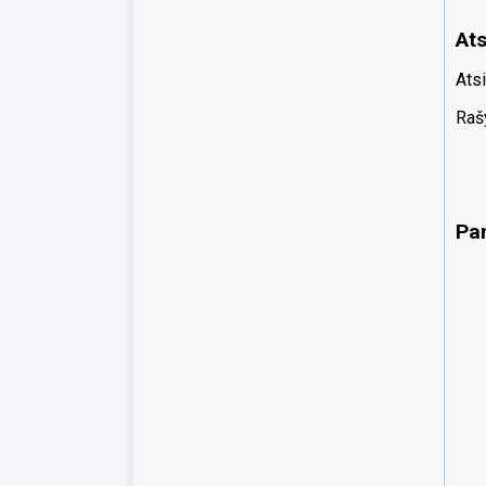
Ats
Atsi
Rašy
Pa