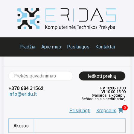
Pradžia
Apie mus
Paslaugos
Kontaktai
Ieškoti:
+370 684 31562
I-V
10:00-18:00
VI
10:00-15:00
info@eridu.lt
(vasaros laikotarpiu
šeštadieniais nedirbame)
0
Prisijungti
Krepšelis
Akcijos