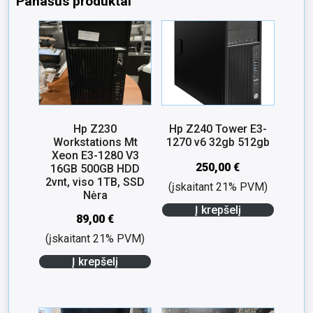
Panašūs produktai
Hp Z230
Hp Z240 Tower E3-
Workstations Mt
1270 v6 32gb 512gb
Xeon E3-1280 V3
250,00
€
16GB 500GB HDD
2vnt, viso 1TB, SSD
(įskaitant 21% PVM)
Nėra
Į krepšelį
89,00
€
(įskaitant 21% PVM)
Į krepšelį