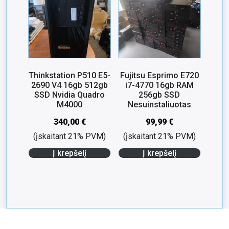
Thinkstation P510 E5-
Fujitsu Esprimo E720
2690 V4 16gb 512gb
i7-4770 16gb RAM
SSD Nvidia Quadro
256gb SSD
M4000
Nesuinstaliuotas
340,00
€
99,99
€
(įskaitant 21% PVM)
(įskaitant 21% PVM)
Į krepšelį
Į krepšelį