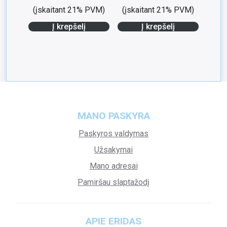
(įskaitant 21% PVM)
(įskaitant 21% PVM)
Į krepšelį
Į krepšelį
MANO PASKYRA
Paskyros valdymas
Užsakymai
Mano adresai
Pamiršau slaptažodį
APIE ERIDAS