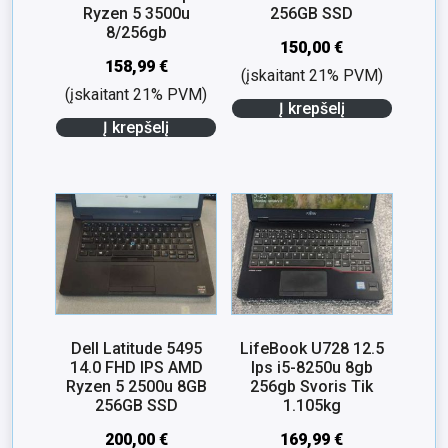
Ryzen 5 3500u
256GB SSD
8/256gb
150,00
€
158,99
€
(įskaitant 21% PVM)
(įskaitant 21% PVM)
Į krepšelį
Į krepšelį
Dell Latitude 5495
LifeBook U728 12.5
14.0 FHD IPS AMD
Ips i5-8250u 8gb
Ryzen 5 2500u 8GB
256gb Svoris Tik
256GB SSD
1.105kg
200,00
€
169,99
€