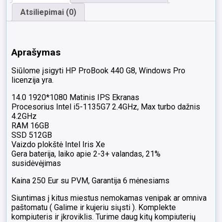
Atsiliepimai (0)
Aprašymas
Siūlome įsigyti HP ProBook 440 G8, Windows Pro
licenzija yra.
14.0 1920*1080 Matinis IPS Ekranas
Procesorius Intel i5-1135G7 2.4GHz, Max turbo dažnis
4.2GHz
RAM 16GB
SSD 512GB
Vaizdo plokštė Intel Iris Xe
Gera baterija, laiko apie 2-3+ valandas, 21%
susidėvėjimas
Kaina 250 Eur su PVM, Garantija 6 mėnesiams
Siuntimas į kitus miestus nemokamas venipak ar omniva
paštomatu ( Galime ir kujeriu siųsti ). Komplekte
kompiuteris ir įkroviklis. Turime daug kitų kompiuterių