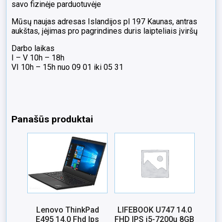
savo fizinėje parduotuvėje
Mūsų naujas adresas Islandijos pl 197 Kaunas, antras
aukštas, įėjimas pro pagrindines duris laipteliais įviršų
Darbo laikas
I – V 10h – 18h
VI 10h – 15h nuo 09 01 iki 05 31
Panašūs produktai
Lenovo ThinkPad
LIFEBOOK U747 14.0
E495 14.0 Fhd Ips
FHD IPS i5-7200u 8GB