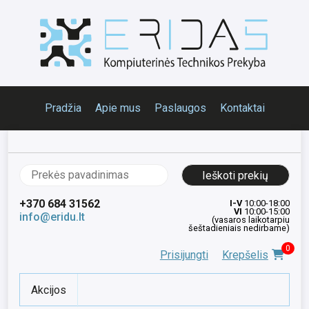
Pradžia
Apie mus
Paslaugos
Kontaktai
Ieškoti:
+370 684 31562
I-V
10:00-18:00
VI
10:00-15:00
info@eridu.lt
(vasaros laikotarpiu
šeštadieniais nedirbame)
0
Prisijungti
Krepšelis
Akcijos