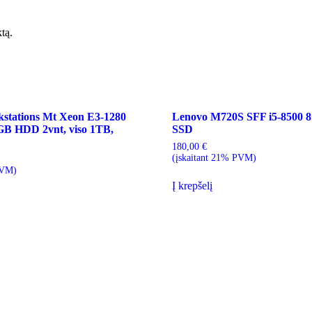
ktą.
stations Mt Xeon E3-1280
Lenovo M720S SFF i5-8500
B HDD 2vnt, viso 1TB,
SSD
180,00
€
(įskaitant 21% PVM)
PVM)
Į krepšelį