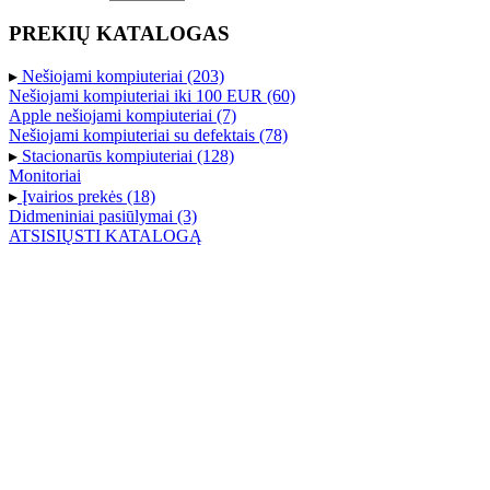
PREKIŲ KATALOGAS
▸
Nešiojami kompiuteriai (203)
Nešiojami kompiuteriai iki 100 EUR (60)
Apple nešiojami kompiuteriai (7)
Nešiojami kompiuteriai su defektais (78)
▸
Stacionarūs kompiuteriai (128)
Monitoriai
▸
Įvairios prekės (18)
Didmeniniai pasiūlymai (3)
ATSISIŲSTI KATALOGĄ