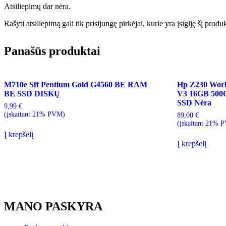
Atsiliepimų dar nėra.
Rašyti atsiliepimą gali tik prisijungę pirkėjai, kurie yra įsigiję šį produ
Panašūs produktai
M710e Sff Pentium Gold G4560 BE RAM
Hp Z230 Work
BE SSD DISKŲ
V3 16GB 500G
SSD Nėra
9,99
€
(įskaitant 21% PVM)
89,00
€
(įskaitant 21% 
Į krepšelį
Į krepšelį
MANO PASKYRA