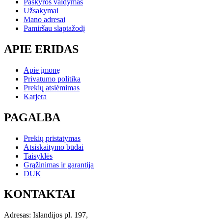
Paskyros valdymas
Užsakymai
Mano adresai
Pamiršau slaptažodį
APIE ERIDAS
Apie įmonę
Privatumo politika
Prekių atsiėmimas
Karjera
PAGALBA
Prekių pristatymas
Atsiskaitymo būdai
Taisyklės
Grąžinimas ir garantija
DUK
KONTAKTAI
Adresas: Islandijos pl. 197,