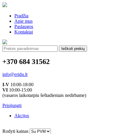
Pradžia
Apie mus
Paslaugos
Kontaktai
Ieškoti:
+370 684 31562
info@eridu.lt
I-V
10:00-18:00
VI
10:00-15:00
(vasaros laikotarpiu šeštadieniais nedirbame)
Prisijungti
Akcijos
Rodyti kainas