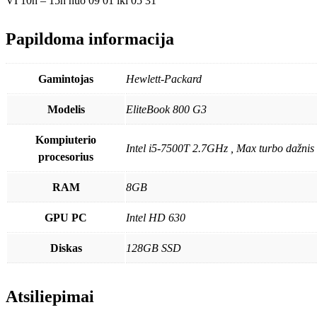
VI 10h – 15h nuo 09 01 iki 05 31
Papildoma informacija
Gamintojas
Hewlett-Packard
Modelis
EliteBook 800 G3
Kompiuterio
Intel i5-7500T 2.7GHz , Max turbo dažni
procesorius
RAM
8GB
GPU PC
Intel HD 630
Diskas
128GB SSD
Atsiliepimai