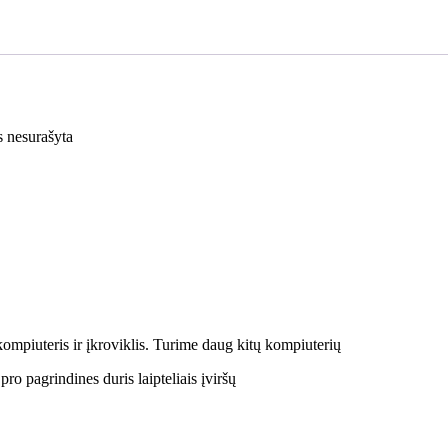
s nesurašyta
piuteris ir įkroviklis. Turime daug kitų kompiuterių
ro pagrindines duris laipteliais įviršų