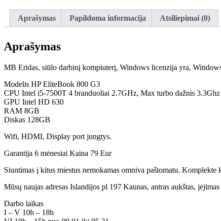
Aprašymas
Papildoma informacija
Atsiliepimai (0)
Aprašymas
MB Eridas, siūlo darbinį kompiuterį, Windows licenzija yra, Window
Modelis HP EliteBook 800 G3
CPU Intel i5-7500T 4 branduoliai 2.7GHz, Max turbo dažnis 3.3Ghz
GPU Intel HD 630
RAM 8GB
Diskas 128GB
Wifi, HDMI, Display port jungtys.
Garantija 6 mėnesiai Kaina 79 Eur
Siuntimas į kitus miestus nemokamas omniva paštomatu. Komplekte kom
Mūsų naujas adresas Islandijos pl 197 Kaunas, antras aukštas, įėjimas p
Darbo laikas
I – V 10h – 18h