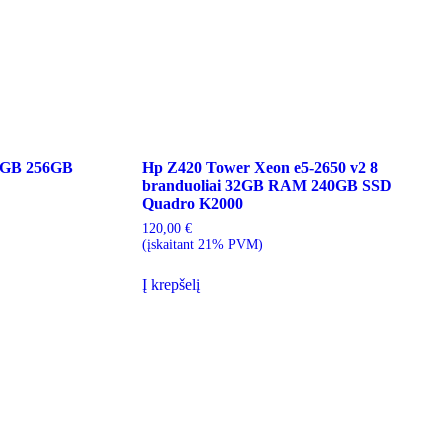
 8GB 256GB
Hp Z420 Tower Xeon e5-2650 v2 8
branduoliai 32GB RAM 240GB SSD
Quadro K2000
120,00
€
(įskaitant 21% PVM)
Į krepšelį