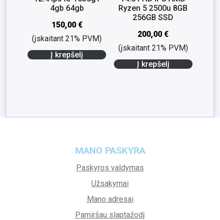
4gb 64gb
Ryzen 5 2500u 8GB
256GB SSD
150,00
€
200,00
€
(įskaitant 21% PVM)
(įskaitant 21% PVM)
Į krepšelį
Į krepšelį
MANO PASKYRA
Paskyros valdymas
Užsakymai
Mano adresai
Pamiršau slaptažodį