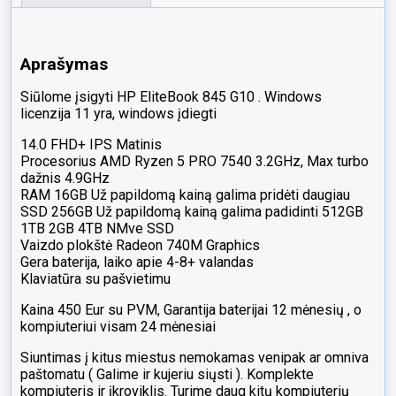
256GB
SSD
USA
Aprašymas
klaviatūra,
24
Siūlome įsigyti HP EliteBook 845 G10 . Windows
mėn
licenzija 11 yra, windows įdiegti
+
garantija
14.0 FHD+ IPS Matinis
C
Procesorius AMD Ryzen 5 PRO 7540 3.2GHz, Max turbo
Grade
dažnis 4.9GHz
RAM 16GB Už papildomą kainą galima pridėti daugiau
SSD 256GB Už papildomą kainą galima padidinti 512GB
1TB 2GB 4TB NMve SSD
Vaizdo plokštė Radeon 740M Graphics
Gera baterija, laiko apie 4-8+ valandas
Klaviatūra su pašvietimu
Kaina 450 Eur su PVM, Garantija baterijai 12 mėnesių , o
kompiuteriui visam 24 mėnesiai
Siuntimas į kitus miestus nemokamas venipak ar omniva
paštomatu ( Galime ir kujeriu siųsti ). Komplekte
kompiuteris ir įkroviklis. Turime daug kitų kompiuterių