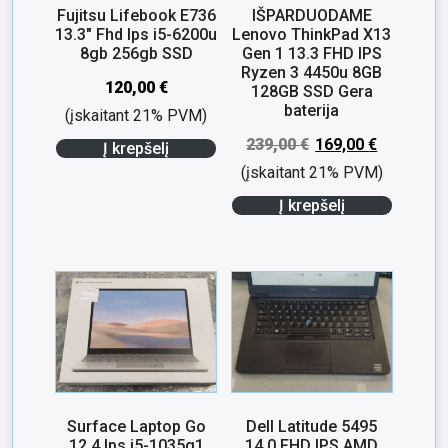
Fujitsu Lifebook E736
IŠPARDUODAME
13.3″ Fhd Ips i5-6200u
Lenovo ThinkPad X13
8gb 256gb SSD
Gen 1 13.3 FHD IPS
Ryzen 3 4450u 8GB
120,00
€
128GB SSD Gera
baterija
(įskaitant 21% PVM)
239,00
€
169,00
€
Į krepšelį
(įskaitant 21% PVM)
Į krepšelį
Surface Laptop Go
Dell Latitude 5495
12.4 Ips i5-1035g1
14.0 FHD IPS AMD