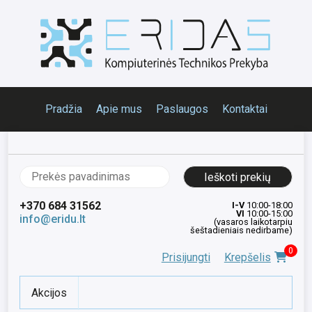
Pradžia
Apie mus
Paslaugos
Kontaktai
Ieškoti:
+370 684 31562
I-V
10:00-18:00
VI
10:00-15:00
info@eridu.lt
(vasaros laikotarpiu
šeštadieniais nedirbame)
0
Prisijungti
Krepšelis
Akcijos