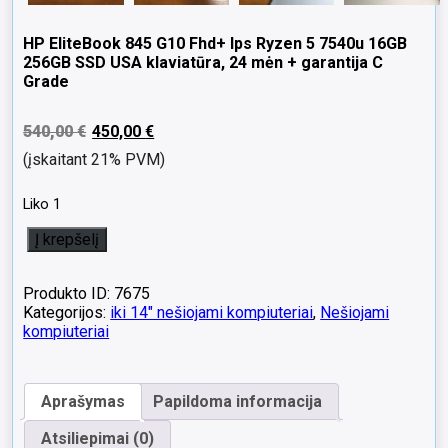
HP EliteBook 845 G10 Fhd+ Ips Ryzen 5 7540u 16GB
256GB SSD USA klaviatūra, 24 mėn + garantija C
Grade
540,00
€
450,00
€
(įskaitant 21% PVM)
Liko 1
produkto
Į krepšelį
kiekis:
HP
EliteBook
Produkto ID: 7675
845
Kategorijos:
iki 14" nešiojami kompiuteriai
,
Nešiojami
G10
kompiuteriai
Fhd+
Ips
Ryzen
Aprašymas
Papildoma informacija
5
7540u
Atsiliepimai (0)
16GB