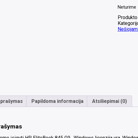
Neturime
Produkto
Kategorij
Nešiojami
prašymas
Papildoma informacija
Atsiliepimai (0)
rašymas
ome įsigyti HP EliteBook 845 G9 . Windows licenzija yra, Windo