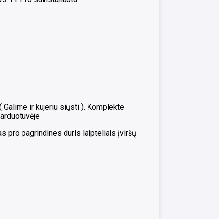
alime ir kujeriu siųsti ). Komplekte
parduotuvėje
 pro pagrindines duris laipteliais įviršų