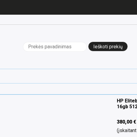
Ieškoti:
HP Elite
16gb 51
380,00
€
(įskaita