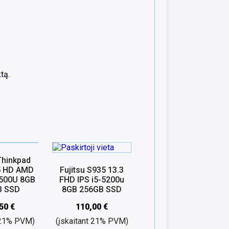
tą.
Thinkpad
5 HD AMD
Fujitsu S935 13.3
2500U 8GB
FHD IPS i5-5200u
B SSD
8GB 256GB SSD
,50
€
110,00
€
t 21% PVM)
(įskaitant 21% PVM)