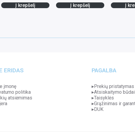
Į krepšelį
Į krepšelį
Į kre
E ERIDAS
PAGALBA
e įmonę
Prekių pristatymas
vatumo politika
Atsiskaitymo būdai
kių atsiėmimas
Taisyklės
jera
Grąžinimas ir garant
DUK