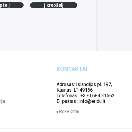
pšelį
Į krepšelį
KONTAKTAI
Adresas: Islandijos pl. 197,
Kaunas, LT-49166
Telefonas : +370 684 31562
ija
El-paštas : info@eridu.lt
Rekvizitai