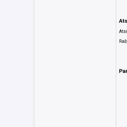
Ats
Atsi
Rašy
Pa