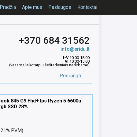
Pradžia
Apie mus
Paslaugos
Kontaktai
+370 684 31562
info@eridu.lt
I-V
10:00-18:00
VI
10:00-15:00
(vasaros laikotarpiu šeštadieniais nedirbame)
Prisijungti
book 845 G9 Fhd+ Ips Ryzen 5 6600u
2gb SSD 28%
nt 21% PVM)