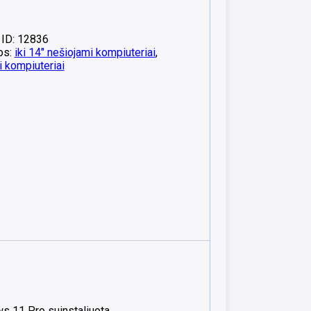
 ID: 12836
os:
iki 14" nešiojami kompiuteriai
,
 kompiuteriai
ws 11 Pro suinstaliuota