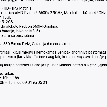
0 FHD+ IPS Matinis
cesorius AMD Ryzen 5 6600u 2.9GHz, Max turbo dažnis 4.5GHz
 16GB
 512GB
zdo plokštė Radeon 660M Graphics
 baterija, laiko apie 3-6+
iatūra su pašvietimu
na 380 Eur su PVM, Garantija 6 mėnesiams
timas į kitus miestus nemokamas venipak ar omniva paštomatu ( G
iuteris ir įkroviklis. Turime daug kitų kompiuterių savo fizinėje 
 naujas adresas Islandijos pl 197 Kaunas, antras aukštas, įėjimas
bo laikas
 V 10h – 18h
0h – 15h nuo 09 01 iki 05 31