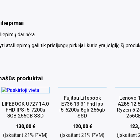
iliepimai
liepimų dar nėra.
ti atsiliepimą gali tik prisijungę pirkėjai, kurie yra įsigiję šį produk
našūs produktai
Fujitsu Lifebook
Lenovo 
LIFEBOOK U727 14.0
E736 13.3″ Fhd Ips
A285 12.
FHD IPS i5-7200u
i5-6200u 8gb 256gb
Ryzen 5 
8GB 256GB SSD
SSD
256G
130,00
€
120,00
€
123
(įskaitant 21% PVM)
(įskaitant 21% PVM)
(įskaitan