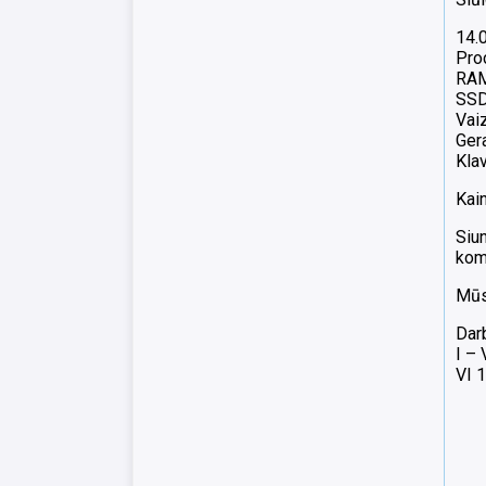
14.
Pro
RAM
SSD
Vai
Gera
Klav
Kai
Siun
komp
Mūsų
Dar
I –
VI 1