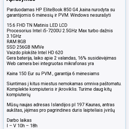
Parduodamas HP EliteBook 850 G4 ,kaina nurodyta su
garantijomis 6 mėnesių ir PVM. Windows nesurašyti
15.6 FHD TN Matinis LED LCD
Procesorius Intel i5-7200U 2.5GHz Max turbo dažnis
3.1GHz
RAM 8GB
SSD 256GB NMVe
Vaizdo plokštė Intel HD 620
Gera baterija, laiko apie 2 valandas, 16% susidėvėjimas
Web camera bei integruotas mikrafonas yra
Kaina 150 Eur su PVM , garantija 6 mėnesiams
Siuntimas į kitus miestus nemokamas omniva paštomatu.
Komplekte kompiuteris ir įkroviklis. Turime daug kitų
kompiuterių
Mūsų naujas adresas Islandijos pl 197 Kaunas, antras
aukštas, įėjimas pro pagrindines duris laipteliais įviršų
Darbo laikas
I – V 10h – 18h