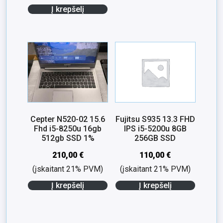
Į krepšelį
Cepter N520-02 15.6
Fujitsu S935 13.3 FHD
Fhd i5-8250u 16gb
IPS i5-5200u 8GB
512gb SSD 1%
256GB SSD
210,00
€
110,00
€
(įskaitant 21% PVM)
(įskaitant 21% PVM)
Į krepšelį
Į krepšelį