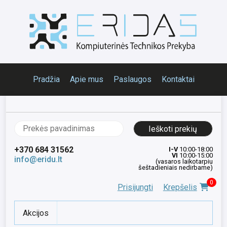
Pradžia
Apie mus
Paslaugos
Kontaktai
Ieškoti:
+370 684 31562
I-V
10:00-18:00
VI
10:00-15:00
info@eridu.lt
(vasaros laikotarpiu
šeštadieniais nedirbame)
0
Prisijungti
Krepšelis
Akcijos