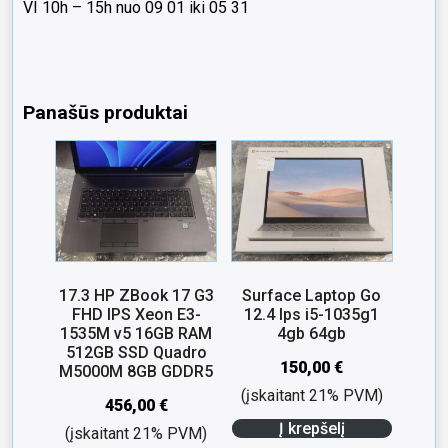
VI 10h – 15h nuo 09 01 iki 05 31
Panašūs produktai
17.3 HP ZBook 17 G3
Surface Laptop Go
FHD IPS Xeon E3-
12.4 Ips i5-1035g1
1535M v5 16GB RAM
4gb 64gb
512GB SSD Quadro
150,00
€
M5000M 8GB GDDR5
(įskaitant 21% PVM)
456,00
€
Į krepšelį
(įskaitant 21% PVM)