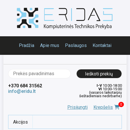
Pradžia
Apie mus
Paslaugos
Kontaktai
Ieškoti:
+370 684 31562
I-V
10:00-18:00
VI
10:00-15:00
info@eridu.lt
(vasaros laikotarpiu
šeštadieniais nedirbame)
0
Prisijungti
Krepšelis
Akcijos