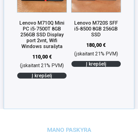
Lenovo M710Q Mini
Lenovo M720S SFF
PC i5-7500T 8GB
i5-8500 8GB 256GB
256GB SSD Display
SSD
port 2vnt, Wifi
180,00
€
Windows surašyta
(įskaitant 21% PVM)
110,00
€
Į krepšelį
(įskaitant 21% PVM)
Į krepšelį
MANO PASKYRA