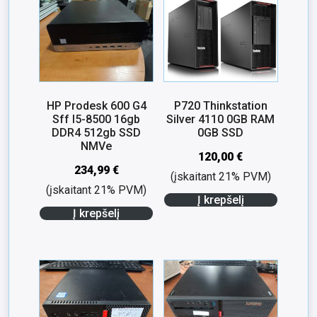
HP Prodesk 600 G4
P720 Thinkstation
Sff I5-8500 16gb
Silver 4110 0GB RAM
DDR4 512gb SSD
0GB SSD
NMVe
120,00
€
234,99
€
(įskaitant 21% PVM)
(įskaitant 21% PVM)
Į krepšelį
Į krepšelį