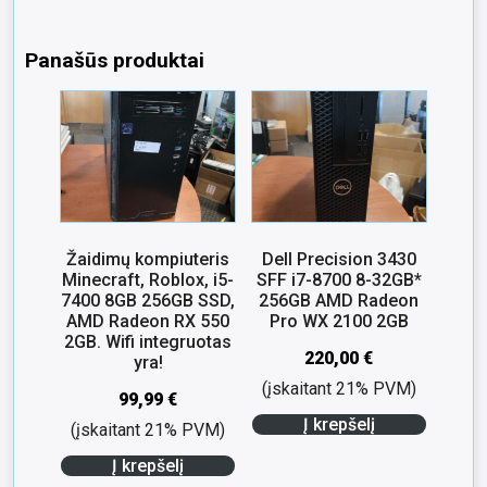
Panašūs produktai
Žaidimų kompiuteris
Dell Precision 3430
Minecraft, Roblox, i5-
SFF i7-8700 8-32GB*
7400 8GB 256GB SSD,
256GB AMD Radeon
AMD Radeon RX 550
Pro WX 2100 2GB
2GB. Wifi integruotas
220,00
€
yra!
(įskaitant 21% PVM)
99,99
€
Į krepšelį
(įskaitant 21% PVM)
Į krepšelį