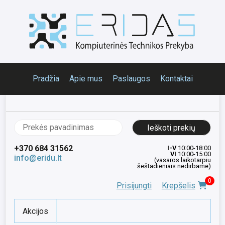
Pradžia
Apie mus
Paslaugos
Kontaktai
Ieškoti:
+370 684 31562
I-V
10:00-18:00
VI
10:00-15:00
info@eridu.lt
(vasaros laikotarpiu
šeštadieniais nedirbame)
0
Prisijungti
Krepšelis
Akcijos