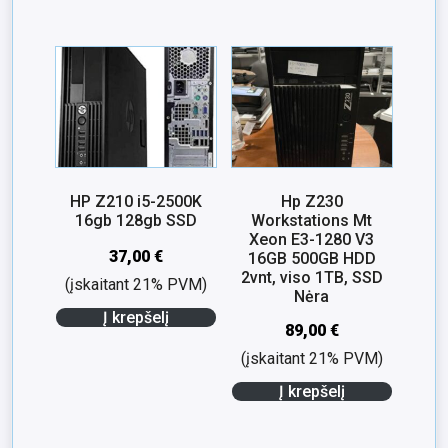
HP Z210 i5-2500K
Hp Z230
16gb 128gb SSD
Workstations Mt
Xeon E3-1280 V3
37,00
€
16GB 500GB HDD
2vnt, viso 1TB, SSD
(įskaitant 21% PVM)
Nėra
Į krepšelį
89,00
€
(įskaitant 21% PVM)
Į krepšelį