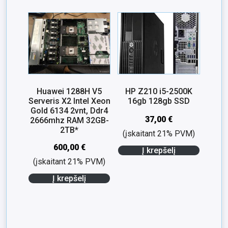
Huawei 1288H V5
HP Z210 i5-2500K
Serveris X2 Intel Xeon
16gb 128gb SSD
Gold 6134 2vnt, Ddr4
37,00
€
2666mhz RAM 32GB-
2TB*
(įskaitant 21% PVM)
600,00
€
Į krepšelį
(įskaitant 21% PVM)
Į krepšelį