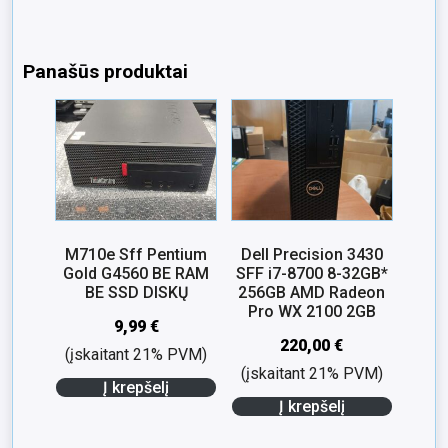
Panašūs produktai
M710e Sff Pentium
Dell Precision 3430
Gold G4560 BE RAM
SFF i7-8700 8-32GB*
BE SSD DISKŲ
256GB AMD Radeon
Pro WX 2100 2GB
9,99
€
220,00
€
(įskaitant 21% PVM)
(įskaitant 21% PVM)
Į krepšelį
Į krepšelį