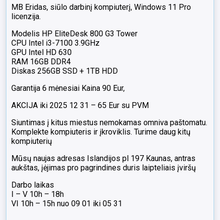
MB Eridas, siūlo darbinį kompiuterį, Windows 11 Pro
licenzija.
Modelis HP EliteDesk 800 G3 Tower
CPU Intel i3-7100 3.9GHz
GPU Intel HD 630
RAM 16GB DDR4
Diskas 256GB SSD + 1TB HDD
Garantija 6 mėnesiai Kaina 90 Eur,
AKCIJA iki 2025 12 31 – 65 Eur su PVM
Siuntimas į kitus miestus nemokamas omniva paštomatu.
Komplekte kompiuteris ir įkroviklis. Turime daug kitų
kompiuterių
Mūsų naujas adresas Islandijos pl 197 Kaunas, antras
aukštas, įėjimas pro pagrindines duris laipteliais įviršų
Darbo laikas
I – V 10h – 18h
VI 10h – 15h nuo 09 01 iki 05 31