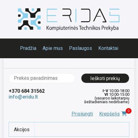
Pradžia
Apie mus
Paslaugos
Kontaktai
Ieškoti:
+370 684 31562
I-V
10:00-18:00
VI
10:00-15:00
info@eridu.lt
(vasaros laikotarpiu
šeštadieniais nedirbame)
0
Prisijungti
Krepšelis
Akcijos