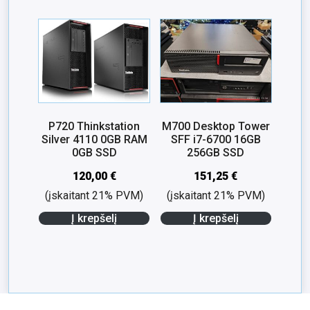
P720 Thinkstation
M700 Desktop Tower
Silver 4110 0GB RAM
SFF i7-6700 16GB
0GB SSD
256GB SSD
120,00
€
151,25
€
(įskaitant 21% PVM)
(įskaitant 21% PVM)
Į krepšelį
Į krepšelį