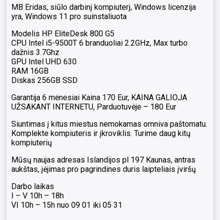
MB Eridas, siūlo darbinį kompiuterį, Windows licenzija
yra, Windows 11 pro suinstaliuota
Modelis HP EliteDesk 800 G5
CPU Intel i5-9500T 6 branduoliai 2.2GHz, Max turbo
dažnis 3.7Ghz
GPU Intel UHD 630
RAM 16GB
Diskas 256GB SSD
Garantija 6 mėnesiai Kaina 170 Eur, KAINA GALIOJA
UŽSAKANT INTERNETU, Parduotuvėje – 180 Eur
Siuntimas į kitus miestus nemokamas omniva paštomatu.
Komplekte kompiuteris ir įkroviklis. Turime daug kitų
kompiuterių
Mūsų naujas adresas Islandijos pl 197 Kaunas, antras
aukštas, įėjimas pro pagrindines duris laipteliais įviršų
Darbo laikas
I – V 10h – 18h
VI 10h – 15h nuo 09 01 iki 05 31