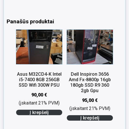
Panašūs produktai
Asus M32CD4-K Intel
Dell Inspiron 3656
i5-7400 8GB 256GB
Amd Fx-8800p 16gb
SSD Wifi 300W PSU
180gb SSD R9 360
2gb Gpu
90,00
€
95,00
€
(įskaitant 21% PVM)
(įskaitant 21% PVM)
Į krepšelį
Į krepšelį