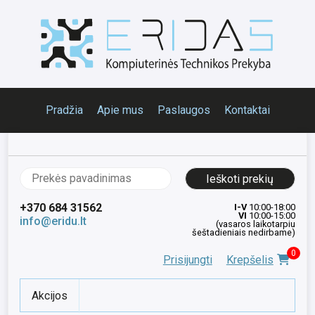
Pradžia
Apie mus
Paslaugos
Kontaktai
Ieškoti:
+370 684 31562
I-V
10:00-18:00
VI
10:00-15:00
info@eridu.lt
(vasaros laikotarpiu
šeštadieniais nedirbame)
0
Prisijungti
Krepšelis
Akcijos