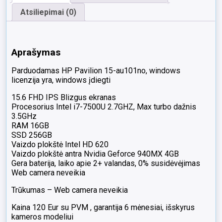
Atsiliepimai (0)
Aprašymas
Parduodamas HP Pavilion 15-au101no, windows
licenzija yra, windows įdiegti
15.6 FHD IPS Blizgus ekranas
Procesorius Intel i7-7500U 2.7GHZ, Max turbo dažnis
3.5GHz
RAM 16GB
SSD 256GB
Vaizdo plokštė Intel HD 620
Vaizdo plokštė antra Nvidia Geforce 940MX 4GB
Gera baterija, laiko apie 2+ valandas, 0% susidėvėjimas
Web camera neveikia
Trūkumas – Web camera neveikia
Kaina 120 Eur su PVM , garantija 6 mėnesiai, išskyrus
kameros modeliui