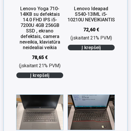
Lenovo Yoga 710-
Lenovo Ideapad
14IKB su defektais
S540-13IML i5-
14.0 FHD IPS i5-
10210U NEVEIKIANTIS
7200U 4GB 256GB
72,60
€
SSD , ekrano
defektais, camera
(įskaitant 21% PVM)
neveikia, klaviatūra
neidealiai veikia
Į krepšelį
78,65
€
(įskaitant 21% PVM)
Į krepšelį