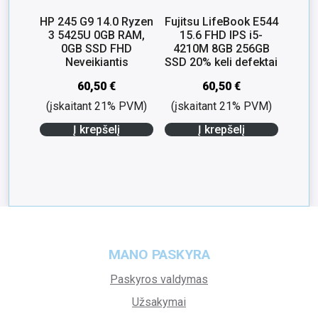
HP 245 G9 14.0 Ryzen
Fujitsu LifeBook E544
3 5425U 0GB RAM,
15.6 FHD IPS i5-
0GB SSD FHD
4210M 8GB 256GB
Neveikiantis
SSD 20% keli defektai
60,50
€
60,50
€
(įskaitant 21% PVM)
(įskaitant 21% PVM)
Į krepšelį
Į krepšelį
MANO PASKYRA
Paskyros valdymas
Užsakymai