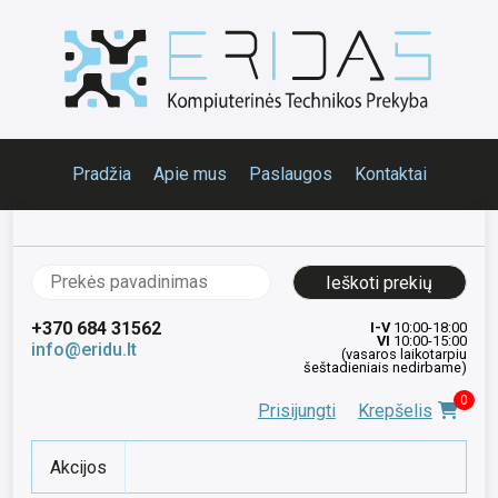
Pradžia
Apie mus
Paslaugos
Kontaktai
Ieškoti:
+370 684 31562
I-V
10:00-18:00
VI
10:00-15:00
info@eridu.lt
(vasaros laikotarpiu
šeštadieniais nedirbame)
0
Prisijungti
Krepšelis
Akcijos