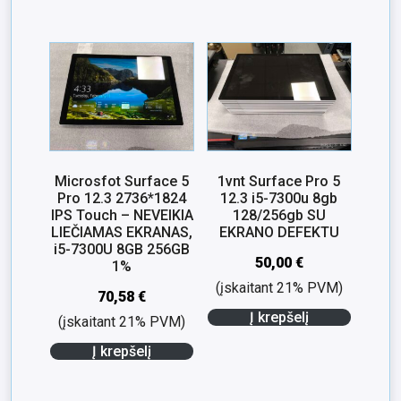
Microsfot Surface 5
1vnt Surface Pro 5
Pro 12.3 2736*1824
12.3 i5-7300u 8gb
IPS Touch – NEVEIKIA
128/256gb SU
LIEČIAMAS EKRANAS,
EKRANO DEFEKTU
i5-7300U 8GB 256GB
50,00
€
1%
(įskaitant 21% PVM)
70,58
€
Į krepšelį
(įskaitant 21% PVM)
Į krepšelį