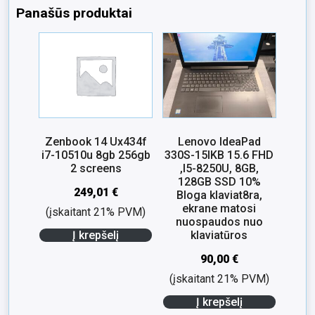
Panašūs produktai
Zenbook 14 Ux434f
Lenovo IdeaPad
i7-10510u 8gb 256gb
330S-15IKB 15.6 FHD
2 screens
,I5-8250U, 8GB,
128GB SSD 10%
249,01
€
Bloga klaviat8ra,
ekrane matosi
(įskaitant 21% PVM)
nuospaudos nuo
Į krepšelį
klaviatūros
90,00
€
(įskaitant 21% PVM)
Į krepšelį