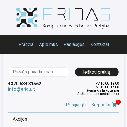
Pradžia
Apie mus
Paslaugos
Kontaktai
Ieškoti:
+370 684 31562
I-V
10:00-18:00
VI
10:00-15:00
info@eridu.lt
(vasaros laikotarpiu
šeštadieniais nedirbame)
0
Prisijungti
Krepšelis
Akcijos