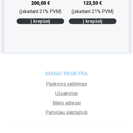
200,00
€
123,50
€
(įskaitant 21% PVM)
(įskaitant 21% PVM)
Į krepšelį
Į krepšelį
MANO PASKYRA
Paskyros valdymas
Užsakymai
Mano adresai
Pamiršau slaptažodį