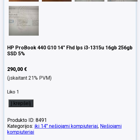
HP ProBook 440 G10 14″ Fhd Ips i3-1315u 16gb 256gb
SSD 5%
290,00
€
(įskaitant 21% PVM)
Liko 1
produkto
Į krepšelį
kiekis:
HP
ProBook
Produkto ID: 8491
440
Kategorijos:
iki 14" nešiojami kompiuteriai
,
Nešiojami
G10
kompiuteriai
14"