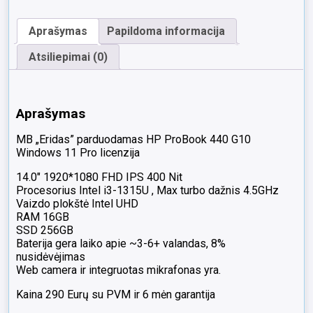
Fhd
Ips
Aprašymas
Papildoma informacija
i3-
1315u
Atsiliepimai (0)
16gb
256gb
SSD
5%
Aprašymas
MB „Eridas” parduodamas HP ProBook 440 G10
Windows 11 Pro licenzija
14.0″ 1920*1080 FHD IPS 400 Nit
Procesorius Intel i3-1315U , Max turbo dažnis 4.5GHz
Vaizdo plokštė Intel UHD
RAM 16GB
SSD 256GB
Baterija gera laiko apie ~3-6+ valandas, 8%
nusidėvėjimas
Web camera ir integruotas mikrafonas yra.
Kaina 290 Eurų su PVM ir 6 mėn garantija