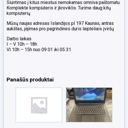
Siuntimas į kitus miestus nemokamas omniva paštomatu.
Komplekte kompiuteris ir įkroviklis. Turime daug kitų
kompiuterių
Mūsų naujas adresas Islandijos pl 197 Kaunas, antras
aukštas, įėjimas pro pagrindines duris laipteliais įviršų
Darbo laikas
I – V 10h – 18h
VI 10h – 15h nuo 09 01 iki 05 31
Panašūs produktai