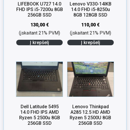
LIFEBOOK U727 14.0
Lenovo V330-14IKB
FHD IPS i5-7200u 8GB
14.0 FHD i5-8250u
256GB SSD
8GB 128GB SSD
130,00
€
110,00
€
(įskaitant 21% PVM)
(įskaitant 21% PVM)
Į krepšelį
Į krepšelį
Dell Latitude 5495
Lenovo Thinkpad
14.0 FHD IPS AMD
A285 12.5 HD AMD
Ryzen 5 2500u 8GB
Ryzen 5 2500U 8GB
256GB SSD
256GB SSD