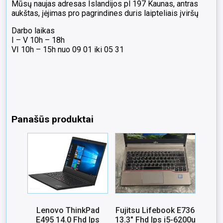
Mūsų naujas adresas Islandijos pl 197 Kaunas, antras
aukštas, įėjimas pro pagrindines duris laipteliais įviršų
Darbo laikas
I – V 10h – 18h
VI 10h – 15h nuo 09 01 iki 05 31
Panašūs produktai
Lenovo ThinkPad
Fujitsu Lifebook E736
E495 14.0 Fhd Ips
13.3″ Fhd Ips i5-6200u