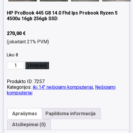
HP ProBook 445 G8 14.0 Fhd Ips Probook Ryzen 5
4500u 16gb 256gb SSD
270,00
€
(įskaitant 21% PVM)
Liko 8
produkto
Į krepšelį
kiekis:
HP
ProBook
Produkto ID: 7257
445
Kategorijos:
iki 14" nešiojami kompiuteriai
,
Nešiojami
G8
kompiuteriai
14.0
Fhd
Ips
Aprašymas
Papildoma informacija
Probook
Ryzen
Atsiliepimai (0)
5
4500u