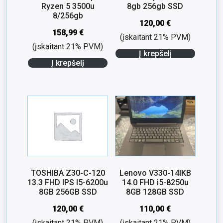
Ryzen 5 3500u
8gb 256gb SSD
8/256gb
120,00
€
158,99
€
(įskaitant 21% PVM)
(įskaitant 21% PVM)
Į krepšelį
Į krepšelį
TOSHIBA Z30-C-120
Lenovo V330-14IKB
13.3 FHD IPS I5-6200u
14.0 FHD i5-8250u
8GB 256GB SSD
8GB 128GB SSD
120,00
€
110,00
€
(įskaitant 21% PVM)
(įskaitant 21% PVM)