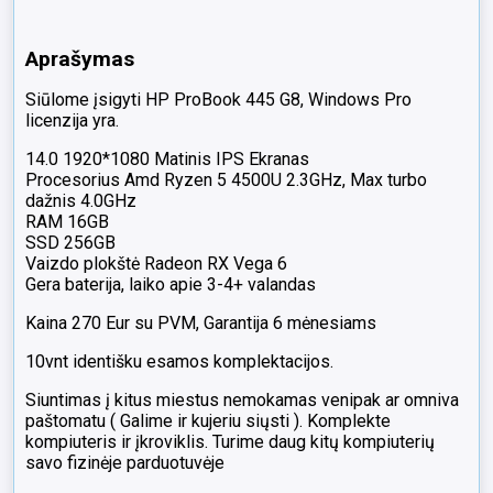
16gb
256gb
Aprašymas
SSD
Siūlome įsigyti HP ProBook 445 G8, Windows Pro
licenzija yra.
14.0 1920*1080 Matinis IPS Ekranas
Procesorius Amd Ryzen 5 4500U 2.3GHz, Max turbo
dažnis 4.0GHz
RAM 16GB
SSD 256GB
Vaizdo plokštė Radeon RX Vega 6
Gera baterija, laiko apie 3-4+ valandas
Kaina 270 Eur su PVM, Garantija 6 mėnesiams
10vnt identišku esamos komplektacijos.
Siuntimas į kitus miestus nemokamas venipak ar omniva
paštomatu ( Galime ir kujeriu siųsti ). Komplekte
kompiuteris ir įkroviklis. Turime daug kitų kompiuterių
savo fizinėje parduotuvėje