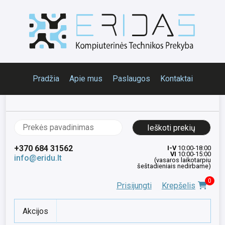
Pradžia
Apie mus
Paslaugos
Kontaktai
Ieškoti:
+370 684 31562
I-V
10:00-18:00
VI
10:00-15:00
info@eridu.lt
(vasaros laikotarpiu
šeštadieniais nedirbame)
0
Prisijungti
Krepšelis
Akcijos