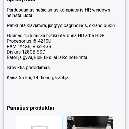
/
Parduodamas nešiojamas kompiuteris HP, windows
Silpna
neinstaliuota
baterija
Patikrinta klaviatūra, jungtys pagrindinės, ekrano būklė
Ekranas 15.6 raiška netikrinta, būna HD arba HD+
Procesorius i5-4210U
RAM 1*4GB, Viso 4GB
Diskas 128GB SSD
Baterija gyva, kiek tiksliai laiko netikrinta.
Įkroviklis pridedamas
Kaina 55 Eur, 14 dienų garantija
Panašūs produktai