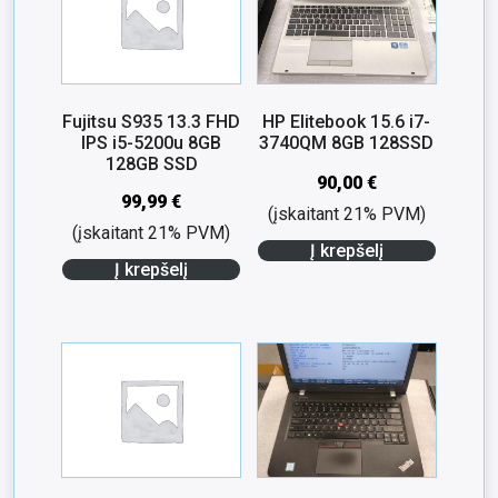
Fujitsu S935 13.3 FHD
HP Elitebook 15.6 i7-
IPS i5-5200u 8GB
3740QM 8GB 128SSD
128GB SSD
90,00
€
99,99
€
(įskaitant 21% PVM)
(įskaitant 21% PVM)
Į krepšelį
Į krepšelį