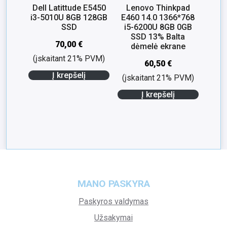
Dell Latittude E5450
Lenovo Thinkpad
i3-5010U 8GB 128GB
E460 14.0 1366*768
SSD
i5-6200U 8GB 0GB
SSD 13% Balta
70,00
€
dėmelė ekrane
(įskaitant 21% PVM)
60,50
€
Į krepšelį
(įskaitant 21% PVM)
Į krepšelį
MANO PASKYRA
Paskyros valdymas
Užsakymai