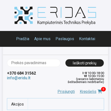
Pradžia
Apie mus
Paslaugos
Kontaktai
Ieškoti:
+370 684 31562
I-V
10:00-18:00
VI
10:00-15:00
info@eridu.lt
(vasaros laikotarpiu
šeštadieniais nedirbame)
0
Prisijungti
Krepšelis
Akcijos