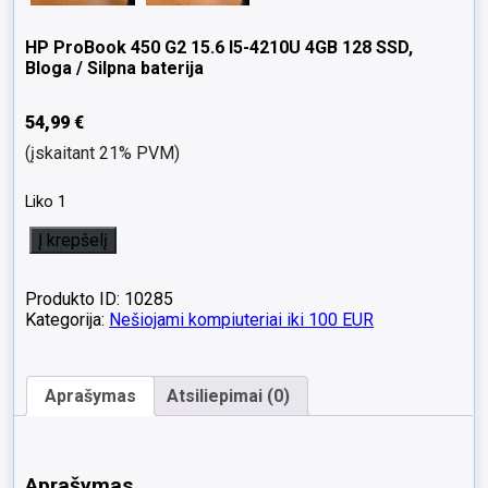
HP ProBook 450 G2 15.6 I5-4210U 4GB 128 SSD,
Bloga / Silpna baterija
54,99
€
(įskaitant 21% PVM)
Liko 1
produkto
Į krepšelį
kiekis:
HP
ProBook
Produkto ID: 10285
450
Kategorija:
Nešiojami kompiuteriai iki 100 EUR
G2
15.6
I5-
Aprašymas
Atsiliepimai (0)
4210U
4GB
128
SSD,
Aprašymas
Bloga