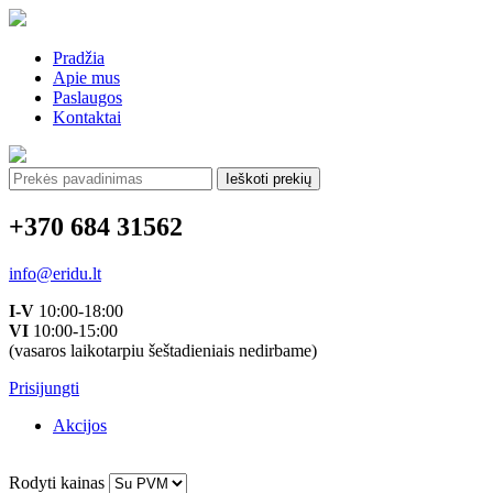
Pradžia
Apie mus
Paslaugos
Kontaktai
Ieškoti:
+370 684 31562
info@eridu.lt
I-V
10:00-18:00
VI
10:00-15:00
(vasaros laikotarpiu šeštadieniais nedirbame)
Prisijungti
Akcijos
Rodyti kainas