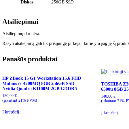
Diskas
256GB SSD
Atsiliepimai
Atsiliepimų dar nėra.
Rašyti atsiliepimą gali tik prisijungę pirkėjai, kurie yra įsigiję šį produ
Panašūs produktai
HP ZBook 15 G1 Workstation 15.6 FHD
Matinis i7-4700MQ 8GB 256GB SSD
TOSHIBA Z30
Nvidia Quadro K1100M 2GB GDDR5
6500u 8GB 2
130,00
€
140,00
€
(įskaitant 21% PVM)
(įskaitant 21% 
Į krepšelį
Į krepšelį