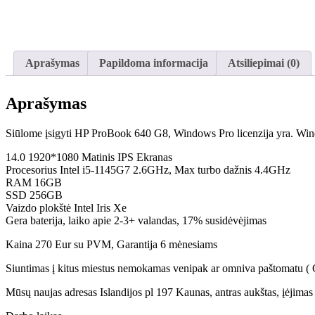
Aprašymas
Papildoma informacija
Atsiliepimai (0)
Aprašymas
Siūlome įsigyti HP ProBook 640 G8, Windows Pro licenzija yra. Wind
14.0 1920*1080 Matinis IPS Ekranas
Procesorius Intel i5-1145G7 2.6GHz, Max turbo dažnis 4.4GHz
RAM 16GB
SSD 256GB
Vaizdo plokštė Intel Iris Xe
Gera baterija, laiko apie 2-3+ valandas, 17% susidėvėjimas
Kaina 270 Eur su PVM, Garantija 6 mėnesiams
Siuntimas į kitus miestus nemokamas venipak ar omniva paštomatu ( Gal
Mūsų naujas adresas Islandijos pl 197 Kaunas, antras aukštas, įėjimas p