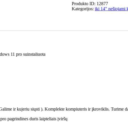
ProBook
Produkto ID: 12877
640
Kategorijos:
iki 14" nešiojami 
G8
14.0
FHD
IPS
i5-
1145G7
16gb
256gb
ows 11 pro suinstaliuota
SSD
17%
ime ir kujeriu siųsti ). Komplekte kompiuteris ir įkroviklis. Turime d
ro pagrindines duris laipteliais įviršų