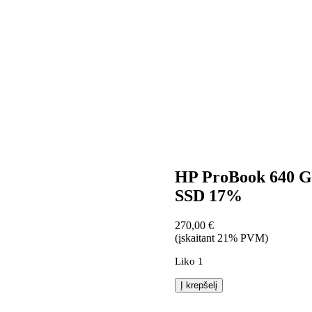
HP ProBook 640 G8
SSD 17%
270,00
€
(įskaitant 21% PVM)
Liko 1
produkto
Į krepšelį
kiekis:
HP