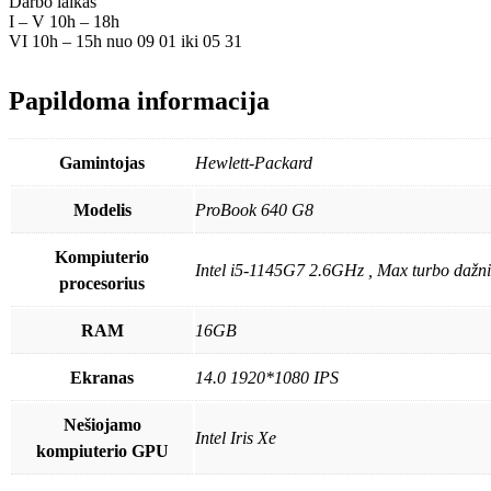
Darbo laikas
I – V 10h – 18h
VI 10h – 15h nuo 09 01 iki 05 31
Papildoma informacija
Gamintojas
Hewlett-Packard
Modelis
ProBook 640 G8
Kompiuterio
Intel i5-1145G7 2.6GHz , Max turbo dažn
procesorius
RAM
16GB
Ekranas
14.0 1920*1080 IPS
Nešiojamo
Intel Iris Xe
kompiuterio GPU