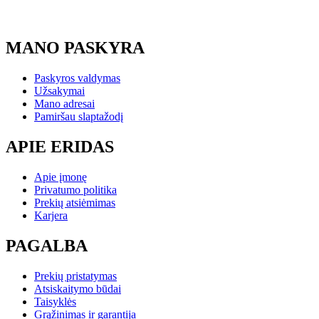
MANO PASKYRA
Paskyros valdymas
Užsakymai
Mano adresai
Pamiršau slaptažodį
APIE ERIDAS
Apie įmonę
Privatumo politika
Prekių atsiėmimas
Karjera
PAGALBA
Prekių pristatymas
Atsiskaitymo būdai
Taisyklės
Grąžinimas ir garantija