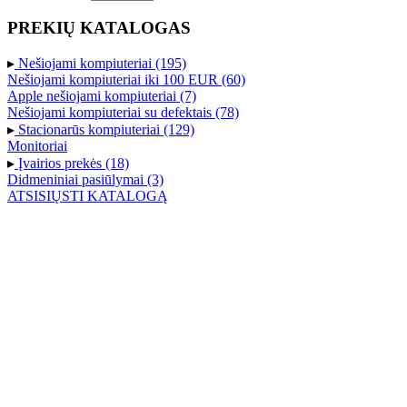
PREKIŲ KATALOGAS
▸
Nešiojami kompiuteriai (195)
Nešiojami kompiuteriai iki 100 EUR (60)
Apple nešiojami kompiuteriai (7)
Nešiojami kompiuteriai su defektais (78)
▸
Stacionarūs kompiuteriai (129)
Monitoriai
▸
Įvairios prekės (18)
Didmeniniai pasiūlymai (3)
ATSISIŲSTI KATALOGĄ