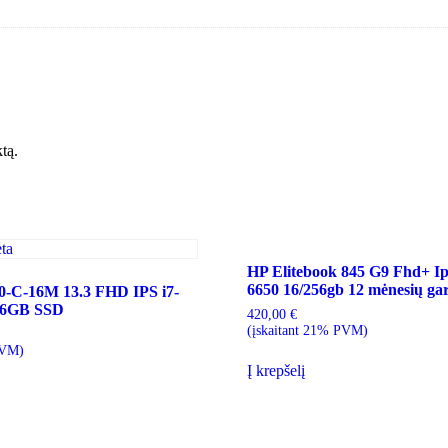
ktą.
HP Elitebook 845 G9 Fhd+ Ip
6650 16/256gb 12 mėnesių gar
-C-16M 13.3 FHD IPS i7-
56GB SSD
420,00
€
(įskaitant 21% PVM)
PVM)
Į krepšelį