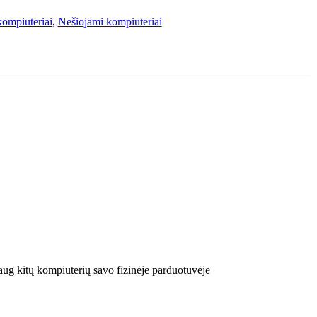
kompiuteriai
,
Nešiojami kompiuteriai
aug kitų kompiuterių savo fizinėje parduotuvėje