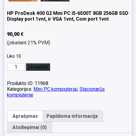
HP ProDesk 400 G2 Mini PC i5-6500T 8GB 256GB SSD
Display port 1vnt, ir VGA 1vnt, Com port 1vnt
90,00
€
(įskaitant 21% PVM)
Liko 10
produkto
Į krepšelį
kiekis:
HP
ProDesk
Produkto ID: 11968
400
Kategorijos:
Mini PC kompiuteriai
,
Stacionarūs
G2
kompiuteriai
Mini
PC
i5-
Aprašymas
Papildoma informacija
6500T
8GB
Atsiliepimai (0)
256GB
SSD