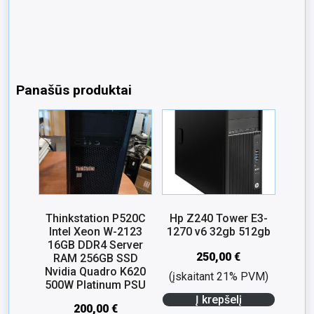
Panašūs produktai
Thinkstation P520C
Hp Z240 Tower E3-
Intel Xeon W-2123
1270 v6 32gb 512gb
16GB DDR4 Server
250,00
€
RAM 256GB SSD
Nvidia Quadro K620
(įskaitant 21% PVM)
500W Platinum PSU
Į krepšelį
200,00
€