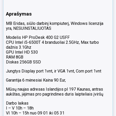
Display
port
Aprašymas
1vnt,
ir
MB Eridas, siūlo darbinį kompiuterį, Windows licenzija
VGA
yra, NESUINSTALIUOTAS
1vnt,
Com
Modelis HP ProDesk 400 G2 USFF
port
CPU Intel i5-6500T 4 branduoliai 2.5GHz, Max turbo
1vnt
dažnis 3.1Ghz
GPU Intel HD 530
RAM 8GB
Diskas 256GB SSD
Jungtys Display port 1vnt, ir VGA 1vnt, Com port 1vnt
Garantija 6 mėnesiai Kaina 90 Eur,
Mūsų naujas adresas Islandijos pl 197 Kaunas, antras
aukštas, įėjimas pro pagrindines duris laipteliais įviršų
Darbo laikas
I – V 10h – 18h
VI 10h – 15h nuo 09 01 iki 05 31