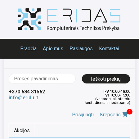
Pradžia
Apie mus
Paslaugos
Kontaktai
Ieškoti:
+370 684 31562
I-V
10:00-18:00
VI
10:00-15:00
info@eridu.lt
(vasaros laikotarpiu
šeštadieniais nedirbame)
0
Prisijungti
Krepšelis
Akcijos