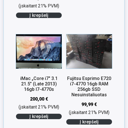
(įskaitant 21% PVM)
Į krepšelį
iMac „Core i7″ 3.1
Fujitsu Esprimo E720
21.5” (Late 2013)
i7-4770 16gb RAM
16gb I7-4770s
256gb SSD
Nesuinstaliuotas
200,00
€
99,99
€
(įskaitant 21% PVM)
(įskaitant 21% PVM)
Į krepšelį
Į krepšelį