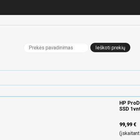
Ieškoti:
HP ProD
SSD 1vnt
99,99
€
(įskaita