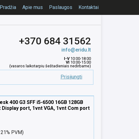
Pradžia
Apie mus
Paslaugos
Kontaktai
+370 684 31562
info@eridu.lt
I-V
10:00-18:00
VI
10:00-15:00
(vasaros laikotarpiu šeštadieniais nedirbame)
Prisijungti
esk 400 G3 SFF i5-6500 16GB 128GB
 Display port, 1vnt VGA, 1vnt Com port
nt 21% PVM)