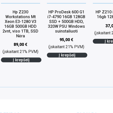
Hp Z230
HP ProDesk 600 G1
HP Z210 
Workstations Mt
i7-4790 16GB 128GB
16gb 12
Xeon E3-1280 V3
SSD + 500GB HDD,
37,
16GB 500GB HDD
320W PSU Windows
2vnt, viso 1TB, SSD
suinstaliuoti
(įskaitan
Nėra
95,00
€
Į kre
89,00
€
(įskaitant 21% PVM)
(įskaitant 21% PVM)
Į krepšelį
Į krepšelį