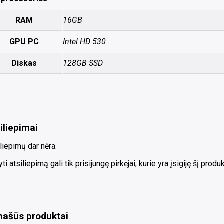
RAM
16GB
GPU PC
Intel HD 530
Diskas
128GB SSD
iliepimai
liepimų dar nėra.
ti atsiliepimą gali tik prisijungę pirkėjai, kurie yra įsigiję šį produk
našūs produktai