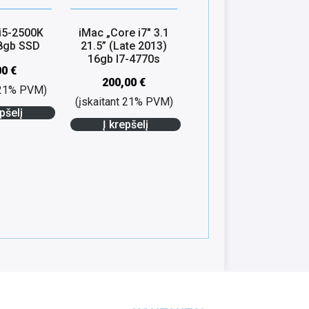
i5-2500K
iMac „Core i7″ 3.1
8gb SSD
21.5” (Late 2013)
16gb I7-4770s
00
€
200,00
€
t 21% PVM)
(įskaitant 21% PVM)
pšelį
Į krepšelį