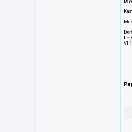
Dis
Kai
Mūsų
Dar
I –
VI 1
Pa