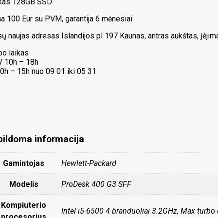
kas 128GB SSD
na 100 Eur su PVM, garantija 6 mėnesiai
 naujas adresas Islandijos pl 197 Kaunas, antras aukštas, įėjimas
bo laikas
 V 10h – 18h
0h – 15h nuo 09 01 iki 05 31
pildoma informacija
Gamintojas
Hewlett-Packard
Modelis
ProDesk 400 G3 SFF
Kompiuterio
Intel i5-6500 4 branduoliai 3.2GHz, Max turbo
procesorius