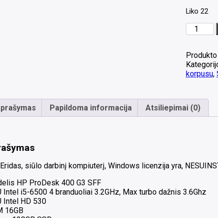
Liko 22
produkto
kiekis:
HP
ProDesk
Produkto
400
Kategorij
G3
korpusu
,
SFF
i5-
6500
prašymas
Papildoma informacija
Atsiliepimai (0)
16GB
128GB
SSD
1vnt
rašymas
Display
port,
Eridas, siūlo darbinį kompiuterį, Windows licenzija yra, NESUI
1vnt
VGA,
elis HP ProDesk 400 G3 SFF
1vnt
 Intel i5-6500 4 branduoliai 3.2GHz, Max turbo dažnis 3.6Ghz
Com
 Intel HD 530
port
 16GB