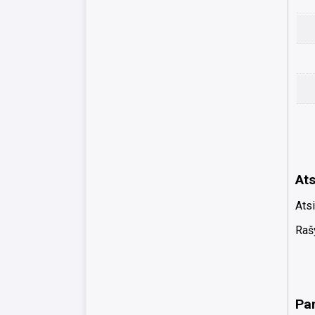
Ats
Atsi
Rašy
Pa