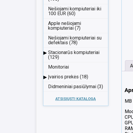
Nešiojami kompiuteriai iki
100 EUR (60)
Apple nešiojami
kompiuteriai (7)
Nešiojami kompiuteriai su
defektais (78)
▸
Stacionarūs kompiuteriai
(129)
A
Monitoriai
▸
Įvairios prekės (18)
Didmeniniai pasiūlymai (3)
Ap
ATSISIŲSTI KATALOGĄ
MB 
Mod
CPU
GPU
RAM