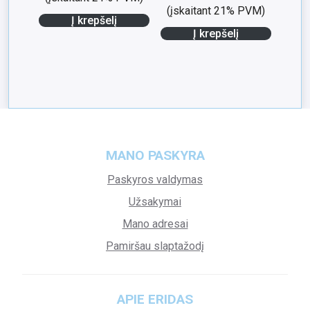
(įskaitant 21% PVM)
Į krepšelį
Į krepšelį
MANO PASKYRA
Paskyros valdymas
Užsakymai
Mano adresai
Pamiršau slaptažodį
APIE ERIDAS