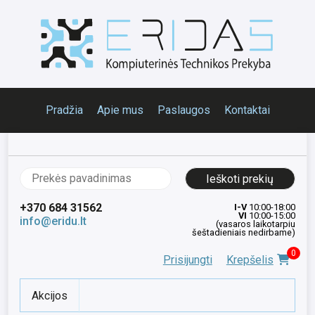
Pradžia
Apie mus
Paslaugos
Kontaktai
Ieškoti:
+370 684 31562
I-V
10:00-18:00
VI
10:00-15:00
info@eridu.lt
(vasaros laikotarpiu
šeštadieniais nedirbame)
0
Prisijungti
Krepšelis
Akcijos