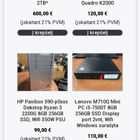
2TB*
Quadro K2000
600,00
€
120,00
€
(įskaitant 21% PVM)
(įskaitant 21% PVM)
Į krepšelį
Į krepšelį
HP Pavilion 590-p0xxx
Lenovo M710Q Mini
Dekstop Ryzen 3
PC i5-7500T 8GB
2200G 8GB 256GB
256GB SSD Display
SSD, Wifi 350W PSU
port 2vnt, Wifi
Windows surašyta
99,00
€
110,00
€
(įskaitant 21% PVM)