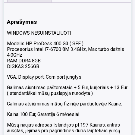
Windows
nesuinstaliuota,
VGA,
Aprašymas
Display
port,
WINDOWS NESUINSTALIUOTI
Com
port
Modelis HP ProDesk 400 G3 ( SFF )
jungtys
Procesorius Intel i7-6700 8M 3.4GHz, Max turbo dažnis
4.0GHz
RAM DDR4 8GB
DISKAS 256GB
VGA, Display port, Com port jungtys
Galimas siuntimas paštomatais + 5 Eur, kurjeriais + 13 Eur
( standartiškai mūsų puslapyja nurodyta )
Galimas atsiėmimas mūsų fizinėje parduotuvėje Kaune.
Kaina 100 Eur, Garantija 6 mėnesiai
Mūsų naujas adresas Islandijos pl 197 Kaunas, antras
aukštas, įėjimas pro pagrindines duris laipteliais įviršų