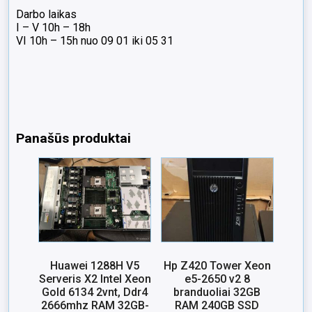
Darbo laikas
I – V 10h – 18h
VI 10h – 15h nuo 09 01 iki 05 31
Panašūs produktai
Huawei 1288H V5
Hp Z420 Tower Xeon
Serveris X2 Intel Xeon
e5-2650 v2 8
Gold 6134 2vnt, Ddr4
branduoliai 32GB
2666mhz RAM 32GB-
RAM 240GB SSD