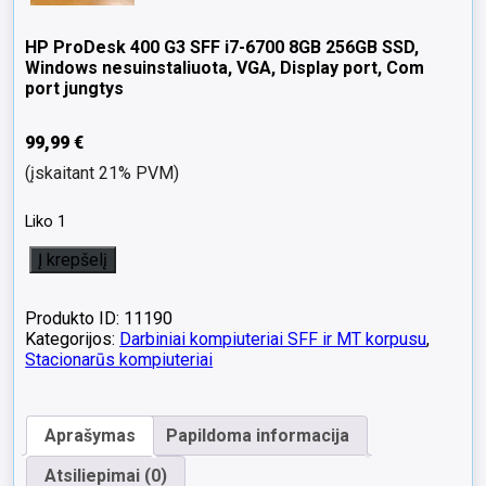
HP ProDesk 400 G3 SFF i7-6700 8GB 256GB SSD,
Windows nesuinstaliuota, VGA, Display port, Com
port jungtys
99,99
€
(įskaitant 21% PVM)
Liko 1
produkto
Į krepšelį
kiekis:
HP
ProDesk
Produkto ID: 11190
400
Kategorijos:
Darbiniai kompiuteriai SFF ir MT korpusu
,
G3
Stacionarūs kompiuteriai
SFF
i7-
6700
Aprašymas
Papildoma informacija
8GB
256GB
Atsiliepimai (0)
SSD,