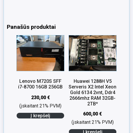
Panašūs produktai
Lenovo M720S SFF
Huawei 1288H V5
i7-8700 16GB 256GB
Serveris X2 Intel Xeon
Gold 6134 2vnt, Ddr4
230,00
€
2666mhz RAM 32GB-
2TB*
(įskaitant 21% PVM)
600,00
€
Į krepšelį
(įskaitant 21% PVM)
Į krepšelį