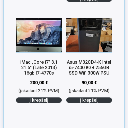
iMac „Core i7″ 3.1
Asus M32CD4-K Intel
21.5” (Late 2013)
i5-7400 8GB 256GB
16gb I7-4770s
SSD Wifi 300W PSU
200,00
€
90,00
€
(įskaitant 21% PVM)
(įskaitant 21% PVM)
Į krepšelį
Į krepšelį