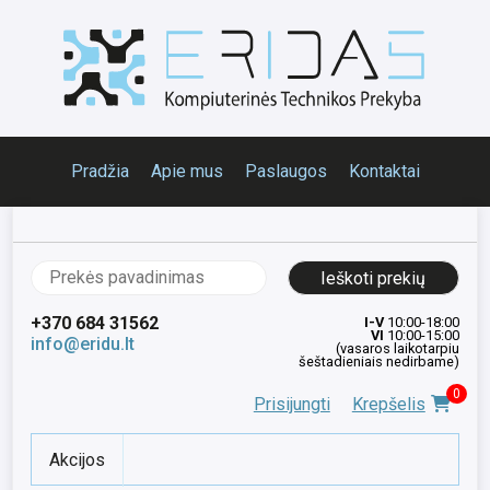
Pradžia
Apie mus
Paslaugos
Kontaktai
Ieškoti:
+370 684 31562
I-V
10:00-18:00
VI
10:00-15:00
info@eridu.lt
(vasaros laikotarpiu
šeštadieniais nedirbame)
0
Prisijungti
Krepšelis
Akcijos