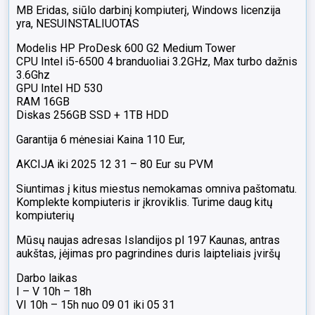
MB Eridas, siūlo darbinį kompiuterį, Windows licenzija
yra, NESUINSTALIUOTAS
Modelis HP ProDesk 600 G2 Medium Tower
CPU Intel i5-6500 4 branduoliai 3.2GHz, Max turbo dažnis
3.6Ghz
GPU Intel HD 530
RAM 16GB
Diskas 256GB SSD + 1TB HDD
Garantija 6 mėnesiai Kaina 110 Eur,
AKCIJA iki 2025 12 31 – 80 Eur su PVM
Siuntimas į kitus miestus nemokamas omniva paštomatu.
Komplekte kompiuteris ir įkroviklis. Turime daug kitų
kompiuterių
Mūsų naujas adresas Islandijos pl 197 Kaunas, antras
aukštas, įėjimas pro pagrindines duris laipteliais įviršų
Darbo laikas
I – V 10h – 18h
VI 10h – 15h nuo 09 01 iki 05 31