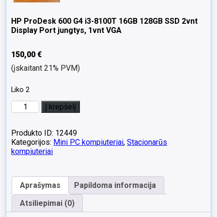
HP ProDesk 600 G4 i3-8100T 16GB 128GB SSD 2vnt
Display Port jungtys, 1vnt VGA
150,00
€
(įskaitant 21% PVM)
Liko 2
produkto
Į krepšelį
kiekis:
HP
ProDesk
Produkto ID: 12449
600
Kategorijos:
Mini PC kompiuteriai
,
Stacionarūs
G4
kompiuteriai
i3-
8100T
16GB
Aprašymas
Papildoma informacija
128GB
SSD
Atsiliepimai (0)
2vnt
Display