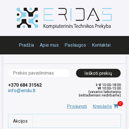
Pradžia
Apie mus
Paslaugos
Kontaktai
Ieškoti:
+370 684 31562
I-V
10:00-18:00
VI
10:00-15:00
info@eridu.lt
(vasaros laikotarpiu
šeštadieniais nedirbame)
0
Prisijungti
Krepšelis
Akcijos