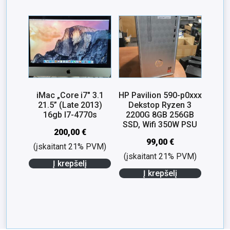
iMac „Core i7″ 3.1
HP Pavilion 590-p0xxx
21.5” (Late 2013)
Dekstop Ryzen 3
16gb I7-4770s
2200G 8GB 256GB
SSD, Wifi 350W PSU
200,00
€
99,00
€
(įskaitant 21% PVM)
(įskaitant 21% PVM)
Į krepšelį
Į krepšelį