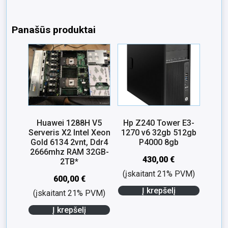
Panašūs produktai
Huawei 1288H V5
Hp Z240 Tower E3-
Serveris X2 Intel Xeon
1270 v6 32gb 512gb
Gold 6134 2vnt, Ddr4
P4000 8gb
2666mhz RAM 32GB-
430,00
€
2TB*
(įskaitant 21% PVM)
600,00
€
Į krepšelį
(įskaitant 21% PVM)
Į krepšelį