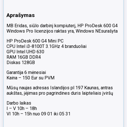
Port
jungtys,
Aprašymas
1vnt
VGA
MB Eridas, siūlo darbinį kompiuterį, HP ProDesk 600 G4
Windows Pro licenzijos raktas yra, Windows NEsurašyta
HP ProDesk 600 G4 Mini PC
CPU Intel i3-8100T 3.1GHz 4 branduoliai
GPU Intel UHD 630
RAM 16GB DDR4
Diskas 128GB
Garantija 6 mėnesiai
Kaina – 150 Eur su PVM
Mūsų naujas adresas Islandijos pl 197 Kaunas, antras
aukštas, įėjimas pro pagrindines duris laipteliais įviršų
Darbo laikas
I – V 10h – 18h
VI 10h – 15h nuo 09 01 iki 05 31