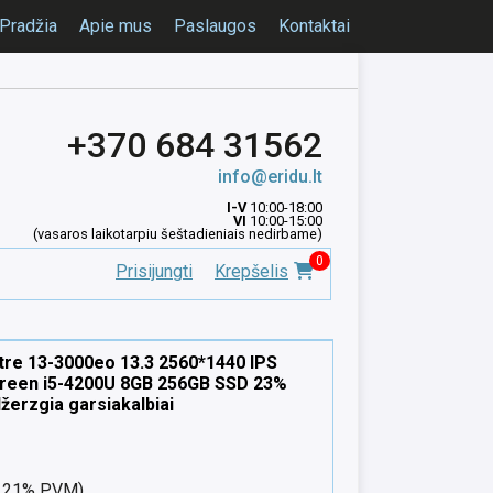
Pradžia
Apie mus
Paslaugos
Kontaktai
+370 684 31562
info@eridu.lt
I-V
10:00-18:00
VI
10:00-15:00
(vasaros laikotarpiu šeštadieniais nedirbame)
0
Prisijungti
Krepšelis
re 13-3000eo 13.3 2560*1440 IPS
reen i5-4200U 8GB 256GB SSD 23%
džerzgia garsiakalbiai
nt 21% PVM)