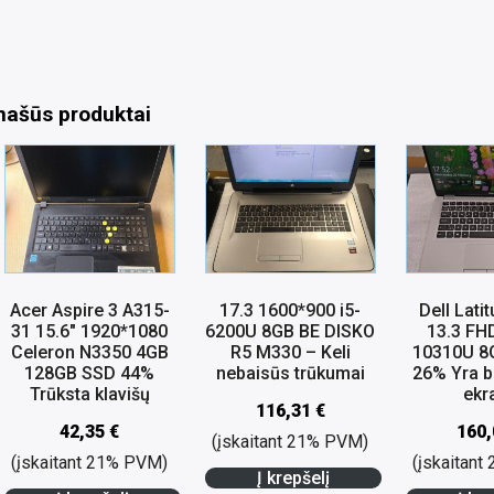
našūs produktai
Acer Aspire 3 A315-
17.3 1600*900 i5-
Dell Lati
31 15.6″ 1920*1080
6200U 8GB BE DISKO
13.3 FHD
Celeron N3350 4GB
R5 M330 – Keli
10310U 8
128GB SSD 44%
nebaisūs trūkumai
26% Yra b
Trūksta klavišų
ekr
116,31
€
42,35
€
160
(įskaitant 21% PVM)
(įskaitant 21% PVM)
(įskaitan
Į krepšelį