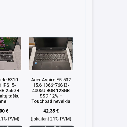
tude 5310
Acer Aspire E5-532
 IPS i5-
15.6 1366*768 I3-
GB 256GB
4005U 8GB 128GB
altų taškų
SSD 12% –
ane
Touchpad neveikia
,00
€
42,35
€
t 21% PVM)
(įskaitant 21% PVM)