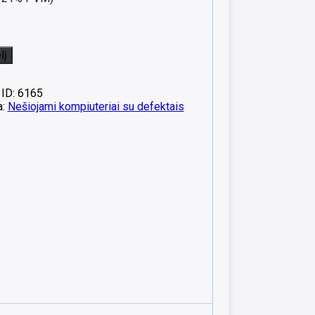
lį
 ID: 6165
a:
Nešiojami kompiuteriai su defektais
40
een
biai