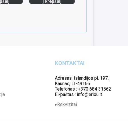
pšelį
Į krepšelį
KONTAKTAI
Adresas: Islandijos pl. 197,
Kaunas, LT-49166
Telefonas : +370 684 31562
ija
El-paštas : info@eridu.lt
Rekvizitai