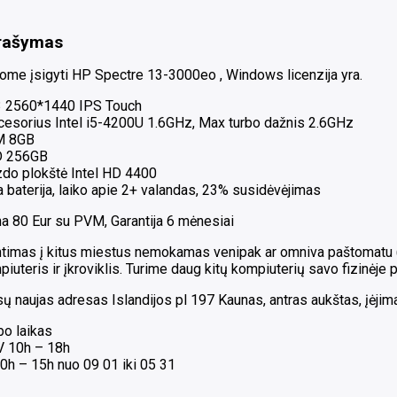
rašymas
lome įsigyti HP
Spectre 13-3000eo
, Windows licenzija yra.
3 2560*1440 IPS Touch
cesorius Intel i5-4200U 1.6GHz, Max turbo dažnis 2.6GHz
M 8GB
 256GB
zdo plokštė Intel HD 4400
 baterija, laiko apie 2+ valandas, 23% susidėvėjimas
a 80 Eur su PVM, Garantija 6 mėnesiai
timas į kitus miestus nemokamas venipak ar omniva paštomatu ( G
iuteris ir įkroviklis. Turime daug kitų kompiuterių savo fizinėje 
 naujas adresas Islandijos pl 197 Kaunas, antras aukštas, įėjimas
bo laikas
 V 10h – 18h
0h – 15h nuo 09 01 iki 05 31