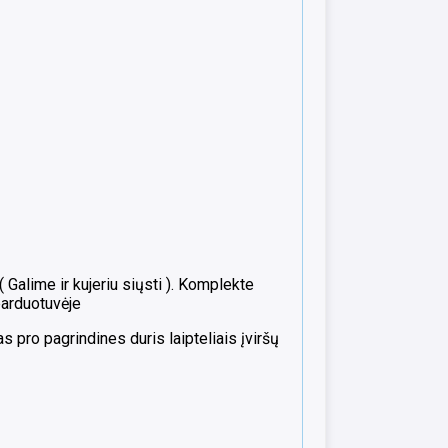
alime ir kujeriu siųsti ). Komplekte
parduotuvėje
 pro pagrindines duris laipteliais įviršų