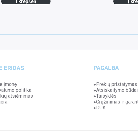
Į krepšelį
Į kre
E ERIDAS
PAGALBA
e įmonę
Prekių pristatymas
vatumo politika
Atsiskaitymo būdai
kių atsiėmimas
Taisyklės
jera
Grąžinimas ir garant
DUK