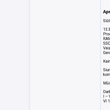
Ap
Siū
13.
Pro
RA
SSD
Vai
Gera
Kain
Siun
komp
Mūsų
Dar
I –
VI 1