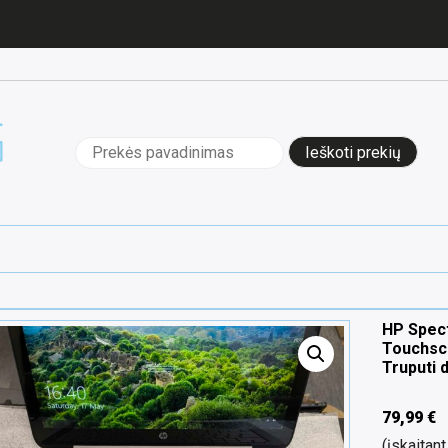
Ieškoti:
HP Spect
Touchsc
Truputi 
79,99
€
(įskaita