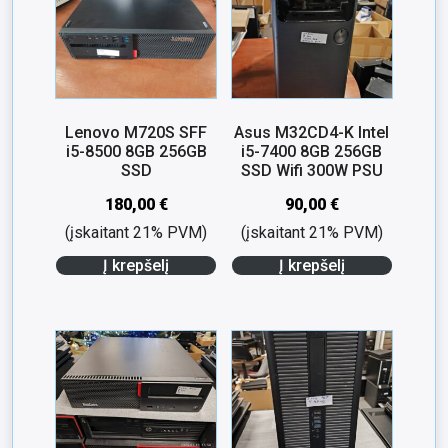
Lenovo M720S SFF
Asus M32CD4-K Intel
i5-8500 8GB 256GB
i5-7400 8GB 256GB
SSD
SSD Wifi 300W PSU
180,00
€
90,00
€
(įskaitant 21% PVM)
(įskaitant 21% PVM)
Į krepšelį
Į krepšelį