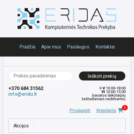
Pradžia
Apie mus
Paslaugos
Kontaktai
Ieškoti:
+370 684 31562
I-V
10:00-18:00
VI
10:00-15:00
info@eridu.lt
(vasaros laikotarpiu
šeštadieniais nedirbame)
0
Prisijungti
Krepšelis
Akcijos