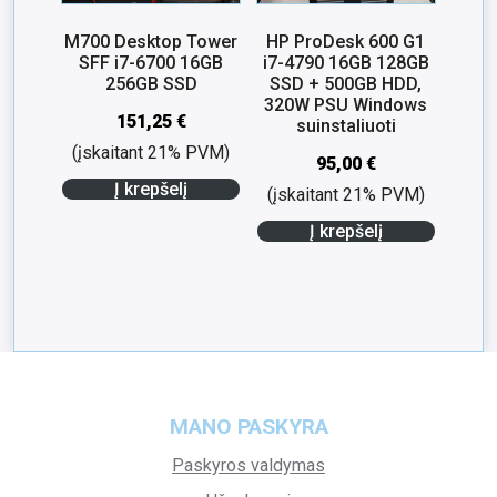
M700 Desktop Tower
HP ProDesk 600 G1
SFF i7-6700 16GB
i7-4790 16GB 128GB
256GB SSD
SSD + 500GB HDD,
320W PSU Windows
151,25
€
suinstaliuoti
(įskaitant 21% PVM)
95,00
€
Į krepšelį
(įskaitant 21% PVM)
Į krepšelį
MANO PASKYRA
Paskyros valdymas