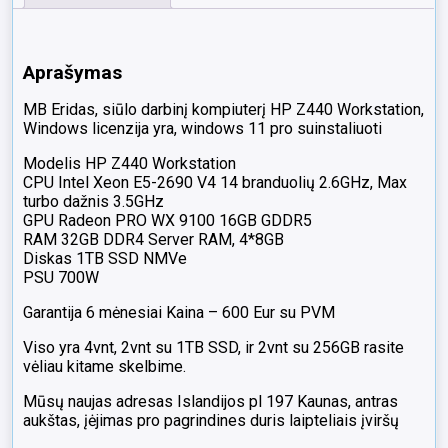
32GB
DDR4
Server
Aprašymas
RAM
1TB
MB Eridas, siūlo darbinį kompiuterį HP Z440 Workstation,
NMVe
Windows licenzija yra, windows 11 pro suinstaliuoti
Radeon
PRO
Modelis HP Z440 Workstation
WX
CPU Intel Xeon E5-2690 V4 14 branduolių 2.6GHz, Max
9100
turbo dažnis 3.5GHz
16GB
GPU Radeon PRO WX 9100 16GB GDDR5
GDDR5
RAM 32GB DDR4 Server RAM, 4*8GB
!
Diskas 1TB SSD NMVe
PSU 700W
Garantija 6 mėnesiai Kaina – 600 Eur su PVM
Viso yra 4vnt, 2vnt su 1TB SSD, ir 2vnt su 256GB rasite
vėliau kitame skelbime.
Mūsų naujas adresas Islandijos pl 197 Kaunas, antras
aukštas, įėjimas pro pagrindines duris laipteliais įviršų