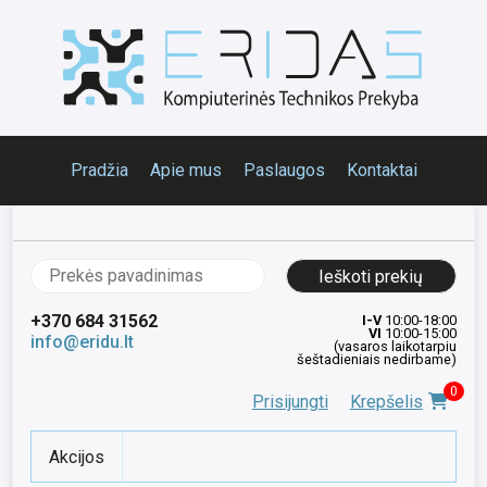
Pradžia
Apie mus
Paslaugos
Kontaktai
Ieškoti:
+370 684 31562
I-V
10:00-18:00
VI
10:00-15:00
info@eridu.lt
(vasaros laikotarpiu
šeštadieniais nedirbame)
0
Prisijungti
Krepšelis
Akcijos