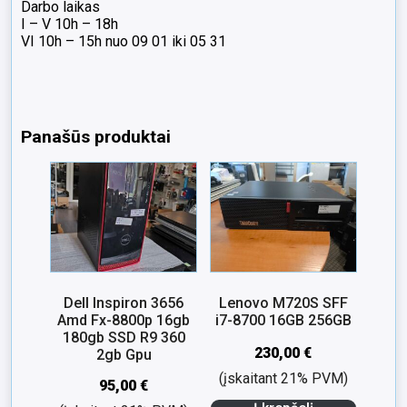
Darbo laikas
I – V 10h – 18h
VI 10h – 15h nuo 09 01 iki 05 31
Panašūs produktai
Dell Inspiron 3656
Lenovo M720S SFF
Amd Fx-8800p 16gb
i7-8700 16GB 256GB
180gb SSD R9 360
230,00
€
2gb Gpu
(įskaitant 21% PVM)
95,00
€