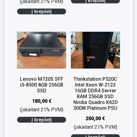
Į krepšelį
(įskaitant 21% PVM)
Į krepšelį
Lenovo M720S SFF
Thinkstation P520C
i5-8500 8GB 256GB
Intel Xeon W-2123
SSD
16GB DDR4 Server
RAM 256GB SSD
180,00
€
Nvidia Quadro K620
500W Platinum PSU
(įskaitant 21% PVM)
200,00
€
Į krepšelį
(įskaitant 21% PVM)