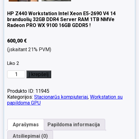
HP Z440 Workstation Intel Xeon E5-2690 V4 14
branduolių 32GB DDR4 Server RAM 1TB NMVe
Radeon PRO WX 9100 16GB GDDR5 !
600,00
€
(įskaitant 21% PVM)
Liko 2
produkto
Į krepšelį
kiekis:
HP
Z440
Produkto ID: 11945
Workstation
Kategorijos:
Stacionarūs kompiuteriai
,
Workstation su
Intel
papildoma GPU
Xeon
E5-
2690
Aprašymas
Papildoma informacija
V4
14
Atsiliepimai (0)
branduolių