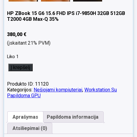
HP ZBook 15 G6 15.6 FHD IPS i7-9850H 32GB 512GB
T2000 4GB Max-Q 35%
380,00
€
(įskaitant 21% PVM)
Liko 1
produkto
Į krepšelį
kiekis:
HP
ZBook
Produkto ID: 11120
15
Kategorijos:
Nešiojami kompiuteriai
,
Workstation Su
G6
Papildoma GPU
15.6
FHD
IPS
Aprašymas
Papildoma informacija
i7-
9850H
Atsiliepimai (0)
32GB
512GB