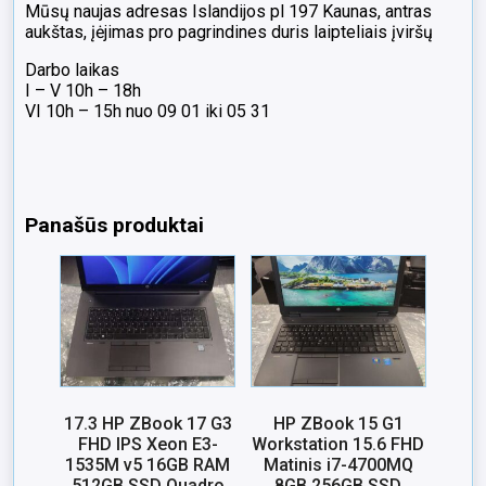
Mūsų naujas adresas Islandijos pl 197 Kaunas, antras
aukštas, įėjimas pro pagrindines duris laipteliais įviršų
Darbo laikas
I – V 10h – 18h
VI 10h – 15h nuo 09 01 iki 05 31
Panašūs produktai
17.3 HP ZBook 17 G3
HP ZBook 15 G1
FHD IPS Xeon E3-
Workstation 15.6 FHD
1535M v5 16GB RAM
Matinis i7-4700MQ
512GB SSD Quadro
8GB 256GB SSD