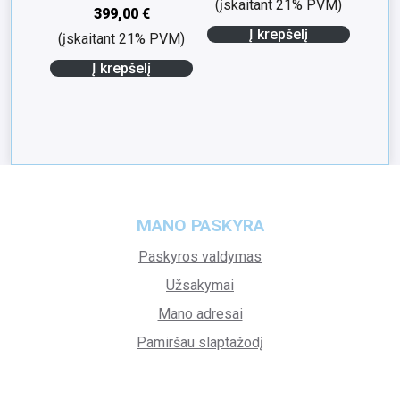
(įskaitant 21% PVM)
399,00
€
Į krepšelį
(įskaitant 21% PVM)
Į krepšelį
MANO PASKYRA
Paskyros valdymas
Užsakymai
Mano adresai
Pamiršau slaptažodį