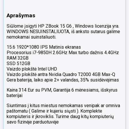
T2000
4GB
Aprašymas
Max-
Q
Siūlome įsigyti HP ZBook 15 G6 , Windows licenzija yra.
35%
WINDOWS NESUINSTALIUOTA, iš anksto sutarus galime
nemokamai suinstaliuoti.
15.6 1920*1080 IPS Matinis ekranas
Procesorius i7-9850H 2.6GHz Max turbo dažnis 4.4GHz
RAM 32GB
SSD 512GB
Vaizdo plokštė Intel UHD
Vaizdo plokštė antra Nvidia Quadro T2000 4GB Max-Q
Gera baterija, laiko apie 2+ valandas, 35% susidėvėjimas
Kaina 314 Eur su PVM, Garantija 6 mėnesiams, išskyrus
baterijai
Siuntimas į kitus miestus nemokamas venipak ar omniva
paštomatu ( Galime ir kujeriu siųsti ). Komplekte
kompiuteris ir įkroviklis. Turime daug kitų kompiuterių
savo fizinėje parduotuvėje