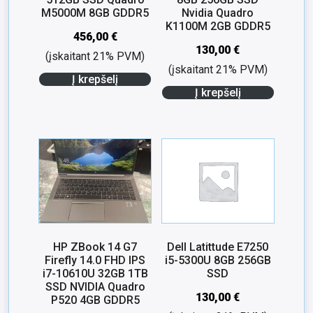
M5000M 8GB GDDR5
Nvidia Quadro
K1100M 2GB GDDR5
456,00
€
130,00
€
(įskaitant 21% PVM)
(įskaitant 21% PVM)
Į krepšelį
Į krepšelį
HP ZBook 14 G7
Dell Latittude E7250
Firefly 14.0 FHD IPS
i5-5300U 8GB 256GB
i7-10610U 32GB 1TB
SSD
SSD NVIDIA Quadro
130,00
€
P520 4GB GDDR5