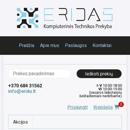
Pradžia
Apie mus
Paslaugos
Kontaktai
Ieškoti:
+370 684 31562
I-V
10:00-18:00
VI
10:00-15:00
info@eridu.lt
(vasaros laikotarpiu
šeštadieniais nedirbame)
0
Prisijungti
Krepšelis
Akcijos