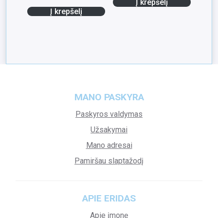
Į krepšelį
Į krepšelį
MANO PASKYRA
Paskyros valdymas
Užsakymai
Mano adresai
Pamiršau slaptažodį
APIE ERIDAS
Apie įmonę