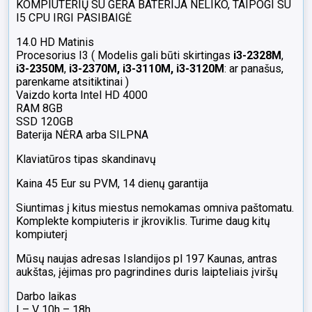
KOMPIUTERIŲ SU GERA BATERIJA NELIKO, TAIPOGI SU
I5 CPU IRGI PASIBAIGĖ
14.0 HD Matinis
Procesorius I3 ( Modelis gali būti skirtingas
i3-2328M
,
i3-2350M
,
i3-2370M, i3-3110M, i3-3120M
: ar panašus,
parenkame atsitiktinai )
Vaizdo korta Intel HD 4000
RAM 8GB
SSD 120GB
Baterija NĖRA arba SILPNA
Klaviatūros tipas skandinavų
Kaina 45 Eur su PVM, 14 dienų garantija
Siuntimas į kitus miestus nemokamas omniva paštomatu.
Komplekte kompiuteris ir įkroviklis. Turime daug kitų
kompiuterį
Mūsų naujas adresas Islandijos pl 197 Kaunas, antras
aukštas, įėjimas pro pagrindines duris laipteliais įviršų
Darbo laikas
I – V 10h – 18h