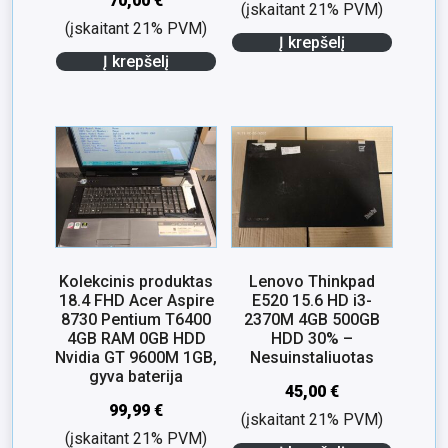
70,00
€
(įskaitant 21% PVM)
(įskaitant 21% PVM)
Į krepšelį
Į krepšelį
Kolekcinis produktas
Lenovo Thinkpad
18.4 FHD Acer Aspire
E520 15.6 HD i3-
8730 Pentium T6400
2370M 4GB 500GB
4GB RAM 0GB HDD
HDD 30% –
Nvidia GT 9600M 1GB,
Nesuinstaliuotas
gyva baterija
45,00
€
99,99
€
(įskaitant 21% PVM)
(įskaitant 21% PVM)