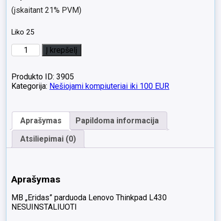
(įskaitant 21% PVM)
Liko 25
produkto
Į krepšelį
kiekis:
IŠPARDAVIMAS
Lenovo
Produkto ID: 3905
Thinkpad
Kategorija:
Nešiojami kompiuteriai iki 100 EUR
L430
14.0
HD
Aprašymas
Papildoma informacija
i3
8GB
Atsiliepimai (0)
128GB
SSD
Silpna
baterija
Aprašymas
arba
jos
MB „Eridas” parduoda Lenovo Thinkpad L430
NĖRA
NESUINSTALIUOTI