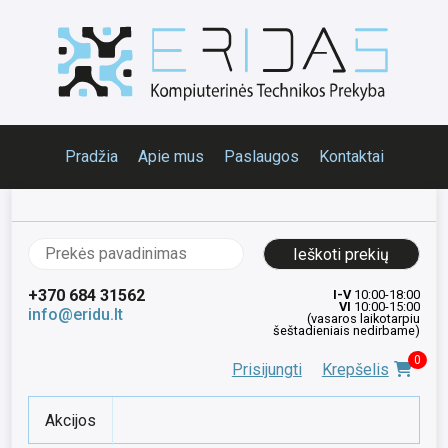
Pradžia
Apie mus
Paslaugos
Kontaktai
Ieškoti:
+370 684 31562
I-V
10:00-18:00
VI
10:00-15:00
info@eridu.lt
(vasaros laikotarpiu
šeštadieniais nedirbame)
0
Prisijungti
Krepšelis
Akcijos