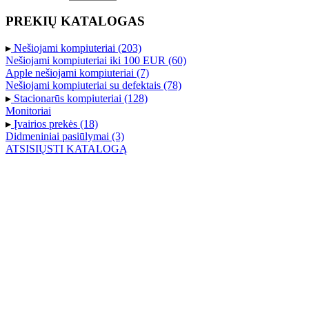
PREKIŲ KATALOGAS
▸
Nešiojami kompiuteriai (203)
Nešiojami kompiuteriai iki 100 EUR (60)
Apple nešiojami kompiuteriai (7)
Nešiojami kompiuteriai su defektais (78)
▸
Stacionarūs kompiuteriai (128)
Monitoriai
▸
Įvairios prekės (18)
Didmeniniai pasiūlymai (3)
ATSISIŲSTI KATALOGĄ