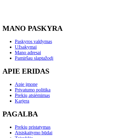
MANO PASKYRA
Paskyros valdymas
Užsakymai
Mano adresai
Pamiršau slaptažodį
APIE ERIDAS
Apie įmonę
Privatumo politika
Prekių atsiėmimas
Karjera
PAGALBA
Prekių pristatymas
Atsiskaitymo būdai