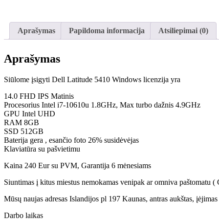
Aprašymas
Papildoma informacija
Atsiliepimai (0)
Aprašymas
Siūlome įsigyti Dell Latitude 5410 Windows licenzija yra
14.0 FHD IPS Matinis
Procesorius Intel i7-10610u 1.8GHz, Max turbo dažnis 4.9GHz
GPU Intel UHD
RAM 8GB
SSD 512GB
Baterija gera , esančio foto 26% susidėvėjas
Klaviatūra su pašvietimu
Kaina 240 Eur su PVM, Garantija 6 mėnesiams
Siuntimas į kitus miestus nemokamas venipak ar omniva paštomatu ( Gal
Mūsų naujas adresas Islandijos pl 197 Kaunas, antras aukštas, įėjimas p
Darbo laikas