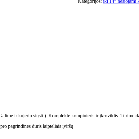
14.0
Kategorijos:
iki 14" nešiojami 
i7-
10610u
8gb
512tb
SSD
21%
ime ir kujeriu siųsti ). Komplekte kompiuteris ir įkroviklis. Turime d
ro pagrindines duris laipteliais įviršų