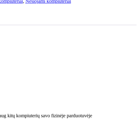
kompiuteriai
,
Nešiojami kompiuteriai
aug kitų kompiuterių savo fizinėje parduotuvėje