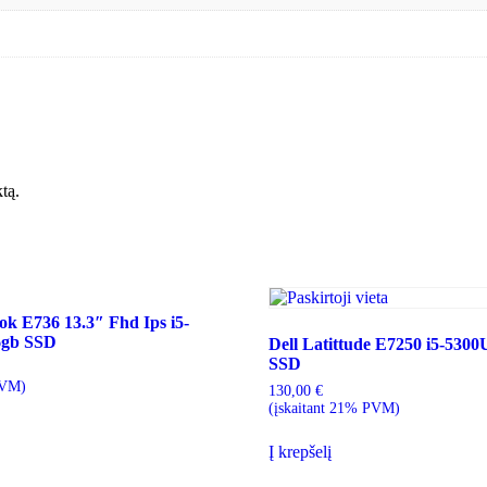
ktą.
ook E736 13.3″ Fhd Ips i5-
6gb SSD
Dell Latittude E7250 i5-53
SSD
PVM)
130,00
€
(įskaitant 21% PVM)
Į krepšelį