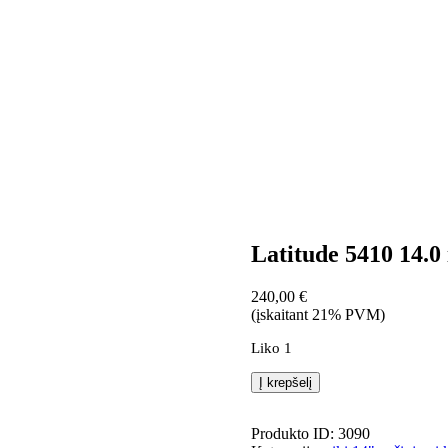
Latitude 5410 14.
240,00
€
(įskaitant 21% PVM)
Liko 1
produkto
Į krepšelį
kiekis:
Latitude
5410
Produkto ID: 3090