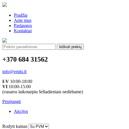
Pradžia
Apie mus
Paslaugos
Kontaktai
Ieškoti:
+370 684 31562
info@eridu.lt
I-V
10:00-18:00
VI
10:00-15:00
(vasaros laikotarpiu šeštadieniais nedirbame)
Prisijungti
Akcijos
Rodyti kainas