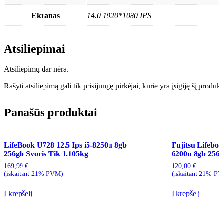
Ekranas
14.0 1920*1080 IPS
Atsiliepimai
Atsiliepimų dar nėra.
Rašyti atsiliepimą gali tik prisijungę pirkėjai, kurie yra įsigiję šį produ
Panašūs produktai
LifeBook U728 12.5 Ips i5-8250u 8gb
Fujitsu Lifeb
256gb Svoris Tik 1.105kg
6200u 8gb 25
169,99
€
120,00
€
(įskaitant 21% PVM)
(įskaitant 21% 
Į krepšelį
Į krepšelį