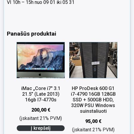
VI 10h – 15h nuo 09 01 iki 05 31
Panašūs produktai
iMac „Core i7″ 3.1
HP ProDesk 600 G1
21.5” (Late 2013)
i7-4790 16GB 128GB
16gb I7-4770s
SSD + 500GB HDD,
320W PSU Windows
200,00
€
suinstaliuoti
(įskaitant 21% PVM)
95,00
€
Į krepšelį
(įskaitant 21% PVM)