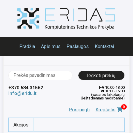
Pradžia
Apie mus
Paslaugos
Kontaktai
Ieškoti:
+370 684 31562
I-V
10:00-18:00
VI
10:00-15:00
info@eridu.lt
(vasaros laikotarpiu
šeštadieniais nedirbame)
0
Prisijungti
Krepšelis
Akcijos