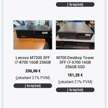
Į krepšelį
Lenovo M720S SFF
M700 Desktop Tower
i7-8700 16GB 256GB
SFF i7-6700 16GB
256GB SSD
230,00
€
151,25
€
(įskaitant 21% PVM)
(įskaitant 21% PVM)
Į krepšelį
Į krepšelį