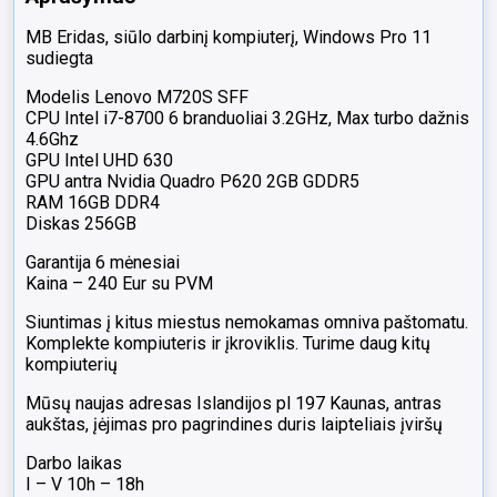
MB Eridas, siūlo darbinį kompiuterį, Windows Pro 11
sudiegta
Modelis Lenovo M720S SFF
CPU Intel i7-8700 6 branduoliai 3.2GHz, Max turbo dažnis
4.6Ghz
GPU Intel UHD 630
GPU antra Nvidia Quadro P620 2GB GDDR5
RAM 16GB DDR4
Diskas 256GB
Garantija 6 mėnesiai
Kaina – 240 Eur su PVM
Siuntimas į kitus miestus nemokamas omniva paštomatu.
Komplekte kompiuteris ir įkroviklis. Turime daug kitų
kompiuterių
Mūsų naujas adresas Islandijos pl 197 Kaunas, antras
aukštas, įėjimas pro pagrindines duris laipteliais įviršų
Darbo laikas
I – V 10h – 18h