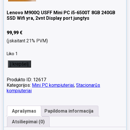
Lenovo M900Q USFF Mini PC i5-6500T 8GB 240GB
SSD Wifi yra, 2vnt Display port jungtys
99,99
€
(įskaitant 21% PVM)
Liko 1
produkto
Į krepšelį
kiekis:
Lenovo
M900Q
Produkto ID: 12617
USFF
Kategorijos:
Mini PC kompiuteriai
,
Stacionarūs
Mini
kompiuteriai
PC
i5-
6500T
Aprašymas
Papildoma informacija
8GB
240GB
Atsiliepimai (0)
SSD
Wifi