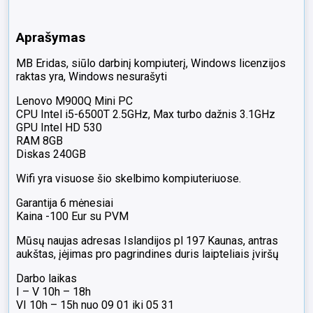
yra,
2vnt
Aprašymas
Display
port
MB Eridas, siūlo darbinį kompiuterį, Windows licenzijos
jungtys
raktas yra, Windows nesurašyti
Lenovo M900Q Mini PC
CPU Intel i5-6500T 2.5GHz, Max turbo dažnis 3.1GHz
GPU Intel HD 530
RAM 8GB
Diskas 240GB
Wifi yra visuose šio skelbimo kompiuteriuose.
Garantija 6 mėnesiai
Kaina -100 Eur su PVM
Mūsų naujas adresas Islandijos pl 197 Kaunas, antras
aukštas, įėjimas pro pagrindines duris laipteliais įviršų
Darbo laikas
I – V 10h – 18h
VI 10h – 15h nuo 09 01 iki 05 31