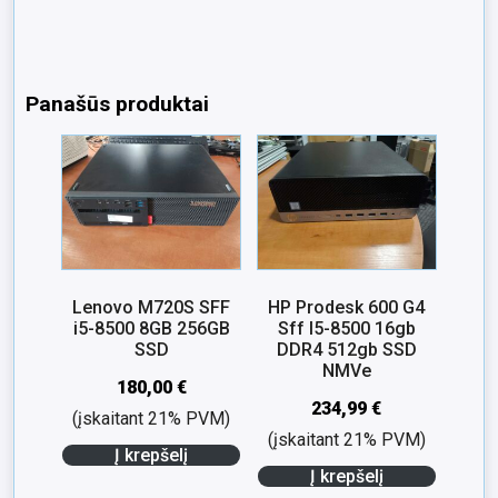
Panašūs produktai
Lenovo M720S SFF
HP Prodesk 600 G4
i5-8500 8GB 256GB
Sff I5-8500 16gb
SSD
DDR4 512gb SSD
NMVe
180,00
€
234,99
€
(įskaitant 21% PVM)
(įskaitant 21% PVM)
Į krepšelį
Į krepšelį