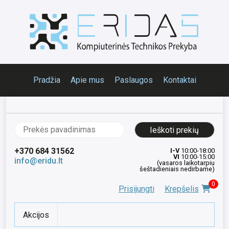
Pradžia
Apie mus
Paslaugos
Kontaktai
Ieškoti:
+370 684 31562
I-V
10:00-18:00
VI
10:00-15:00
info@eridu.lt
(vasaros laikotarpiu
šeštadieniais nedirbame)
0
Prisijungti
Krepšelis
Akcijos