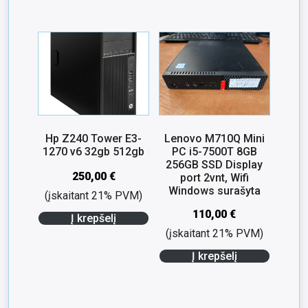
Hp Z240 Tower E3-
Lenovo M710Q Mini
1270 v6 32gb 512gb
PC i5-7500T 8GB
256GB SSD Display
250,00
€
port 2vnt, Wifi
Windows surašyta
(įskaitant 21% PVM)
110,00
€
Į krepšelį
(įskaitant 21% PVM)
Į krepšelį