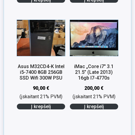
Asus M32CD4-K Intel
iMac „Core i7″ 3.1
i5-7400 8GB 256GB
21.5” (Late 2013)
SSD Wifi 300W PSU
16gb I7-4770s
90,00
€
200,00
€
(įskaitant 21% PVM)
(įskaitant 21% PVM)
Į krepšelį
Į krepšelį