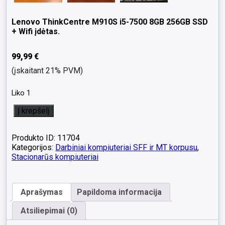
Lenovo ThinkCentre M910S i5-7500 8GB 256GB SSD
+ Wifi įdėtas.
99,99
€
(įskaitant 21% PVM)
Liko 1
produkto
Į krepšelį
kiekis:
Lenovo
ThinkCentre
Produkto ID: 11704
M910S
Kategorijos:
Darbiniai kompiuteriai SFF ir MT korpusu
,
i5-
Stacionarūs kompiuteriai
7500
8GB
256GB
Aprašymas
Papildoma informacija
SSD
+
Atsiliepimai (0)
Wifi
įdėtas.