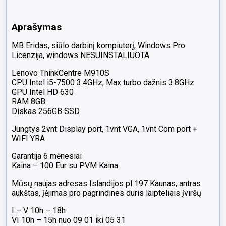
Aprašymas
MB Eridas, siūlo darbinį kompiuterį, Windows Pro
Licenzija, windows NESUINSTALIUOTA
Lenovo ThinkCentre M910S
CPU Intel i5-7500 3.4GHz, Max turbo dažnis 3.8GHz
GPU Intel HD 630
RAM 8GB
Diskas 256GB SSD
Jungtys 2vnt Display port, 1vnt VGA, 1vnt Com port +
WIFI YRA
Garantija 6 mėnesiai
Kaina – 100 Eur su PVM Kaina
Mūsų naujas adresas Islandijos pl 197 Kaunas, antras
aukštas, įėjimas pro pagrindines duris laipteliais įviršų
I – V 10h – 18h
VI 10h – 15h nuo 09 01 iki 05 31