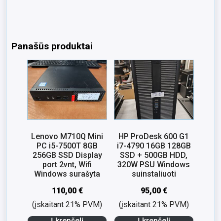
Panašūs produktai
Lenovo M710Q Mini
HP ProDesk 600 G1
PC i5-7500T 8GB
i7-4790 16GB 128GB
256GB SSD Display
SSD + 500GB HDD,
port 2vnt, Wifi
320W PSU Windows
Windows surašyta
suinstaliuoti
110,00
€
95,00
€
(įskaitant 21% PVM)
(įskaitant 21% PVM)
Į krepšelį
Į krepšelį