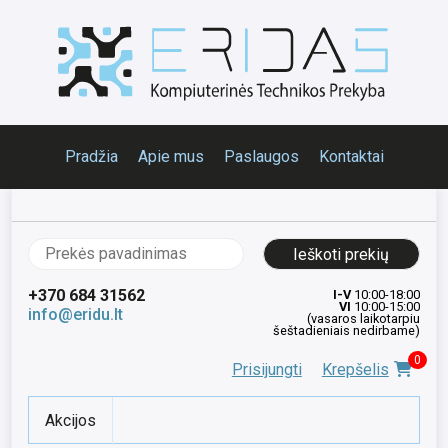
Pradžia
Apie mus
Paslaugos
Kontaktai
Ieškoti:
+370 684 31562
I-V
10:00-18:00
VI
10:00-15:00
info@eridu.lt
(vasaros laikotarpiu
šeštadieniais nedirbame)
0
Prisijungti
Krepšelis
Akcijos