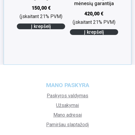
mėnesių garantija
150,00
€
420,00
€
(įskaitant 21% PVM)
(įskaitant 21% PVM)
Į krepšelį
Į krepšelį
MANO PASKYRA
Paskyros valdymas
Užsakymai
Mano adresai
Pamiršau slaptažodį