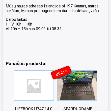
Mūsų naujas adresas Islandijos pl 197 Kaunas, antras
aukštas, įėjimas pro pagrindines duris laipteliais įviršų
Darbo laikas
I – V 10h – 18h
VI 10h – 15h nuo 09 01 iki 05 31
Panašūs produktai
AKCIJA!
LIFEBOOK U747 14.0
IŠPARDUODAME