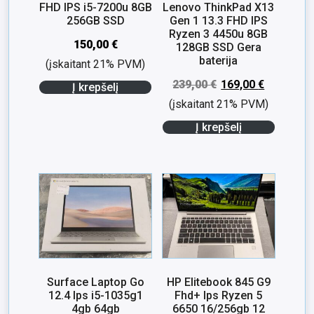
FHD IPS i5-7200u 8GB
Lenovo ThinkPad X13
256GB SSD
Gen 1 13.3 FHD IPS
Ryzen 3 4450u 8GB
150,00
€
128GB SSD Gera
baterija
(įskaitant 21% PVM)
239,00
€
169,00
€
Į krepšelį
(įskaitant 21% PVM)
Į krepšelį
Surface Laptop Go
HP Elitebook 845 G9
12.4 Ips i5-1035g1
Fhd+ Ips Ryzen 5
4gb 64gb
6650 16/256gb 12