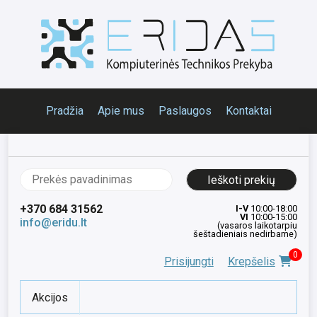
Pradžia
Apie mus
Paslaugos
Kontaktai
Ieškoti:
+370 684 31562
I-V
10:00-18:00
VI
10:00-15:00
info@eridu.lt
(vasaros laikotarpiu
šeštadieniais nedirbame)
0
Prisijungti
Krepšelis
Akcijos