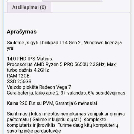
Atsiliepimai (0)
Aprašymas
Siūlome įsigyti Thinkpad L14 Gen 2 . Windows licenzija
yra
14.0 FHD IPS Matinis
Procesorius AMD Ryzen 5 PRO 5650U 2.3GHz, Max
turbo dažnis 4.2GHz
RAM 12GB
SSD 256GB
Vaizdo plokštė Radeon Vega 7
Gera baterija, laiko apie 2-3+ valandas, 6% susidėvėjimas
Kaina 220 Eur su PVM, Garantija 6 mėnesiai
Siuntimas į kitus miestus nemokamas venipak ar omniva
paštomatu ( Galime ir kujeriu siųsti ). Komplekte
kompiuteris ir įkroviklis. Turime daug kitų kompiuterių
savo fizinėje parduotuvėje